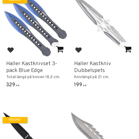
FAVORIT
Lägg till i favoriter
Lägg till i favoriter
Haller Kastknivset 3-
Haller Kastkniv
pack Blue Edge
Dubbelspets
Total längd på kniven 18,5 cm.
Knivlängd på 21 cm.
329
199
KR
KR
FAVORIT