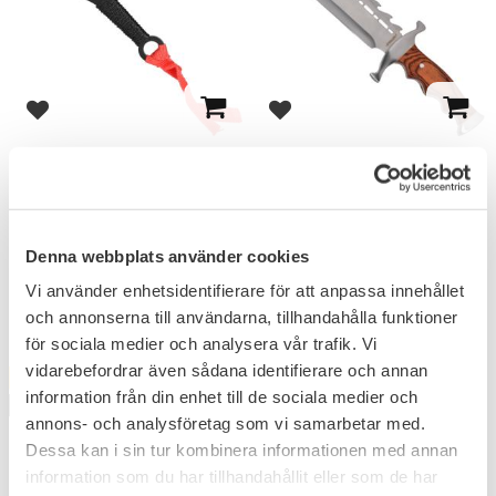
Lägg till i favoriter
Lägg till i favoriter
Haller Kastkniv Set 6-
Haller Bowie Kniv
Pack Svart
Bladlängd på 23,5 cm.
Sex knivar med en totallängd på
16 cm.
299
599
Denna webbplats använder cookies
KR
KR
Vi använder enhetsidentifierare för att anpassa innehållet
och annonserna till användarna, tillhandahålla funktioner
för sociala medier och analysera vår trafik. Vi
vidarebefordrar även sådana identifierare och annan
FAVORIT
information från din enhet till de sociala medier och
PAKET
annons- och analysföretag som vi samarbetar med.
Dessa kan i sin tur kombinera informationen med annan
information som du har tillhandahållit eller som de har