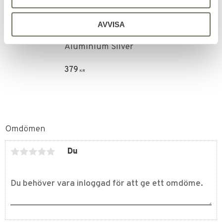
Lägg till i favoriter
AVVISA
Haller Slangbella
Aluminium Silver
379
KR
Omdömen
Du