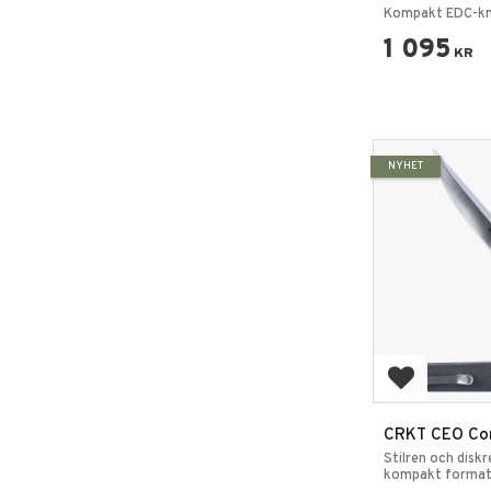
Point Fällkniv
Kompakt EDC-kn
1 095
KR
NYHET
Lägg till i 
CRKT CEO Com
Elegant EDC-f
Stilren och diskr
kompakt format