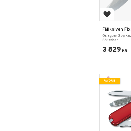
Lägg till i 
Fällkniven F1
Oslagbar Styrka
Säkerhet
3 829
KR
FAVORIT