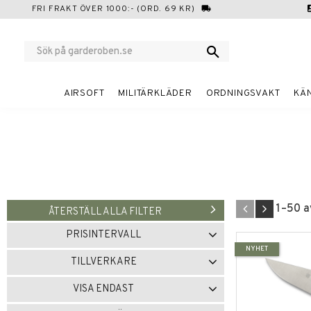
FRI FRAKT ÖVER 1000:- (ORD. 69 KR)
local_shipping
cont
AIRSOFT
MILITÄRKLÄDER
ORDNINGSVAKT
KÄ
1–
50
a
ÅTERSTÄLL ALLA FILTER
PRISINTERVALL
NYHET
20
5 295
TILLVERKARE
BENCHMADE
14
CIVIVI
1
VISA ENDAST
COLD STEEL
13
CRKT
8
Finns i lager
73