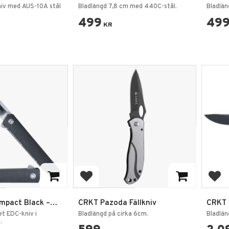
iv med AUS-10A stål
Bladlängd 7,8 cm med 440C-stål.
Bladlän
499
49
KR
favoriter
Lägg till i favoriter
Lägg
pact Black –
CRKT Pazoda Fällkniv
CRKT 
ällkniv
Fällkn
et EDC-kniv i
Bladlängd på cirka 6cm.
Bladlän
.