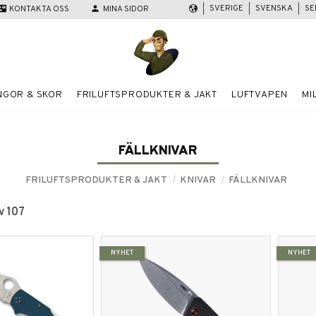
SVERIGE
SVENSKA
SE
act_mail
KONTAKTA OSS
person
MINA SIDOR
NGOR & SKOR
FRILUFTSPRODUKTER & JAKT
LUFTVAPEN
MI
FÄLLKNIVAR
FRILUFTSPRODUKTER & JAKT
KNIVAR
FÄLLKNIVAR
v
107
NYHET
NYHET