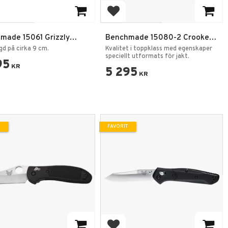
 till i favoriter
Lägg till i favoriter
made 15061 Grizzly
Benchmade 15080-2 Crooked
Fällkniv
River Fällkniv
gd på cirka 9 cm.
Kvalitet i toppklass med egenskaper
speciellt utformats för jakt.
95
KR
5 295
KR
FAVORIT