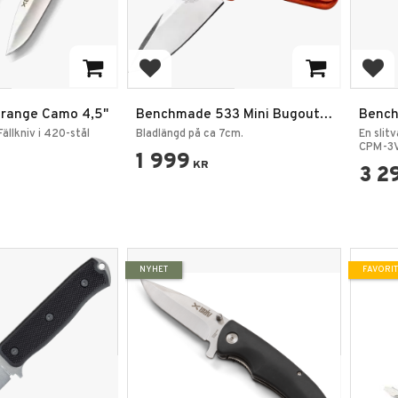
favoriter
Lägg till i favoriter
Lägg
 Orange Camo 4,5"
Benchmade 533 Mini Bugout
Bench
Orange
Fällkn
ällkniv i 420-stål
Bladlängd på ca 7cm.
En slitv
CPM-3V
1 999
KR
3 2
NYHET
FAVORIT