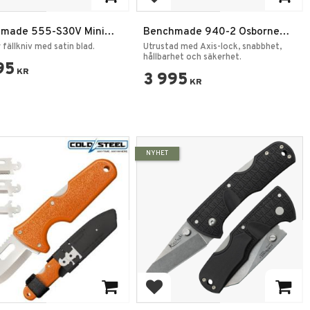
 till i favoriter
Lägg till i favoriter
made 555-S30V Mini
Benchmade 940-2 Osborne
lian Sheepsfoot
Design Fällkniv
 fällkniv med satin blad.
Utrustad med Axis-lock, snabbhet,
hållbarhet och säkerhet.
95
KR
3 995
KR
NYHET
 till i favoriter
Lägg till i favoriter