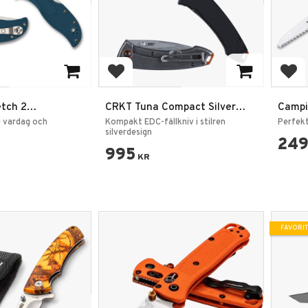
favoriter
Lägg till i favoriter
Lägg
etch 2
CRKT Tuna Compact Silver
Campi
Blå K390
fällkniv
grens
e vardag och
Kompakt EDC-fällkniv i stilren
Perfekt
silverdesign
24
995
KR
FAVORIT