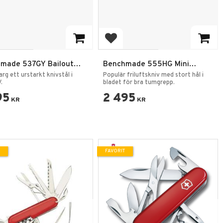
 till i favoriter
Lägg till i favoriter
made 537GY Bailout
Benchmade 555HG Mini
iv
Griptilian Hollow Ground
arg ett urstarkt knivstål i
Populär friluftskniv med stort hål i
.
Fällkniv
bladet för bra tumgrepp.
95
2 495
KR
KR
FAVORIT