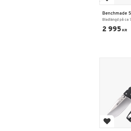
Lägg till i 
Benchmade 5
Bugout Fällkn
Bladlängd på ca 
2 995
KR
Lägg till i 