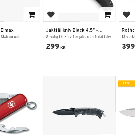
favoriter
Lägg till i favoriter
Lägg
x Elmax
Jaktfällkniv Black 4,5" –
Rothco
420SS Rostfritt Stål med
Röd
, Skärpa och
Smidig fällkniv för jakt och friluftsliv
13 verk
Bältesfodral
299
399
KR
FAVORIT