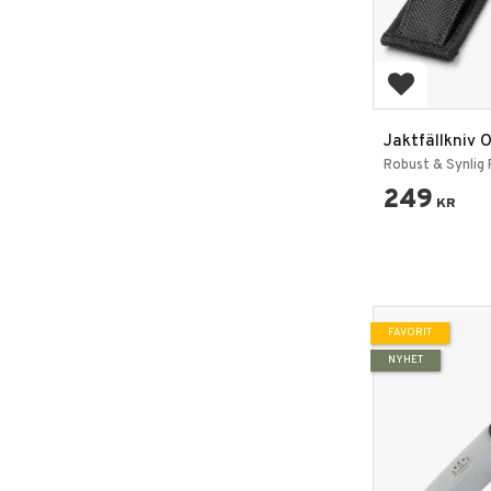
Lägg till i 
Jaktfällkniv
Robust & Synlig F
249
KR
FAVORIT
NYHET