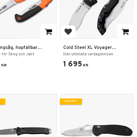
 till i favoriter
Lägg till i favoriter
ngsåg, hopfällbar
Cold Steel XL Voyager
åg
Vaquero Plain Edge - AUS10A
 för Skog och Jakt
Den ultimata vardagskniven.
9
1 695
KR
KR
FAVORIT