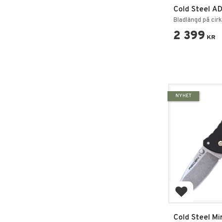
Cold Steel AD
Point Fällkniv
Bladlängd på cir
2 399
KR
NYHET
Lägg till i 
Cold Steel Mi