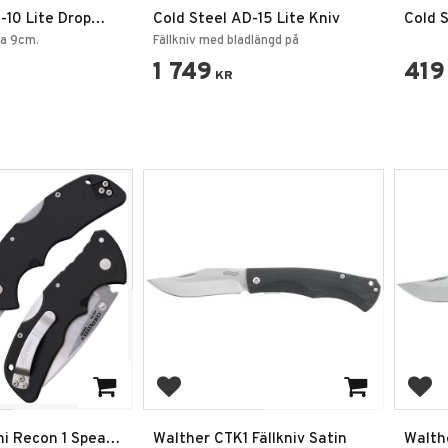
-10 Lite Drop
Cold Steel AD-15 Lite Kniv
Cold S
Kniv
ka 9cm.
Fällkniv med bladlängd på
1 749
419
KR
favoriter
Lägg till i favoriter
Lägg
ni Recon 1 Spear
Walther CTK1 Fällkniv Satin
Walth