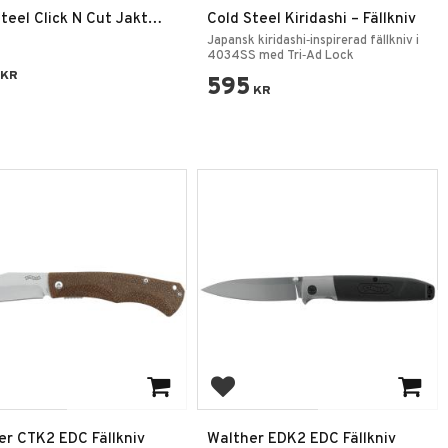
teel Click N Cut Jakt
Cold Steel Kiridashi – Fällkniv
Japansk kiridashi‑inspirerad fällkniv i
4034SS med Tri‑Ad Lock
KR
595
KR
 till i favoriter
Lägg till i favoriter
er CTK2 EDC Fällkniv
Walther EDK2 EDC Fällkniv