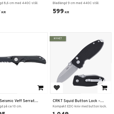
gd 8,6 cm med 440C-stål.
Bladlängd 9 cm med 440C-stål.
9
599
KR
KR
NYHET
 till i favoriter
Lägg till i favoriter
Seismic Veff Serrat
CRKT Squid Button Lock –
iv Stainless Svart
Fällkniv i D2-stål
gd på ca 10 cm.
Kompakt EDC-kniv med button lock.