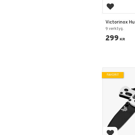
Lägg till i 
Victorinox H
Rally röd
9 verktyg.
299
KR
FAVORIT