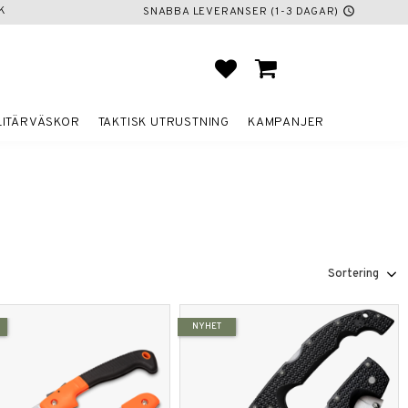
K
SNABBA LEVERANSER (1-3 DAGAR)
schedule
FAVORITER
KUNDVAGN
LITÄRVÄSKOR
TAKTISK UTRUSTNING
KAMPANJER
Välj sortering
NYHET