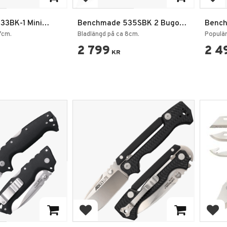
favoriter
Lägg till i favoriter
Lägg
33BK-1 Mini
Benchmade 535SBK 2 Bugout
Bench
iv
Serrated Fällkniv
Gripti
7cm.
Bladlängd på ca 8cm.
Populär
2 799
2 4
KR
favoriter
Lägg till i favoriter
Lägg