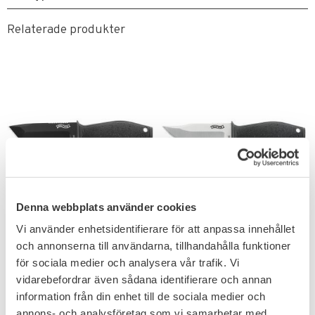
Relaterade produkter
Lägg till i favoriter
Lägg till i favoriter
Denna webbplats använder cookies
Walther P22 TSK Kniv
Walther P22 BSK Kniv
Vi använder enhetsidentifierare för att anpassa innehållet
Fast blad
Fast blad
och annonserna till användarna, tillhandahålla funktioner
Med Kydex fodral för att bära
Bladlängd 6,2 cm med 440C-
runt nacken.
stål.
för sociala medier och analysera vår trafik. Vi
499
499
vidarebefordrar även sådana identifierare och annan
KR
KR
information från din enhet till de sociala medier och
annons- och analysföretag som vi samarbetar med.