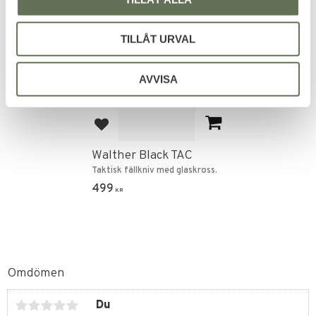
TILLÅT URVAL
AVVISA
Lägg till i favoriter
Walther Black TAC
Taktisk fällkniv med glaskross.
499
KR
Omdömen
Du