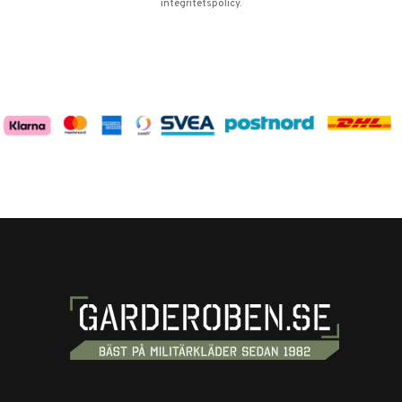
integritetspolicy
.