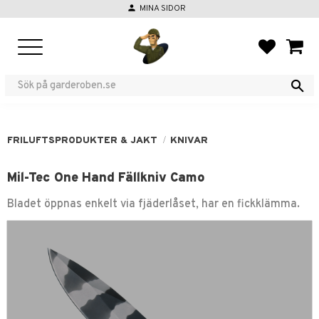
person
MINA SIDOR
Meny
FAVORIT
KUND
FRILUFTSPRODUKTER & JAKT
KNIVAR
Mil-Tec One Hand Fällkniv Camo
Bladet öppnas enkelt via fjäderlåset, har en fickklämma.