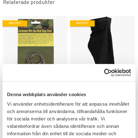
Relaterade produkter
FAVORIT
FAVORIT
Lägg till i favoriter
Lägg till i favoriter
Vajersåg Commando
Mil-Tec Ansiktsscarf
Pocket Wire Saw
Triangel form
Denna webbplats använder cookies
Ett praktiskt & flexibelt verktyg
Vi använder enhetsidentifierare för att anpassa innehållet
perfekt för prepping.
99
KR
och annonserna till användarna, tillhandahålla funktioner
89
för sociala medier och analysera vår trafik. Vi
KR
vidarebefordrar även sådana identifierare och annan
information från din enhet till de sociala medier och