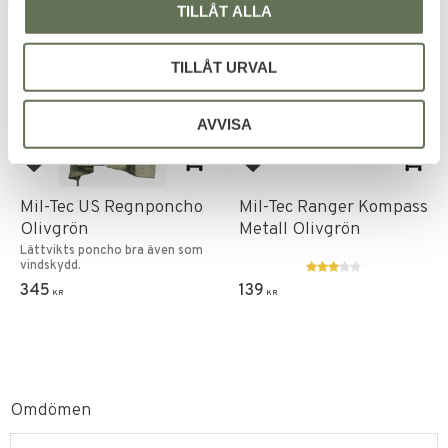
FAVORIT
TILLÅT ALLA
TILLÅT URVAL
AVVISA
Lägg till i favoriter
Lägg till i favoriter
Mil-Tec US Regnponcho
Mil-Tec Ranger Kompass
Olivgrön
Metall Olivgrön
Lättvikts poncho bra även som
vindskydd.
345
139
KR
KR
Omdömen