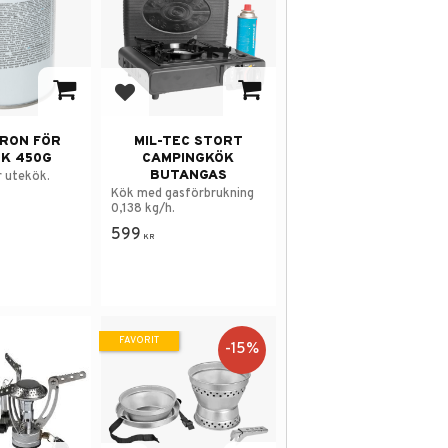
 i favoriter
Lägg till i favoriter
RON FÖR
MIL-TEC STORT
K 450G
CAMPINGKÖK
BUTANGAS
r utekök.
Kök med gasförbrukning
0,138 kg/h.
599
KR
FAVORIT
15
%