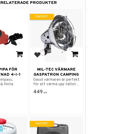
RELATERADE PRODUKTER
FAVORIT
 i favoriter
Lägg till i favoriter
PIPA FÖR
MIL-TEC VÄRMARE
NAD 4-I-1
GASPATRON CAMPING
kompass,
Gasol värmaren är perfekt
 flinta.
för att värma upp tältet
eller husvagn.
449
KR
FAVORIT