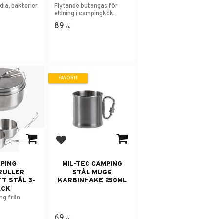
dia, bakterier
Flytande butangas för
eldning i campingkök.
89
KR
FAVORIT
 i favoriter
Lägg till i favoriter
PING
MIL-TEC CAMPING
RULLER
STÅL MUGG
T STÅL 3-
KARBINHAKE 250ML
ACK
ng från
69
KR