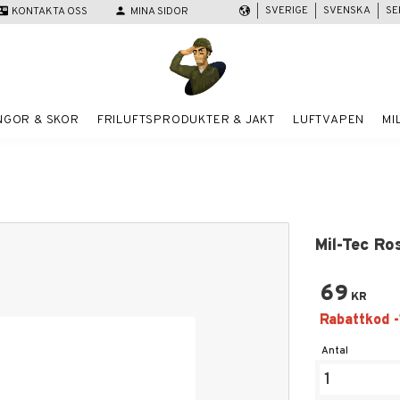
SVERIGE
SVENSKA
SE
act_mail
KONTAKTA OSS
person
MINA SIDOR
NGOR & SKOR
FRILUFTSPRODUKTER & JAKT
LUFTVAPEN
MI
Mil-Tec Ro
69
KR
Antal