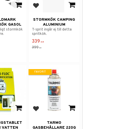
 i favoriter
Lägg till i favoriter
ILDMARK
STORMKÖK CAMPING
KÖK GASOL
ALUMINIUM
idigt stormkök
T-sprit ingår ej till detta
re.
spritkök.
339
KR
399
KR
FAVORIT
 i favoriter
Lägg till i favoriter
NGSTABLET
TARMO
R VATTEN
GASBEHÅLLARE 220G