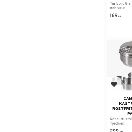
Tar bort Giar
och virus.
169
KR
Lägg till
CAM
KAST
ROSTFRIT
P
Köksutrustni
Tjeckien.
299
KR