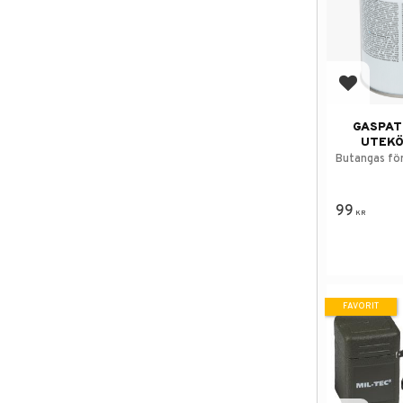
Lägg till
GASPAT
UTEKÖ
Butangas fö
99
KR
FAVORIT