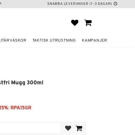
K
SNABBA LEVERANSER (1-3 DAGAR)
schedule
FAVORITER
KUNDVAGN
LITÄRVÄSKOR
TAKTISK UTRUSTNING
KAMPANJER
stfri Mugg 300ml
Lägg till i favoriter