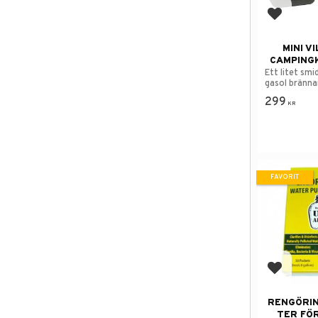
Lägg till
MINI V
CAMPING
Ett litet sm
gasol bränna
299
KR
FAVORIT
Lägg till
RENGÖRI
TER FÖ