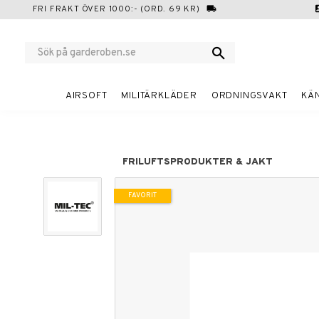
FRI FRAKT ÖVER 1000:- (ORD. 69 KR)
local_shipping
cont
AIRSOFT
MILITÄRKLÄDER
ORDNINGSVAKT
KÄ
FRILUFTSPRODUKTER & JAKT
FAVORIT