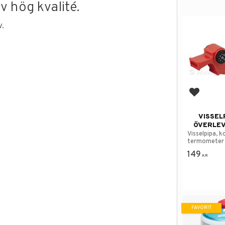
av hög kvalité.
v.
Lägg till
VISSEL
ÖVERLEV
Visselpipa, 
termometer &
149
KR
FAVORIT