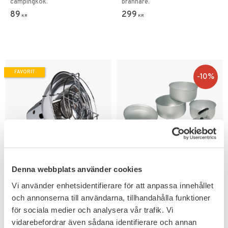
campingkök.
brännare.
89
299
KR
KR
FAVORIT
10
%
Lägg till i favoriter
Lägg till i favoriter
Denna webbplats använder cookies
Mil-Tec Värmare
Camping Matlagnings
Vi använder enhetsidentifierare för att anpassa innehållet
Gaspatron Camping
set Alu Frilufts Kök
och annonserna till användarna, tillhandahålla funktioner
Gasol värmaren är perfekt för
att värma upp tältet eller
för sociala medier och analysera vår trafik. Vi
husvagn.
449
404
vidarebefordrar även sådana identifierare och annan
KR
KR