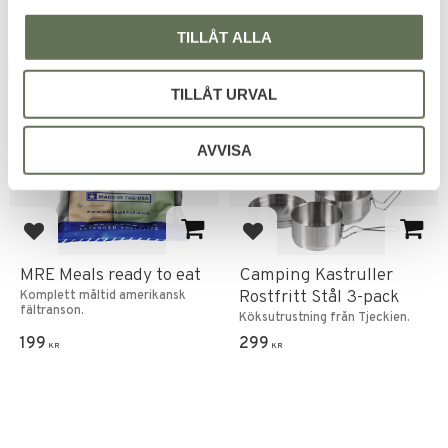
TILLÅT ALLA
FAVORIT
TILLÅT URVAL
AVVISA
Lägg till i favoriter
Lägg till i favoriter
MRE Meals ready to eat
Camping Kastruller
Rostfritt Stål 3-pack
Komplett måltid amerikansk
fältranson.
Köksutrustning från Tjeckien.
199
299
KR
KR