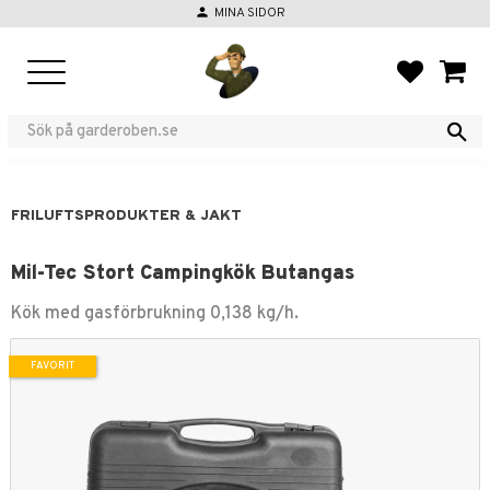
person
MINA SIDOR
Meny
FAVORIT
KUND
FRILUFTSPRODUKTER & JAKT
Mil-Tec Stort Campingkök Butangas
Kök med gasförbrukning 0,138 kg/h.
FAVORIT