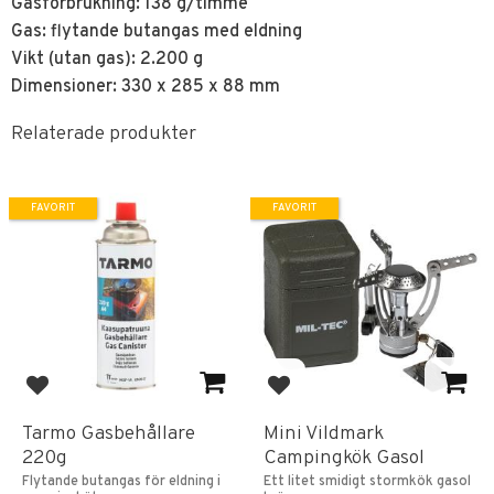
Gasförbrukning: 138 g/timme
Gas: flytande butangas med eldning
Vikt (utan gas): 2.200 g
Dimensioner: 330 x 285 x 88 mm
Relaterade produkter
FAVORIT
FAVORIT
Lägg till i favoriter
Lägg till i favoriter
Tarmo Gasbehållare
Mini Vildmark
220g
Campingkök Gasol
Flytande butangas för eldning i
Ett litet smidigt stormkök gasol