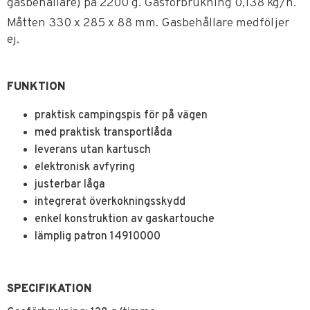
gasbehållare) på 2200 g. Gasförbrukning 0,138 kg/h.
Måtten 330 x 285 x 88 mm. Gasbehållare medföljer
ej.
FUNKTION
praktisk campingspis för på vägen
med praktisk transportlåda
leverans utan kartusch
elektronisk avfyring
justerbar låga
integrerat överkokningsskydd
enkel konstruktion av gaskartouche
lämplig patron 14910000
SPECIFIKATION