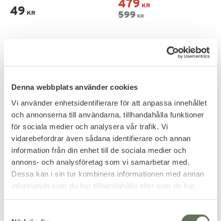
479
standardstorlek.
KR
49
KR
599
KR
20
%
20
%
Denna webbplats använder cookies
Vi använder enhetsidentifierare för att anpassa innehållet
och annonserna till användarna, tillhandahålla funktioner
för sociala medier och analysera vår trafik. Vi
vidarebefordrar även sådana identifierare och annan
Lägg till i favoriter
Lägg till i favoriter
information från din enhet till de sociala medier och
annons- och analysföretag som vi samarbetar med.
ID-Fodral Personskydd
ID-Fodral Skyddsvakt
Dessa kan i sin tur kombinera informationen med annan
information som du har tillhandahållit eller som de har
479
479
samlat in när du har använt deras tjänster.
KR
KR
599
599
KR
KR
S