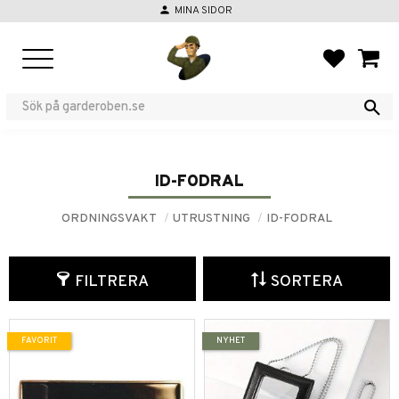
person
MINA SIDOR
Meny
FAVORIT
KUND
ID-FODRAL
ORDNINGSVAKT
UTRUSTNING
ID-FODRAL
FILTRERA
SORTERA
FAVORIT
NYHET