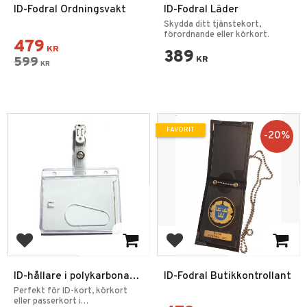
ID-Fodral Ordningsvakt
ID-Fodral Läder
Skydda ditt tjänstekort,
förordnande eller körkort.
479
KR
389
599
KR
KR
FAVORIT
20
%
Lägg till i favoriter
Lägg till i favoriter
ID-hållare i polykarbonat
ID-Fodral Butikkontrollant
med clip
Perfekt för ID-kort, körkort
eller passerkort i