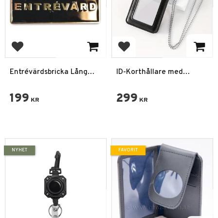
Lägg till i favoriter
Lägg till i favoriter
Entrévärdsbricka Lång
ID-Korthållare med
Metall 1 rad
Transparent Fönster &
Kulhalsband
199
299
KR
KR
NYHET
FAVORIT