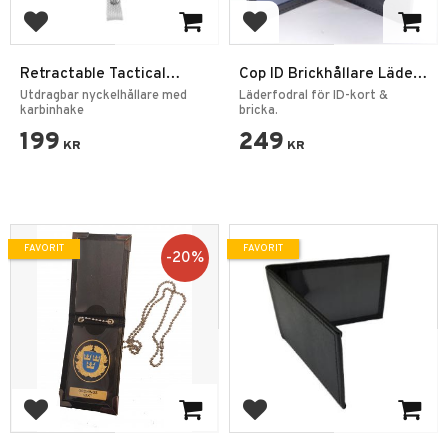
Lägg till i favoriter
Lägg till i favoriter
Retractable Tactical
Cop ID Brickhållare Läder
Keychain – Utdragbar
Svart
Utdragbar nyckelhållare med
Läderfodral för ID-kort &
Nyckelhållare med Clip
karbinhake
bricka.
199
249
KR
KR
FAVORIT
FAVORIT
20
%
Lägg till i favoriter
Lägg till i favoriter