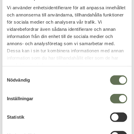
Vi använder enhetsidentifierare för att anpassa innehållet
och annonserna till användarna, tillhandahålla funktioner
Lägg till i favoriter
Lägg till i favoriter
för sociala medier och analysera vår trafik. Vi
ID-Fodral Läder
ID-Fodral Väktare
vidarebefordrar även sådana identifierare och annan
information från din enhet till de sociala medier och
Skydda ditt tjänstekort,
förordnande eller körkort.
annons- och analysföretag som vi samarbetar med.
389
479
KR
KR
Dessa kan i sin tur kombinera informationen med annan
599
KR
information som du har tillhandahållit eller som de har
samlat in när du har använt deras tjänster.
S
Nödvändig
a
FAVORIT
m
t
Inställningar
y
c
k
Statistik
e
s
Lägg till i favoriter