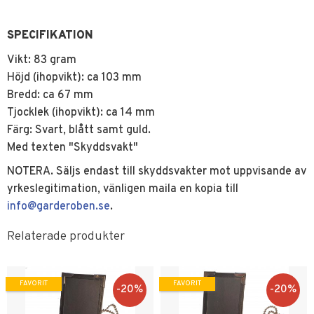
SPECIFIKATION
Vikt: 83 gram
Höjd (ihopvikt): ca 103 mm
Bredd: ca 67 mm
Tjocklek (ihopvikt): ca 14 mm
Färg: Svart, blått samt guld.
Med texten "Skyddsvakt"
NOTERA. Säljs endast till skyddsvakter mot uppvisande av
yrkeslegitimation, vänligen maila en kopia till
info@garderoben.se
.
Relaterade produkter
FAVORIT
FAVORIT
20
%
20
%