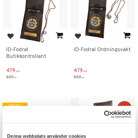
Lägg till i favoriter
Lägg till i favoriter
ID-Fodral
ID-Fodral Ordningsvakt
Butikkontrollant
479
479
KR
KR
599
599
KR
KR
FAVORIT
20
%
Denna webbplats använder cookies