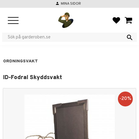
person
MINA SIDOR
Meny
FAVORIT
KUND
ORDNINGSVAKT
ID-Fodral Skyddsvakt
20
%