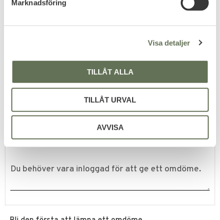
Marknadsföring
v
Cop ID Brickhållare
a
Läder Svart
l
Läderfodral för ID-kort &
Visa detaljer
bricka.
249
KR
TILLÅT ALLA
TILLÅT URVAL
Omdömen
AVVISA
Du