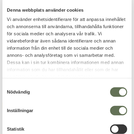
Denna webbplats använder cookies
Vi använder enhetsidentifierare för att anpassa innehållet
och annonserna till användarna, tillhandahålla funktioner
för sociala medier och analysera vår trafik. Vi
Lägg till i favoriter
Lägg till i favoriter
vidarebefordrar även sådana identifierare och annan
information från din enhet till de sociala medier och
ID-Fodral
ID-Fodral Skyddsvakt
annons- och analysföretag som vi samarbetar med.
Butikkontrollant
Dessa kan i sin tur kombinera informationen med annan
information som du har tillhandahållit eller som de har
479
479
KR
KR
samlat in när du har använt deras tjänster.
599
599
KR
KR
S
Nödvändig
a
m
FAVORIT
FAVORIT
t
Inställningar
y
c
k
Statistik