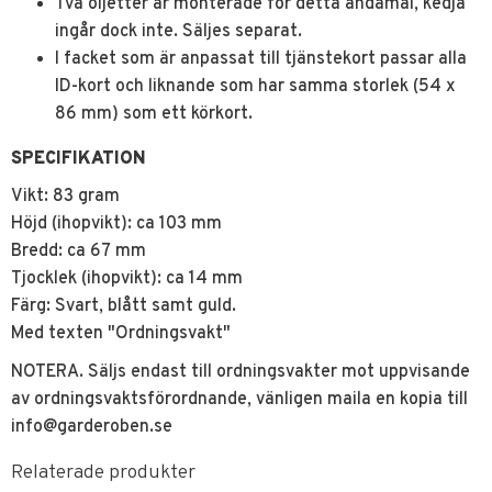
Två öljetter är monterade för detta ändamål, kedja
ingår dock inte. Säljes separat.
I facket som är anpassat till tjänstekort passar alla
ID-kort och liknande som har samma storlek (54 x
86 mm) som ett körkort.
SPECIFIKATION
Vikt: 83 gram
Höjd (ihopvikt): ca 103 mm
Bredd: ca 67 mm
Tjocklek (ihopvikt): ca 14 mm
Färg: Svart, blått samt guld.
Med texten "Ordningsvakt"
NOTERA. Säljs endast till ordningsvakter mot uppvisande
av ordningsvaktsförordnande, vänligen maila en kopia till
info@garderoben.se
Relaterade produkter