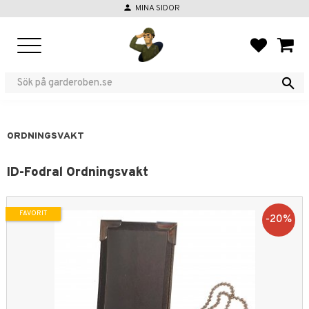
person
MINA SIDOR
Meny
FAVORIT
KUND
ORDNINGSVAKT
ID-Fodral Ordningsvakt
FAVORIT
20
%