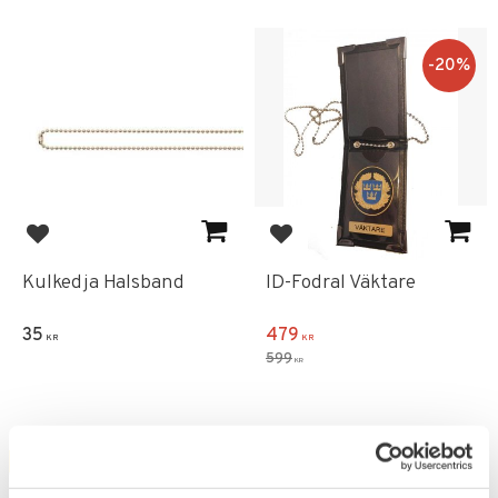
20
%
Lägg till i favoriter
Lägg till i favoriter
Kulkedja Halsband
ID-Fodral Väktare
35
479
KR
KR
599
KR
FAVORIT
20
%
20
%