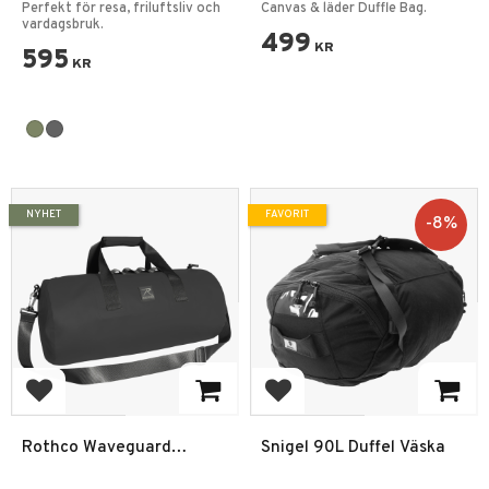
Duffelryggsäck i Canvas –
Perfekt för resa, friluftsliv och
Canvas & läder Duffle Bag.
30L, 19 tum
vardagsbruk.
499
KR
595
KR
NYHET
FAVORIT
8
%
Lägg till i favoriter
Lägg till i favoriter
Rothco Waveguard
Snigel 90L Duffel Väska
Vattentät Duffelväska -