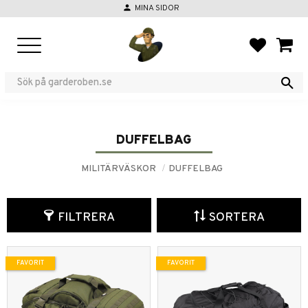
person
MINA SIDOR
Meny
FAVORIT
KUND
DUFFELBAG
MILITÄRVÄSKOR
DUFFELBAG
FILTRERA
SORTERA
FAVORIT
FAVORIT