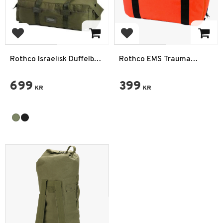
Lägg till i favoriter
Lägg till i favoriter
Rothco Israelisk Duffelbag
Rothco EMS Trauma
130L
Akutväska Medium
699
399
KR
KR