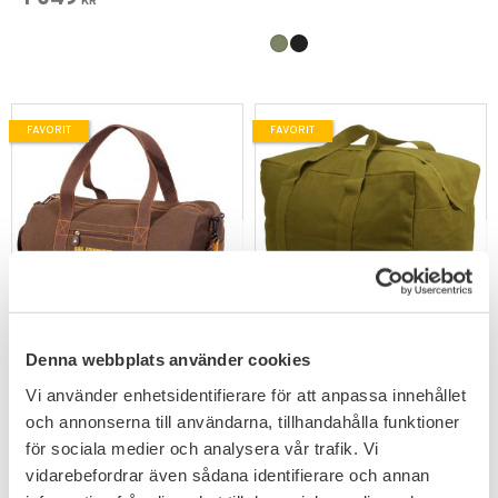
KR
FAVORIT
FAVORIT
Lägg till i favoriter
Lägg till i favoriter
Denna webbplats använder cookies
Rothco Canvas Equipment
Rothco Canvas Parachute
Bag
Cargobag Large
Perfekt som sportväska.
En persedelväska i tre olika
Vi använder enhetsidentifierare för att anpassa innehållet
färger.
och annonserna till användarna, tillhandahålla funktioner
399
KR
499
för sociala medier och analysera vår trafik. Vi
KR
vidarebefordrar även sådana identifierare och annan