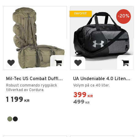
FAVORIT
20
%
Lägg till i favoriter
Lägg till i favoriter
Mil-Tec US Combat Duffle
UA Undeniable 4.0 Liten
bag 98L Ryggsäck
Duffle Bag Väska Grå-
Robust commando ryggsäck
Volym på ca 40 liter.
tillverkad av Cordura.
Svart
399
KR
1 199
KR
499
KR