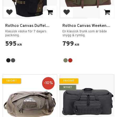
Lägg till i favoriter
Lägg till i favoriter
Rothco Canvas Duffel
Rothco Canvas Weekend
Ryggsäck Väska
Bag
Klassisk väska för 7 dagars
En klassisk trunk som är både
packning.
snygg & rymlig.
595
799
KR
KR
FAVORIT
FAVORIT
10
%
NYHET