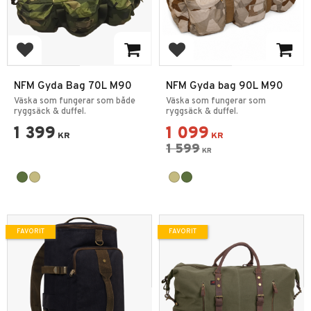
Lägg till i favoriter
Lägg till i favoriter
NFM Gyda Bag 70L M90
NFM Gyda bag 90L M90
Väska som fungerar som både
Väska som fungerar som
ryggsäck & duffel.
ryggsäck & duffel.
1 399
1 099
KR
KR
1 599
KR
FAVORIT
FAVORIT