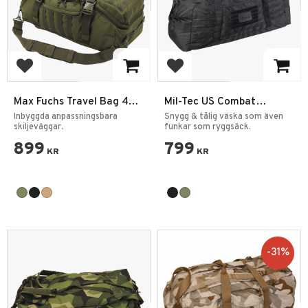
Lägg till i favoriter
Lägg till i favoriter
Max Fuchs Travel Bag 48L
Mil-Tec US Combat
Ryggsäck
Parachute Cargo Väska
Inbyggda anpassningsbara
Snygg & tålig väska som även
skiljeväggar.
105L Large
funkar som ryggsäck.
899
799
KR
KR
31
%