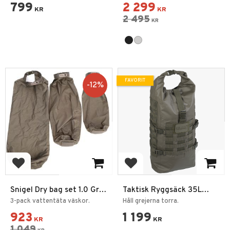
20L
799
2 299
KR
KR
2 495
KR
FAVORIT
12
%
Lägg till i favoriter
Lägg till i favoriter
Snigel Dry bag set 1.0 Grå
Taktisk Ryggsäck 35L
3-Pack
Seals DRY-BAG
3-pack vattentäta väskor.
Håll grejerna torra.
923
1 199
KR
KR
1 049