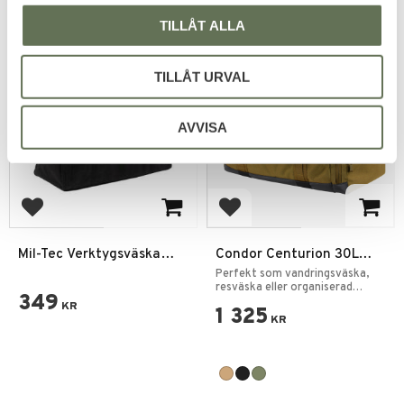
TILLÅT ALLA
TILLÅT URVAL
AVVISA
Lägg till i favoriter
Lägg till i favoriter
Mil-Tec Verktygsväska
Condor Centurion 30L
Kanvas 7L Svart
Duffle Bag Ryggsäck
Perfekt som vandringsväska,
resväska eller organiserad
349
förvaring.
KR
1 325
KR