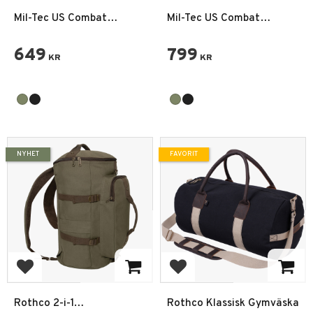
Mil-Tec US Combat
Mil-Tec US Combat
Parachute Cargo Väska
Parachute Cargo Väska
25L Small
54L Medium
649
799
KR
KR
NYHET
FAVORIT
Lägg till i favoriter
Lägg till i favoriter
Rothco 2-i-1
Rothco Klassisk Gymväska