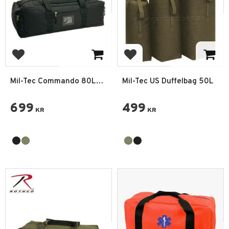
Lägg till i favoriter
Lägg till i favoriter
Mil-Tec Commando 80L
Mil-Tec US Duffelbag 50L
Ryggsäck Duffelbag
699
499
KR
KR