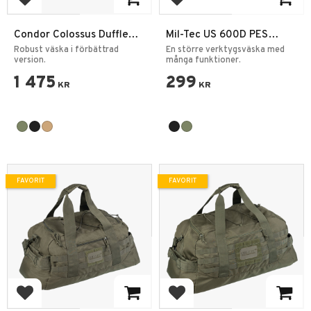
Lägg till i favoriter
Lägg till i favoriter
Condor Colossus Duffle
Mil-Tec US 600D PES
Bag 52L
Tanker Tool Väska Large
Robust väska i förbättrad
En större verktygsväska med
version.
många funktioner.
1 475
299
KR
KR
FAVORIT
FAVORIT
Lägg till i favoriter
Lägg till i favoriter