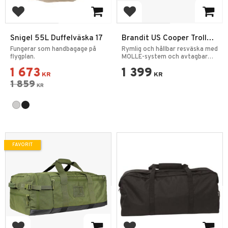
Lägg till i favoriter
Lägg till i favoriter
Snigel 55L Duffelväska 17
Brandit US Cooper Trolley
Large Resväska Svart
Fungerar som handbagage på
Rymlig och hållbar resväska med
flygplan.
MOLLE-system och avtagbar
frontficka.
1 673
1 399
KR
KR
1 859
KR
FAVORIT