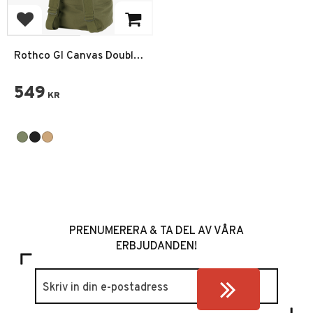
Lägg till i favoriter
Rothco GI Canvas Double
Strap Duffle Bag 90L
549
KR
PRENUMERERA & TA DEL AV VÅRA
ERBJUDANDEN!