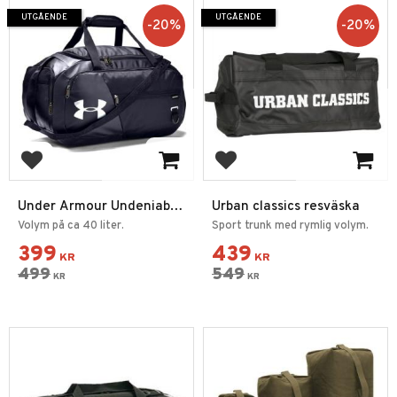
UTGÅENDE
UTGÅENDE
20
%
20
%
Lägg till i favoriter
Lägg till i favoriter
Under Armour Undeniable
Urban classics resväska
Duffel 4.0 Small
Volym på ca 40 liter.
Sport trunk med rymlig volym.
399
439
KR
KR
499
549
KR
KR