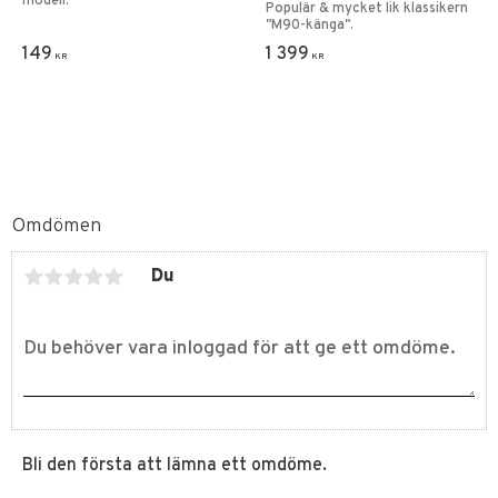
modell.
Populär & mycket lik klassikern
"M90-känga".
149
1 399
KR
KR
Omdömen
Du
Bli den första att lämna ett omdöme.