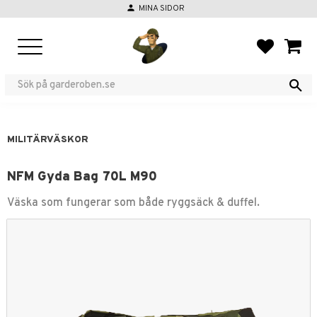
person
MINA SIDOR
Meny
FAVORIT
KUND
MILITÄRVÄSKOR
NFM Gyda Bag 70L M90
Väska som fungerar som både ryggsäck & duffel.