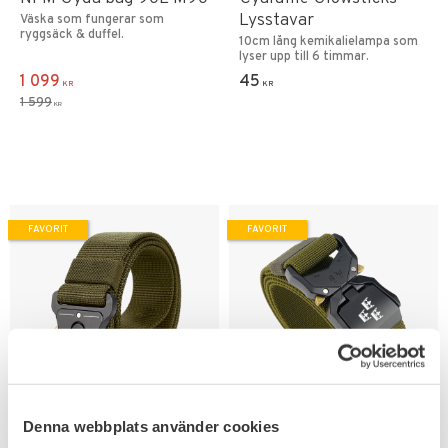
Lysstavar
Väska som fungerar som
ryggsäck & duffel.
10cm lång kemikalielampa som
lyser upp till 6 timmar.
1 099
45
KR
KR
1 599
KR
FAVORIT
FAVORIT
Lägg till i favoriter
Lägg till i favoriter
Denna webbplats använder cookies
Taktiskt Militär Bälte
Viper Tre Kronor