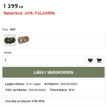
1 399
KR
Färg :
M90
Antal
Lägg till i fa
Lagerstatus
4 st i lager
Artikelnr
305264692
Tillv. artikelnr
305264692
Tillverkare
NFM
Visa alla produkter från NFM