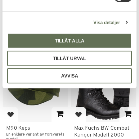
v
Tygblandning är snarlik
En snarlik variant av svenska
a
originalet med bättre funktion
försvarets modell.
l
& lättare känsla.
649
649
KR
KR
Visa detaljer
TILLÅT ALLA
TILLÅT URVAL
FAVORIT
FAVORIT
AVVISA
Lägg till i favoriter
Lägg till i favoriter
M90 Keps
Max Fuchs BW Combat
Kängor Modell 2000
En enklare variant av försvarets