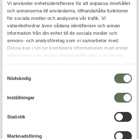
Quick Release
Taktiskt Bälte Nylon
Vi använder enhetsidentifierare för att anpassa innehållet
Modernt skärp med Cobra
Det perfekta skärpet i robust
och annonserna till användarna, tillhandahålla funktioner
spänne.
nylon för att hålla uppe dina
för sociala medier och analysera vår trafik. Vi
fritidsbyxor.
199
229
KR
KR
vidarebefordrar även sådana identifierare och annan
information från din enhet till de sociala medier och
annons- och analysföretag som vi samarbetar med.
Dessa kan i sin tur kombinera informationen med annan
information som du har tillhandahållit eller som de har
samlat in när du har använt deras tjänster.
FAVORIT
FAVORIT
S
Nödvändig
a
m
t
Inställningar
y
c
k
Statistik
Lägg till i favoriter
Lägg till i favoriter
e
M90 Pro Uniformsjacka
M90 Pro Byxa
s
Marknadsföring
Kamouflage
Kamouflage