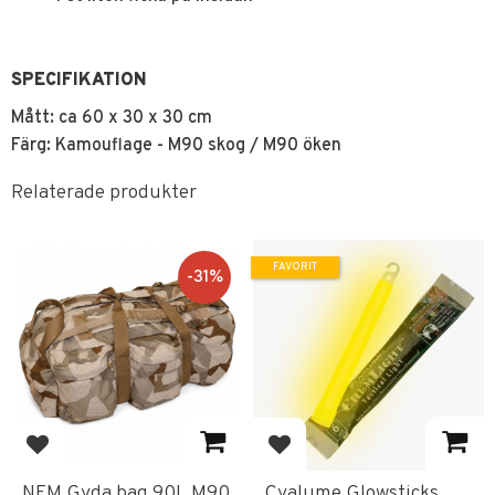
SPECIFIKATION
Mått: ca 60 x 30 x 30 cm
Färg: Kamouflage - M90 skog / M90 öken
Relaterade produkter
FAVORIT
31
%
Lägg till i favoriter
Lägg till i favoriter
NFM Gyda bag 90L M90
Cyalume Glowsticks