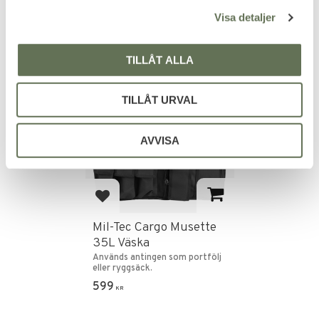
l
Visa detaljer
TILLÅT ALLA
TILLÅT URVAL
AVVISA
Lägg till i favoriter
Mil-Tec Cargo Musette
35L Väska
Används antingen som portfölj
eller ryggsäck.
599
KR