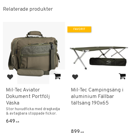
Relaterade produkter
FAVORIT
Lägg till i favoriter
Lägg till i favoriter
Mil-Tec Aviator
Mil-Tec Campingsäng i
Dokument Portfölj
aluminium Fällbar
Väska
tältsäng 190x65
Stor huvudficka med dragkedja
& avtagbara stoppade fickor.
649
KR
899
KR