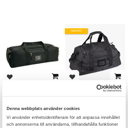
FAVORIT
Lägg till i favoriter
Lägg till i favoriter
Mil-Tec Commando 80L
Mil-Tec US Combat
Ryggsäck Duffelbag
Parachute Cargo Väska
25L Small
Denna webbplats använder cookies
699
649
KR
KR
Vi använder enhetsidentifierare för att anpassa innehållet
och annonserna till användarna, tillhandahålla funktioner