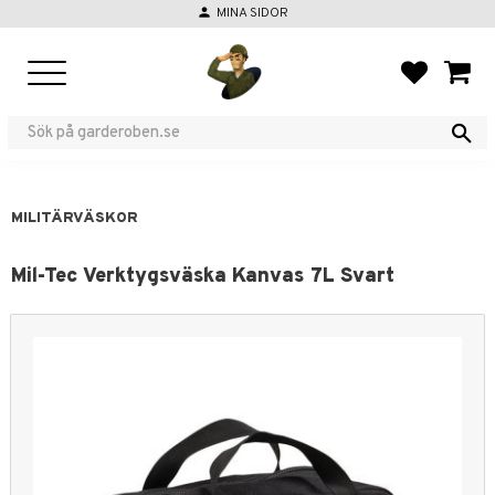
person
MINA SIDOR
Meny
FAVORIT
KUND
MILITÄRVÄSKOR
Mil-Tec Verktygsväska Kanvas 7L Svart