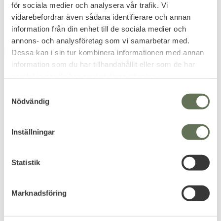
för sociala medier och analysera vår trafik. Vi
vidarebefordrar även sådana identifierare och annan
information från din enhet till de sociala medier och
annons- och analysföretag som vi samarbetar med.
Dessa kan i sin tur kombinera informationen med annan
FAVORIT
information som du har tillhandahållit eller som de har
samlat in när du har använt deras tjänster.
S
Nödvändig
a
m
t
Inställningar
Lägg till i favoriter
Lägg till i favoriter
y
c
Mil-Tec US Combat
Mil-Tec US 600D PES
Parachute Cargo Väska
Tanker Tool Väska Large
k
Statistik
105L Large
En större verktygsväska med
e
många funktioner.
Snygg & tålig väska som även
s
funkar som ryggsäck.
Marknadsföring
v
799
299
KR
KR
a