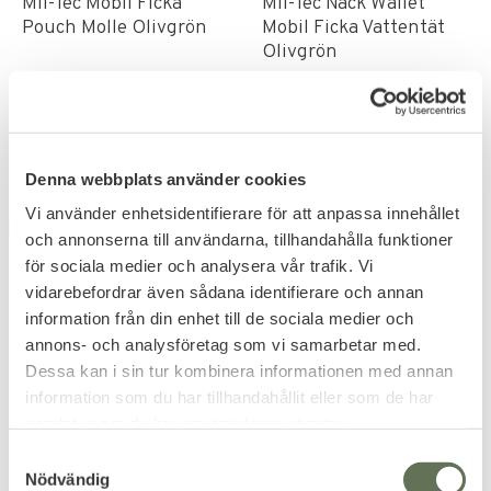
Mil-Tec Mobil Ficka
Mil-Tec Nack Wallet
Pouch Molle Olivgrön
Mobil Ficka Vattentät
Olivgrön
149
129
KR
KR
Denna webbplats använder cookies
Vi använder enhetsidentifierare för att anpassa innehållet
FAVORIT
FAVORIT
och annonserna till användarna, tillhandahålla funktioner
för sociala medier och analysera vår trafik. Vi
vidarebefordrar även sådana identifierare och annan
information från din enhet till de sociala medier och
annons- och analysföretag som vi samarbetar med.
Dessa kan i sin tur kombinera informationen med annan
information som du har tillhandahållit eller som de har
Lägg till i favoriter
Lägg till i favoriter
samlat in när du har använt deras tjänster.
Vajersåg Commando
Mil-Tec Ansiktsscarf
S
Pocket Wire Saw
Triangel form
Nödvändig
a