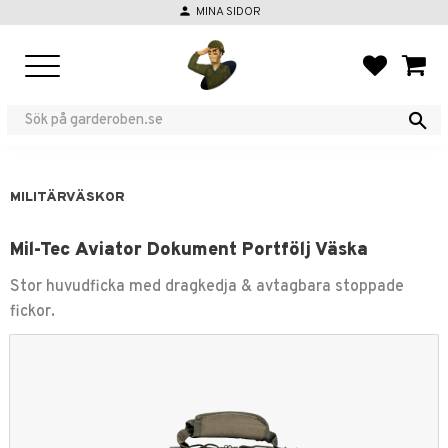
person
MINA SIDOR
Meny
FAVORIT
KUND
MILITÄRVÄSKOR
Mil-Tec Aviator Dokument Portfölj Väska
Stor huvudficka med dragkedja & avtagbara stoppade
fickor.