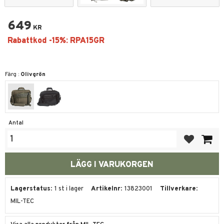
649
KR
Färg :
Olivgrön
Antal
Lägg till i fa
Lagerstatus
1 st i lager
Artikelnr
13823001
Tillverkare
MIL-TEC