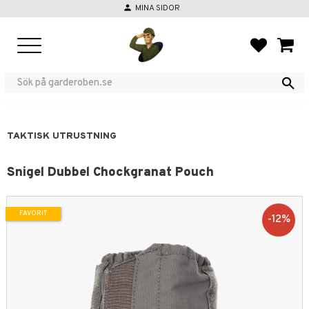
person
MINA SIDOR
Meny
FAVORIT
KUND
TAKTISK UTRUSTNING
Snigel Dubbel Chockgranat Pouch
FAVORIT
12
%