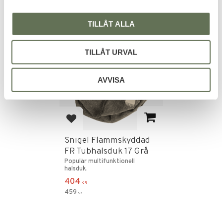
TILLÅT ALLA
FAVORIT
12
%
TILLÅT URVAL
AVVISA
Lägg till i favoriter
Snigel Flammskyddad
FR Tubhalsduk 17 Grå
Populär multifunktionell
halsduk.
404
KR
459
KR