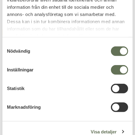
information från din enhet till de sociala medier och
annons- och analysföretag som vi samarbetar med.
Dessa kan i sin tur kombinera informationen med annan
information som du har tillhandahållit eller som de har
FAVORIT
FAVORIT
10
%
12
%
samlat in när du har använt deras tjänster.
S
Nödvändig
a
m
t
Inställningar
y
c
Lägg till i favoriter
Lägg till i favoriter
k
Statistik
Snigel Elastiskt
Snigel Liten Dumpficka
e
byxbälte
Pouch 2.0
s
Fyra magasin får plats.
Marknadsföring
v
550
KR
a
625
KR
206
l
KR
229
Visa detaljer
KR