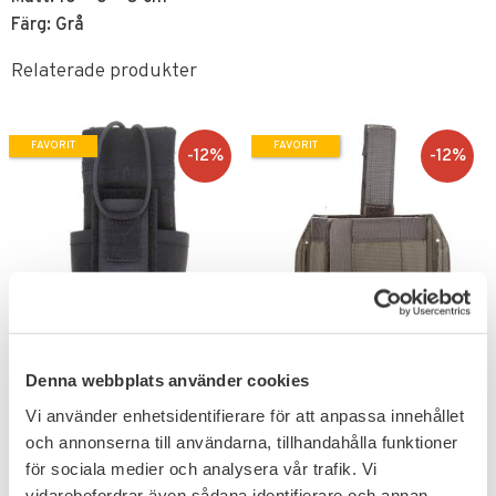
Färg: Grå
Relaterade produkter
FAVORIT
FAVORIT
12
%
12
%
Lägg till i favoriter
Lägg till i favoriter
Snigel Radioficka Pouch
Snigel Justerbart
Denna webbplats använder cookies
-15
Pancake Hölster -16
Vi använder enhetsidentifierare för att anpassa innehållet
Populär ficka för komradio.
Populärt hölster för låg profil.
och annonserna till användarna, tillhandahålla funktioner
351
694
KR
KR
för sociala medier och analysera vår trafik. Vi
399
789
KR
KR
vidarebefordrar även sådana identifierare och annan