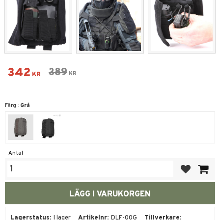
Nedsatt pris:
342
Ordinarie pris:
389
KR
KR
Färg :
Grå
Antal
Lägg till i fa
Lagerstatus
I lager
Artikelnr
DLF-00G
Tillverkare