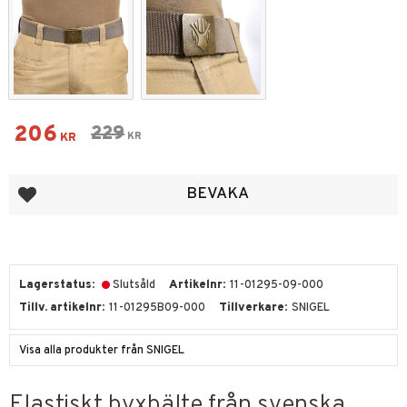
Nedsatt pris:
206
Ordinarie pris:
229
KR
KR
Lägg till i favoriter
BEVAKA
Lagerstatus
Slutsåld
Artikelnr
11-01295-09-000
Tillv. artikelnr
11-01295B09-000
Tillverkare
SNIGEL
Visa alla produkter från SNIGEL
Elastiskt byxbälte från svenska