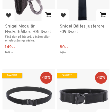
Lägg till i favoriter
Lägg till i favoriter
Snigel Modulär
Snigel Bältes justerare
Nyckelhållare -05 Svart
-09 Svart
Fäst den på bältet, västen eller
en utrustningsväska.
149
80
KR
KR
169
89
KR
KR
FAVORIT
FAVORIT
10
%
12
%