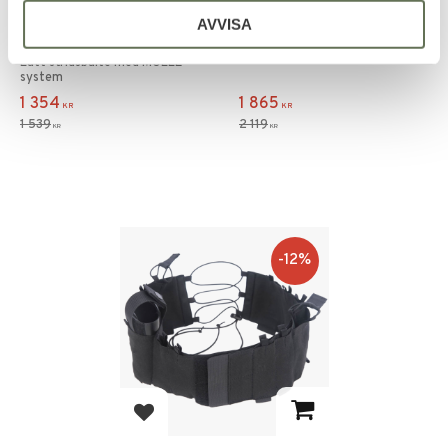
Snigel Bälte Light
Snigel Ribs Combat
AVVISA
Combat Belt 1.0
Belt 1.0
Lätt stridsbälte med MOLLE-
system
1 354
1 865
KR
KR
1 539
2 119
KR
KR
12
%
Lägg till i favoriter