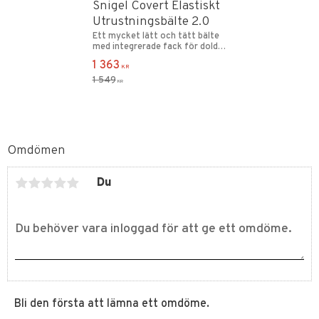
Snigel Covert Elastiskt
Utrustningsbälte 2.0
Ett mycket lätt och tätt bälte
med integrerade fack för dold
utrustning.
1 363
KR
1 549
KR
Omdömen
Du
Bli den första att lämna ett omdöme.