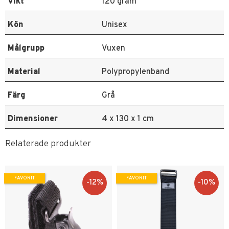
Vikt
120 gram
Kön
Unisex
Målgrupp
Vuxen
Material
Polypropylenband
Färg
Grå
Dimensioner
4 x 130 x 1 cm
Relaterade produkter
FAVORIT
FAVORIT
12
%
10
%