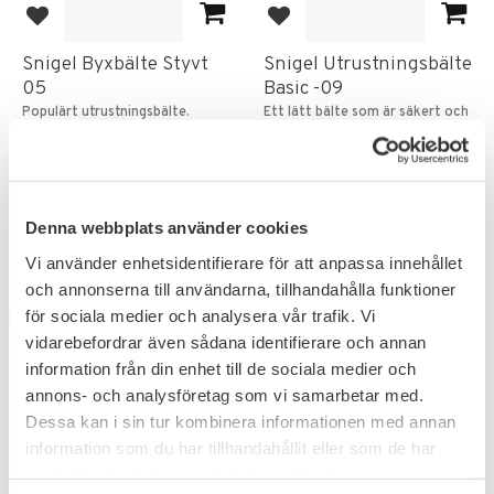
Lägg till i favoriter
Lägg till i favoriter
Snigel Byxbälte Styvt
Snigel Utrustningsbälte
05
Basic -09
Populärt utrustningsbälte.
Ett lätt bälte som är säkert och
lätt att använda.
278
466
KR
KR
309
529
KR
KR
Denna webbplats använder cookies
Vi använder enhetsidentifierare för att anpassa innehållet
och annonserna till användarna, tillhandahålla funktioner
för sociala medier och analysera vår trafik. Vi
FAVORIT
FAVORIT
12
%
12
%
vidarebefordrar även sådana identifierare och annan
UTGÅENDE
information från din enhet till de sociala medier och
annons- och analysföretag som vi samarbetar med.
Dessa kan i sin tur kombinera informationen med annan
information som du har tillhandahållit eller som de har
samlat in när du har använt deras tjänster.