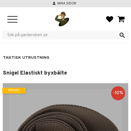
person
MINA SIDOR
Meny
FAVORIT
KUND
TAKTISK UTRUSTNING
Snigel Elastiskt byxbälte
FAVORIT
10
%