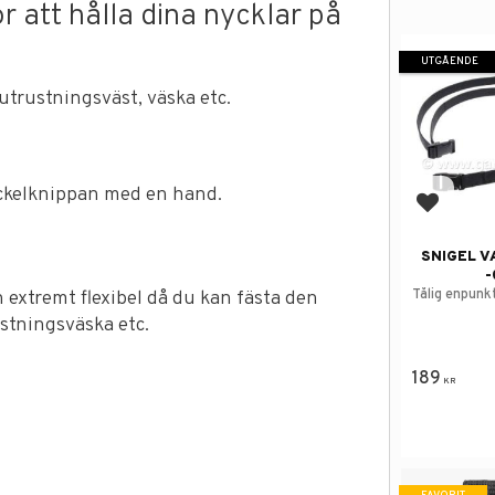
r att hålla dina nycklar på
UTGÅENDE
 utrustningsväst, väska etc.
yckelknippan med en hand.
Lägg till
SNIGEL V
-
 extremt flexibel då du kan fästa den
Tålig enpun
ustningsväska etc.
189
KR