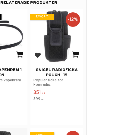
RELATERADE PRODUKTER
FAVORIT
12
%
 i favoriter
Lägg till i favoriter
APENREM 1
SNIGEL RADIOFICKA
09
POUCH -15
kts vapenrem
Populär ficka för
komradio.
351
KR
399
KR