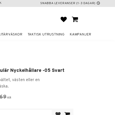
K
SNABBA LEVERANSER (1-3 DAGAR)
schedule
FAVORITER
KUNDVAGN
LITÄRVÄSKOR
TAKTISK UTRUSTNING
KAMPANJER
ulär Nyckelhållare -05 Svart
ältet, västen eller en
äska.
 pris:
rdinarie pris:
169
KR
Lägg till i favoriter