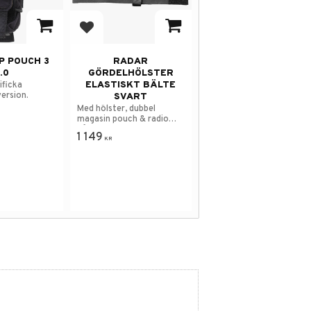
 i favoriter
Lägg till i favoriter
P POUCH 3
RADAR
.0
GÖRDELHÖLSTER
ELASTISKT BÄLTE
ificka
ersion.
SVART
Med hölster, dubbel
magasin pouch & radio
hållare.
1 149
KR