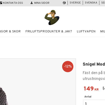
SVERIGE
SVENSKA
SE
act_mail
KONTAKTA OSS
person
MINA SIDOR
NGOR & SKOR
FRILUFTSPRODUKTER & JAKT
LUFTVAPEN
MI
Snigel Mod
12
%
Fäst den på b
utrustningsv
Nedsatt
149
O
KR
Antal