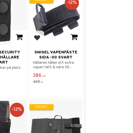
FAVORIT
12
%
 i favoriter
Lägg till i favoriter
 SECURITY
SNIGEL VAPENFÄSTE
 HÅLLARE
SIDA -00 SVART
ART
Hållaren håller ett extra
vapen tätt & nära till
aker på plats.
hands.
386
KR
439
KR
FAVORIT
12
%