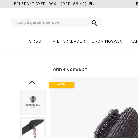
FRI FRAKT ÖVER 1000:- (ORD. 69 KR)
local_shipping
cont
AIRSOFT
MILITÄRKLÄDER
ORDNINGSVAKT
KÄ
ORDNINGSVAKT
FAVORIT