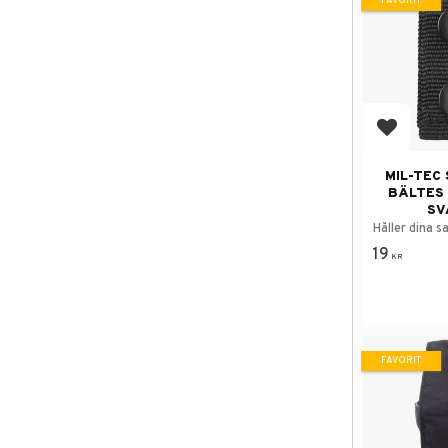
FAVORIT
Lägg till
MIL-TEC
BÄLTES
SV
Håller dina s
19
KR
FAVORIT