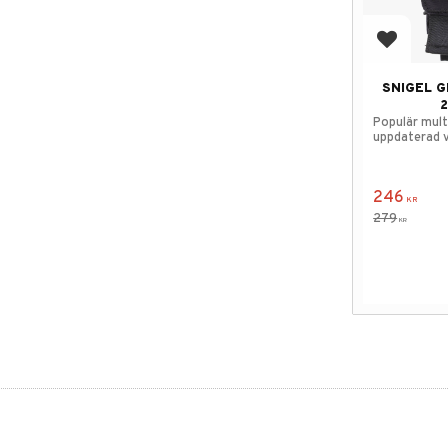
Lägg till
SNIGEL G
2
Populär mult
uppdaterad v
246
KR
279
KR