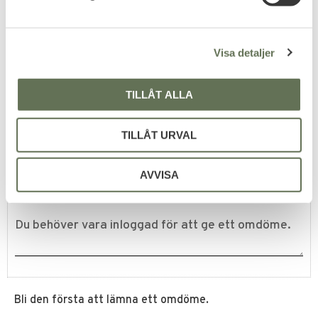
v
Ordningsvaktshandbok
a
en
l
Visa detaljer
209
KR
TILLÅT ALLA
TILLÅT URVAL
Omdömen
AVVISA
Du
Bli den första att lämna ett omdöme.