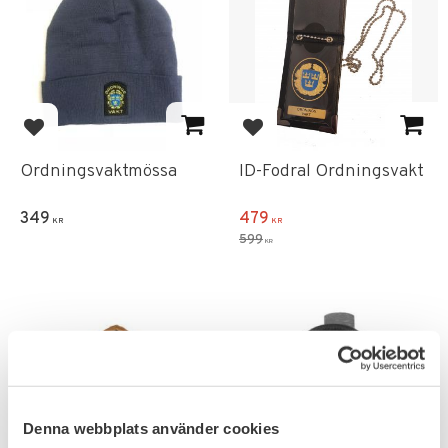
Lägg till i favoriter
Lägg till i favoriter
Ordningsvaktmössa
ID-Fodral Ordningsvakt
349
479
KR
KR
599
KR
Denna webbplats använder cookies