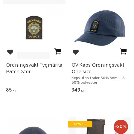
Lägg till i favoriter
Lägg till i favoriter
Ordningsvakt Tygmärke
OV Keps Ordningsvakt
Patch Stor
One size
Keps utan foder 50% bomull &
50% polyester.
85
349
KR
KR
FAVORIT
20
%