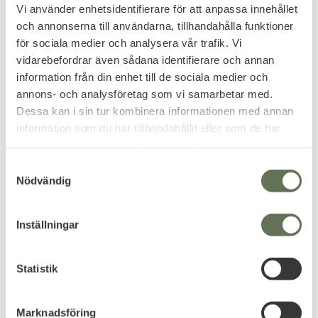
Vi använder enhetsidentifierare för att anpassa innehållet
och annonserna till användarna, tillhandahålla funktioner
Lägg till i favoriter
Lägg till i favoriter
för sociala medier och analysera vår trafik. Vi
vidarebefordrar även sådana identifierare och annan
OV Varselväst One size
Hållare Handfängsel
information från din enhet till de sociala medier och
Funktionell varselväst för med
justerbar storlek.
annons- och analysföretag som vi samarbetar med.
599
149
KR
KR
Dessa kan i sin tur kombinera informationen med annan
information som du har tillhandahållit eller som de har
samlat in när du har använt deras tjänster.
S
Nödvändig
a
FAVORIT
m
t
Inställningar
y
c
k
Statistik
e
s
Lägg till i favoriter
Marknadsföring