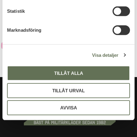
c
integritetspolicy
.
k
Statistik
e
s
Marknadsföring
v
a
l
Visa detaljer
TILLÅT ALLA
TILLÅT URVAL
AVVISA