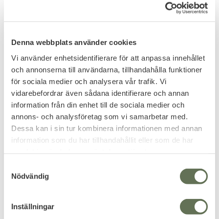
Du
Denna webbplats använder cookies
Vi använder enhetsidentifierare för att anpassa innehållet
och annonserna till användarna, tillhandahålla funktioner
för sociala medier och analysera vår trafik. Vi
Bli den första att lämna ett omdöme.
vidarebefordrar även sådana identifierare och annan
information från din enhet till de sociala medier och
annons- och analysföretag som vi samarbetar med.
Dessa kan i sin tur kombinera informationen med annan
information som du har tillhandahållit eller som de har
PRENUMERERA & TA DEL AV VÅRA
samlat in när du har använt deras tjänster.
ERBJUDANDEN!
S
Nödvändig
a
m
t
Inställningar
y
Dina personuppgifter behandlas i enlighet med vår