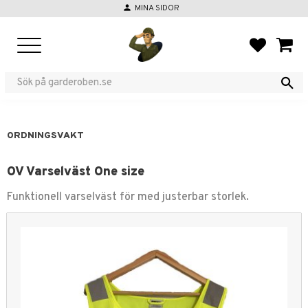
person
MINA SIDOR
Meny
FAVORIT
KUND
ORDNINGSVAKT
OV Varselväst One size
Funktionell varselväst för med justerbar storlek.