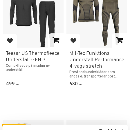
Lägg till i favoriter
Lägg till i favoriter
Teesar US Thermofleece
Mil-Tec Funktions
Underställ GEN 3
Underställ Performance
4-vägs stretch
Comb-fleece på insidan av
underställ.
Prestandaunderkläder som
andas & transporterar bort
fukt.
499
630
KR
KR
FAVORIT