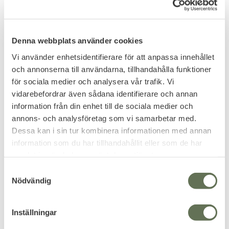
Denna webbplats använder cookies
Vi använder enhetsidentifierare för att anpassa innehållet
och annonserna till användarna, tillhandahålla funktioner
för sociala medier och analysera vår trafik. Vi
Lägg till i favoriter
Lägg till i favoriter
vidarebefordrar även sådana identifierare och annan
NATO Underställ
Therm-ic UV Warmer
information från din enhet till de sociala medier och
Naturvit
Sko-Pjäxtork
annons- och analysföretag som vi samarbetar med.
Håller värmen & transporterar
Tystgående skovärmare torkar
bort fukt från kroppen.
kängor snabbt.
Dessa kan i sin tur kombinera informationen med annan
199
information som du har tillhandahållit eller som de har
KR
samlat in när du har använt deras tjänster.
399
KR
S
Nödvändig
a
m
t
Inställningar
y