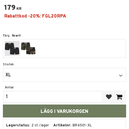
179
KR
Färg :
Svart
Storlek
XL
Antal
Lägg till i fa
Lagerstatus
2 st i lager
Artikelnr
BR4501-XL