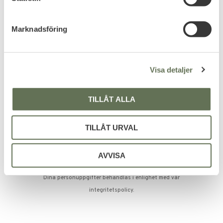
e
s
Marknadsföring
v
a
Bli den första att lämna ett omdöme.
l
Visa detaljer
TILLÅT ALLA
PRENUMERERA & TA DEL AV VÅRA
ERBJUDANDEN!
TILLÅT URVAL
AVVISA
Dina personuppgifter behandlas i enlighet med vår
integritetspolicy
.