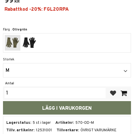
99
KR
Färg :
Olivgrön
Storlek
M
Antal
Lägg till i fa
Lagerstatus
5 st i lager
Artikelnr
570-OD-M
Tillv. artikelnr
12531001
Tillverkare
ÖVRIGT VARUMÄRKE