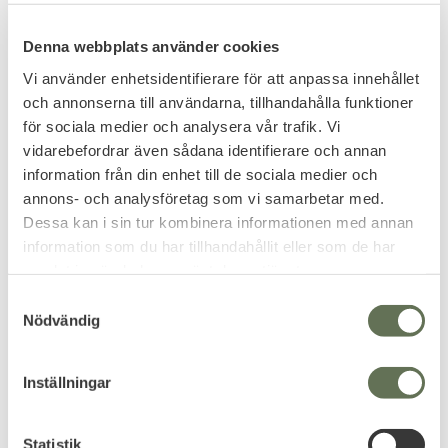
Denna webbplats använder cookies
Vi använder enhetsidentifierare för att anpassa innehållet
och annonserna till användarna, tillhandahålla funktioner
Lägg till i favoriter
för sociala medier och analysera vår trafik. Vi
Rothco Fingervantar i
vidarebefordrar även sådana identifierare och annan
ulll
information från din enhet till de sociala medier och
annons- och analysföretag som vi samarbetar med.
249
Dessa kan i sin tur kombinera informationen med annan
KR
information som du har tillhandahållit eller som de har
samlat in när du har använt deras tjänster.
S
Nödvändig
a
Omdömen
m
t
Inställningar
Du
y
c
k
Statistik