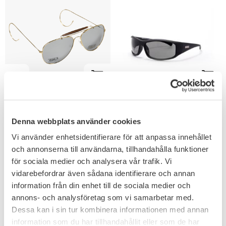
Lägg till i favoriter
Lägg till i favoriter
Pilotglasögon Spegel
Granite P5 Biker
lins
Solglasögon Svart
Klassiska solglasögon med
Sport bågar med Smoke lins
Denna webbplats använder cookies
spegel lins & bågar i mässing.
kategori 2.
Vi använder enhetsidentifierare för att anpassa innehållet
149
199
KR
KR
och annonserna till användarna, tillhandahålla funktioner
för sociala medier och analysera vår trafik. Vi
vidarebefordrar även sådana identifierare och annan
information från din enhet till de sociala medier och
annons- och analysföretag som vi samarbetar med.
Dessa kan i sin tur kombinera informationen med annan
information som du har tillhandahållit eller som de har