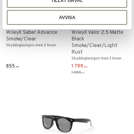
TILLÅT URVAL
AVVISA
Lägg till i favoriter
Lägg till i favoriter
WileyX Saber Advance
WileyX Valor 2.5 Matte
Smoke/Clear
Black
Smoke/Clear/Light
Skyddsglasögon med 2 linser.
Rust
Skyddsglasögon med 3 linser.
855
1 799
KR
KR
1 999
KR