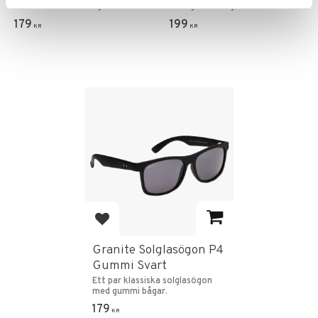
med matt svarta bågar.
med gummi bågar.
179
199
KR
KR
Lägg till i favoriter
Granite Solglasögon P4
Gummi Svart
Ett par klassiska solglasögon
med gummi bågar.
179
KR