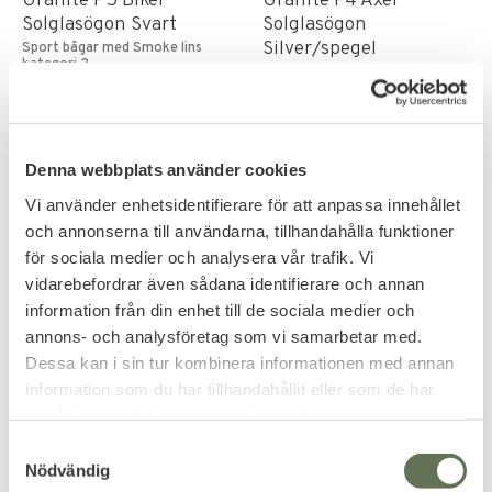
Granite P5 Biker
Granite P4 Axel
Solglasögon Svart
Solglasögon
Silver/spegel
Sport bågar med Smoke lins
kategori 2.
Klassiska pilot med silver båge &
spegel linser.
199
179
KR
KR
Denna webbplats använder cookies
Vi använder enhetsidentifierare för att anpassa innehållet
och annonserna till användarna, tillhandahålla funktioner
för sociala medier och analysera vår trafik. Vi
vidarebefordrar även sådana identifierare och annan
information från din enhet till de sociala medier och
annons- och analysföretag som vi samarbetar med.
Dessa kan i sin tur kombinera informationen med annan
information som du har tillhandahållit eller som de har
samlat in när du har använt deras tjänster.
Lägg till i favoriter
Lägg till i favoriter
S
Granite P5 Solglasögon
Granite P4 Casual
Nödvändig
a
Gradient Silver Matt
Black Solglassögon