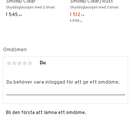
Smoke/Clear
Smoke/Clear/Rust
Skyddsglasögon med 2 linser.
Skyddsglasögon med 3 linser.
1 545
1 512
KR
KR
1 779
KR
Omdömen
Du
Bli den första att lämna ett omdöme.