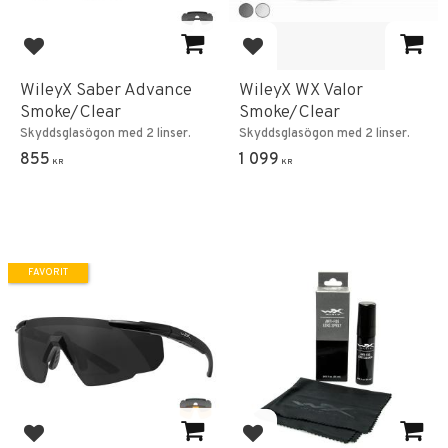
Lägg till i favoriter
Lägg till i favoriter
WileyX Saber Advance
WileyX WX Valor
Smoke/Clear
Smoke/Clear
Skyddsglasögon med 2 linser.
Skyddsglasögon med 2 linser.
855
1 099
KR
KR
FAVORIT
Lägg till i favoriter
Lägg till i favoriter