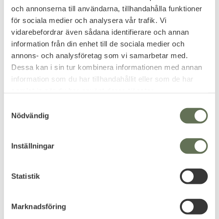
och annonserna till användarna, tillhandahålla funktioner
för sociala medier och analysera vår trafik. Vi
vidarebefordrar även sådana identifierare och annan
information från din enhet till de sociala medier och
annons- och analysföretag som vi samarbetar med.
Dessa kan i sin tur kombinera informationen med annan
information som du har tillhandahållit eller som de har
samlat in när du har använt deras tjänster.
S
Nödvändig
RECEPTBELAGDA LINSER
a
Kan göras med receptbelagda linser.
m
t
Inställningar
y
Relaterade produkter
c
k
Statistik
e
s
Marknadsföring
v