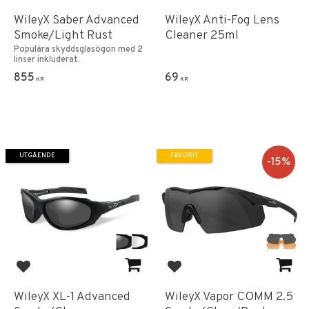
WileyX Saber Advanced
WileyX Anti-Fog Lens
Smoke/Light Rust
Cleaner 25ml
Populära skyddsglasögon med 2
linser inkluderat.
855
69
KR
KR
UTGÅENDE
FAVORIT
15
%
Lägg till i favoriter
Lägg till i favoriter
WileyX XL-1 Advanced
WileyX Vapor COMM 2.5