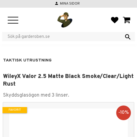
person
MINA SIDOR
Meny
FAVORIT
KUND
TAKTISK UTRUSTNING
WileyX Valor 2.5 Matte Black Smoke/Clear/Light
Rust
Skyddsglasögon med 3 linser.
FAVORIT
10
%