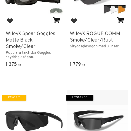
Lägg till i favoriter
Lägg till i favoriter
WileyX Spear Goggles
WileyX ROGUE COMM
Matte Black
Smoke/Clear/Rust
Smoke/Clear
Skyddsglasögon med 3 linser.
Populära taktiska Goggles
skyddsglasögon.
1 375
1 779
KR
KR
FAVORIT
UTGÅENDE