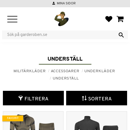
person
MINA SIDOR
Meny
FAVORIT
KUND
UNDERSTÄLL
MILITÄRKLÄDER
ACCESSOARER
UNDERKLÄDER
UNDERSTÄLL
FILTRERA
SORTERA
FAVORIT