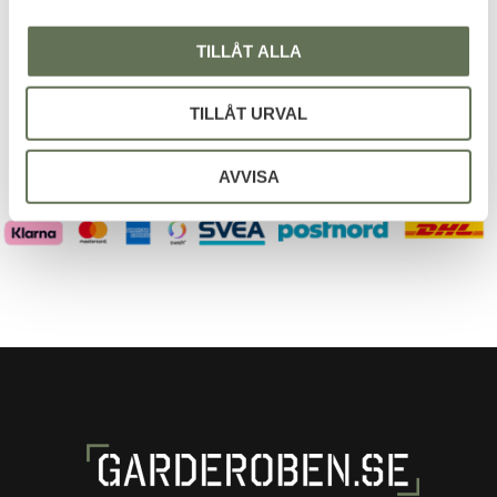
TILLÅT ALLA
Dina personuppgifter behandlas i enlighet med vår
integritetspolicy
.
TILLÅT URVAL
AVVISA