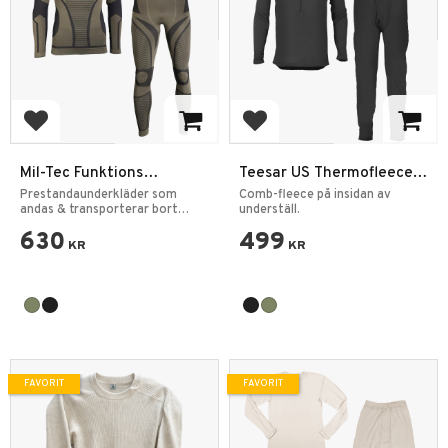
Lägg till i favoriter
Lägg till i favoriter
Mil-Tec Funktions
Teesar US Thermofleece
Underställ Performance
Underställ GEN 3
Prestandaunderkläder som
Comb-fleece på insidan av
4-vägs stretch
andas & transporterar bort
underställ.
fukt.
630
499
KR
KR
FAVORIT
FAVORIT