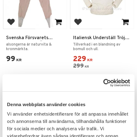
Lägg till i favoriter
Lägg till i favoriter
Svenska Försvarets
Italiensk Underställ Tröja
Långkalsonger Överskott
Naturvit Herr
alsongerna är naturvita &
Tillverkad i en blandning av
kronmärkta.
bomull och ull.
99
229
KR
KR
299
KR
UTGÅENDE
Denna webbplats använder cookies
20
%
Vi använder enhetsidentifierare för att anpassa innehållet
och annonserna till användarna, tillhandahålla funktioner
för sociala medier och analysera vår trafik. Vi
vidarebefordrar även sådana identifierare och annan