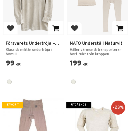
Lägg till i favoriter
Lägg till i favoriter
Försvarets Undertröja –
NATO Underställ Naturvit
Klassisk Militärmodell
Klassisk militär undertröja i
Håller värmen & transporterar
bomull.
bort fukt från kroppen.
99
199
KR
KR
FAVORIT
UTGÅENDE
23
%