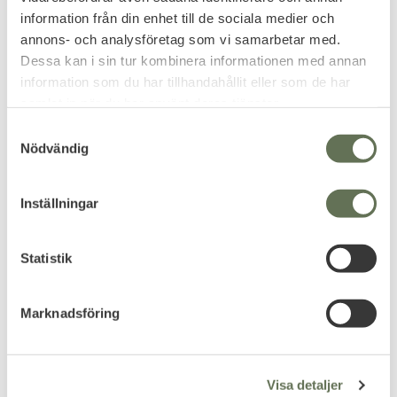
information från din enhet till de sociala medier och
annons- och analysföretag som vi samarbetar med.
Lägg till i favoriter
Lägg till i favoriter
Dessa kan i sin tur kombinera informationen med annan
information som du har tillhandahållit eller som de har
Italienska Underställ
Freewear Underställ
samlat in när du har använt deras tjänster.
Byxor Naturvit
Bambu Herr
Tillverkade i en blandning av
Utgående produkt, endast få
bomull och ull.
storlekar kvar.
S
299
359
Nödvändig
a
KR
KR
449
m
KR
t
Inställningar
y
c
k
Statistik
e
s
Marknadsföring
v
PRENUMERERA & TA DEL AV VÅRA
a
ERBJUDANDEN!
l
Visa detaljer