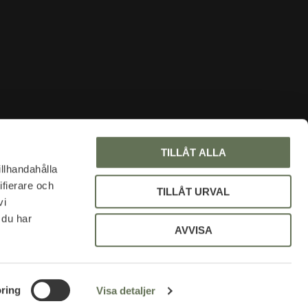
INFORMATION
TILLÅT ALLA
Om oss
illhandahålla
ifierare och
Faq
TILLÅT URVAL
vi
Blogg
 du har
Mina sidor
AVVISA
Policy och cookies
Uniformsrabatt
ring
Visa detaljer