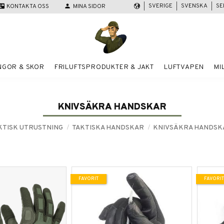
SVERIGE
SVENSKA
SE
act_mail
KONTAKTA OSS
person
MINA SIDOR
NGOR & SKOR
FRILUFTSPRODUKTER & JAKT
LUFTVAPEN
MI
KNIVSÄKRA HANDSKAR
KTISK UTRUSTNING
TAKTISKA HANDSKAR
KNIVSÄKRA HANDSK
FAVORIT
FAVORIT