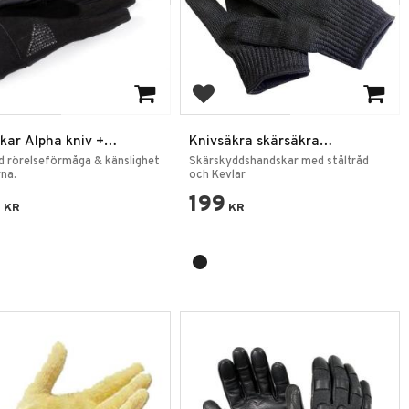
 till i favoriter
Lägg till i favoriter
kar Alpha kniv +
Knivsäkra skärsäkra
säkra
arbetshandskar – Kevlar &
 rörelseförmåga & känslighet
Skärskyddshandskar med ståltråd
rna.
Ståltråd
och Kevlar
9
199
KR
KR