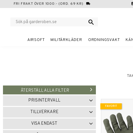
FRI FRAKT ÖVER 1000:- (ORD. 69 KR)
local_shipping
cont
AIRSOFT
MILITÄRKLÄDER
ORDNINGSVAKT
KÄ
TA
ÅTERSTÄLL ALLA FILTER
PRISINTERVALL
FAVORIT
149
999
TILLVERKARE
EGEN TILLVERKNING
1
VISA ENDAST
G-TACS
4
MECHANIX WEAR
1
Finns i lager
9