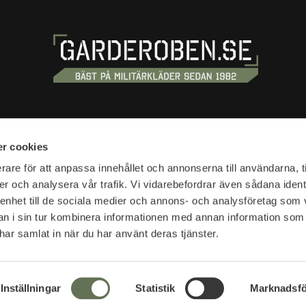
OSS
HANDLA
r cookies
tan 20
Köpvillkor
rare för att anpassa innehållet och annonserna till användarna, t
tockholm
er och analysera vår trafik. Vi vidarebefordrar även sådana ident
Kundtjänst
 enhet till de sociala medier och annons- och analysföretag som 
Frakt & leverans
r:
 i sin tur kombinera informationen med annan information som
Reklamation & retur
10-18
e har samlat in när du har använt deras tjänster.
Returfraktsedel
Presentkort
SVEA - Se din faktura
r:
Nyheter
Inställningar
Statistik
Marknadsfö
lser öppettider >