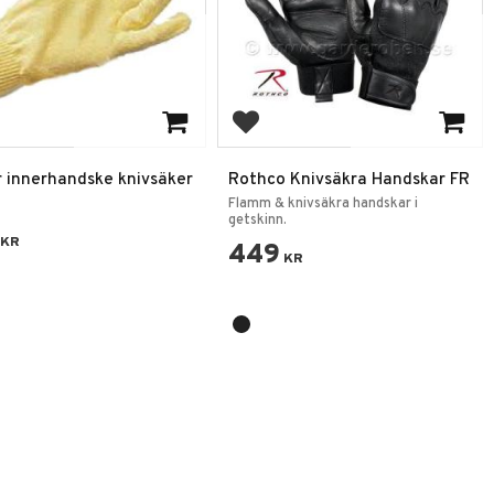
 till i favoriter
Lägg till i favoriter
r innerhandske knivsäker
Rothco Knivsäkra Handskar FR
Flamm & knivsäkra handskar i
getskinn.
KR
449
KR