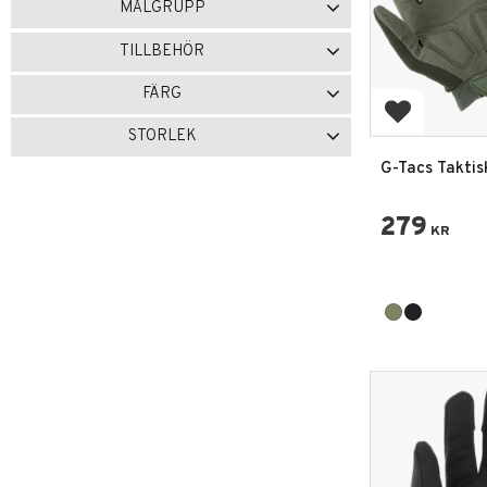
MÅLGRUPP
ROTHCO
1
Dam
1
Herr
2
TILLBEHÖR
Visa fler
POLIS & ORDNINGSVAKT
3
FÄRG
Lägg till i 
Svart
9
Olivgrön
1
STORLEK
S
8
M
9
L
9
XL
9
Visa fler
279
KR