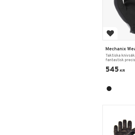
Lägg till i 
Mechanix Wea
Knivsäkra Ha
Taktiska knivsä
fantastisk precis
545
KR