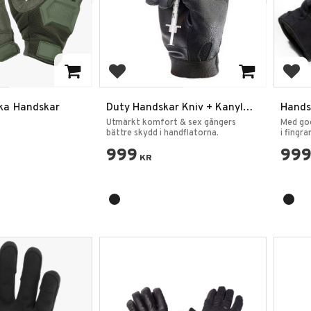
favoriter
Lägg till i favoriter
Lägg
G-Tacs Taktiska Handskar
Duty Handskar Kniv + Kanyl
Hands
säkra
kanyl
Utmärkt komfort & sex gångers
Med god
bättre skydd i handflatorna.
i fingra
999
99
KR