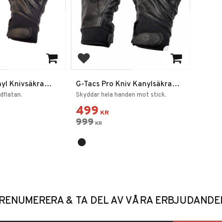
favoriter
Lägg till i favoriter
yl Knivsäkra
G-Tacs Pro Kniv Kanylsäkra
vskydd
Handskar Helskydd
dflatan.
Skyddar hela handen mot stick.
499
KR
999
KR
RENUMERERA & TA DEL AV VÅRA ERBJUDANDE