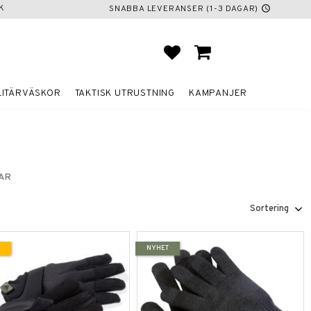
K
SNABBA LEVERANSER (1-3 DAGAR)
schedule
FAVORITER
KUNDVAGN
LITÄRVÄSKOR
TAKTISK UTRUSTNING
KAMPANJER
AR
Välj sortering
NYHET