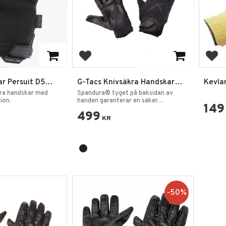
favoriter
Lägg till i favoriter
Lägg
r Persuit D5
G-Tacs Knivsäkra Handskar
Kevla
ndskar
Kevlar
kra handskar med
Spandura® tyget på baksidan av
ion.
handen garanterar en säker
149
passform.
499
KR
50
%