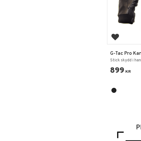
Lägg till i 
G-Tac Pro Kan
Handskar Hal
Stick skydd i han
899
KR
P