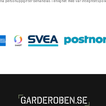
ina personuppgifter behandlas i enlighet med vår
integritetspoli