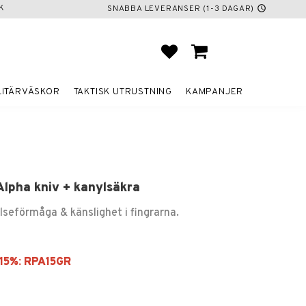
K
SNABBA LEVERANSER (1-3 DAGAR)
schedule
FAVORITER
KUNDVAGN
LITÄRVÄSKOR
TAKTISK UTRUSTNING
KAMPANJER
lpha kniv + kanylsäkra
lseförmåga & känslighet i fingrarna.