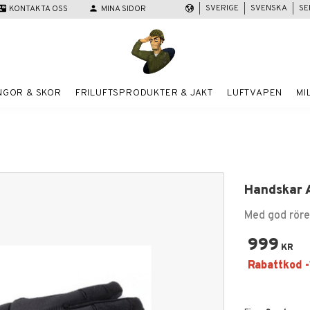
SVERIGE
SVENSKA
SE
act_mail
KONTAKTA OSS
person
MINA SIDOR
NGOR & SKOR
FRILUFTSPRODUKTER & JAKT
LUFTVAPEN
MI
Handskar A
Med god röre
999
KR