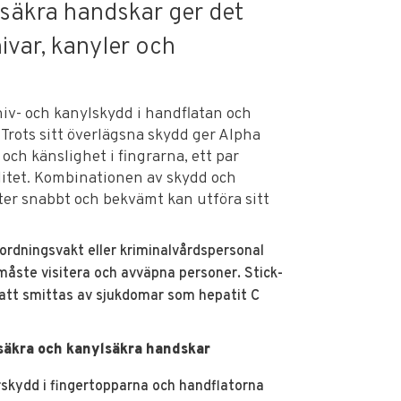
säkra handskar ger det
ivar, kanyler och
iv- och kanylskydd i handflatan och
Trots sitt överlägsna skydd ger Alpha
ch känslighet i fingrarna, ett par
litet. Kombinationen av skydd och
kter snabbt och bekvämt kan utföra sitt
 ordningsvakt eller kriminalvårdspersonal
åste visitera och avväpna personer. Stick-
 att smittas av sjukdomar som hepatit C
säkra och kanylsäkra handskar
ärskydd i fingertopparna och handflatorna