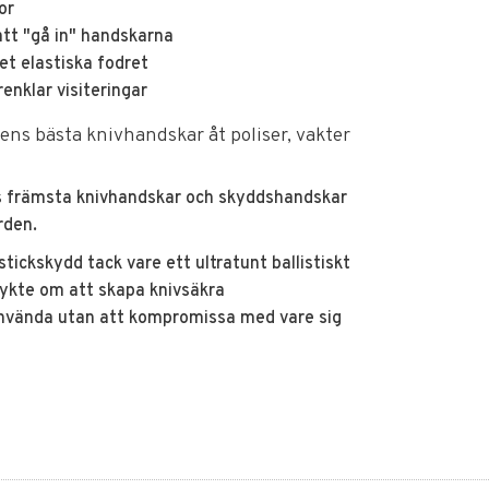
or
att "gå in" handskarna
t elastiska fodret
nklar visiteringar
ens bästa knivhandskar åt poliser, vakter
ns främsta knivhandskar och skyddshandskar
rden.
tickskydd tack vare ett ultratunt ballistiskt
 rykte om att skapa knivsäkra
nvända utan att kompromissa med vare sig