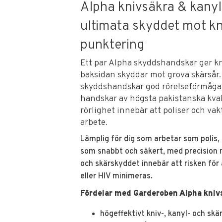
Alpha knivsäkra & kanyl
ultimata skyddet mot kn
punktering
Ett par Alpha skyddshandskar ger kn
baksidan skyddar mot grova skärsår. 
skyddshandskar god rörelseförmåga o
handskar av högsta pakistanska kva
rörlighet innebär att poliser och va
arbete.
Lämplig för dig som arbetar som polis,
som snabbt och säkert, med precision m
och skärskyddet innebär att risken för
eller HIV minimeras.
Fördelar med Garderoben Alpha kniv
högeffektivt kniv-, kanyl- och sk