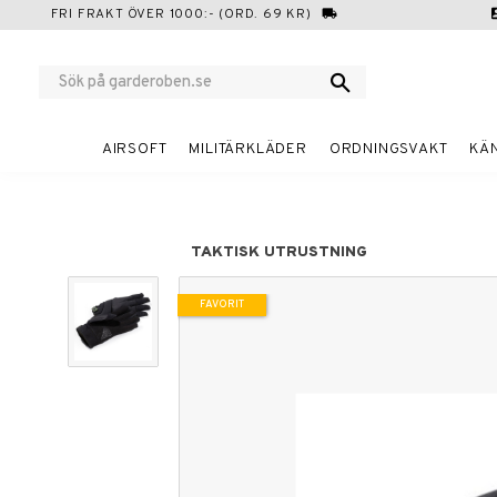
FRI FRAKT ÖVER 1000:- (ORD. 69 KR)
local_shipping
cont
AIRSOFT
MILITÄRKLÄDER
ORDNINGSVAKT
KÄ
TAKTISK UTRUSTNING
FAVORIT