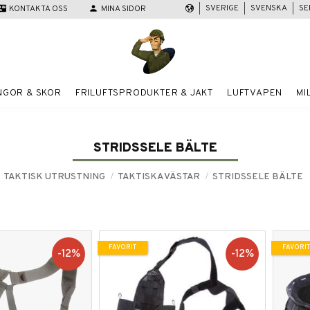
SVERIGE
SVENSKA
SE
act_mail
KONTAKTA OSS
person
MINA SIDOR
NGOR & SKOR
FRILUFTSPRODUKTER & JAKT
LUFTVAPEN
MI
STRIDSSELE BÄLTE
TAKTISK UTRUSTNING
TAKTISKA VÄSTAR
STRIDSSELE BÄLTE
FAVORIT
FAVORIT
12
%
12
%