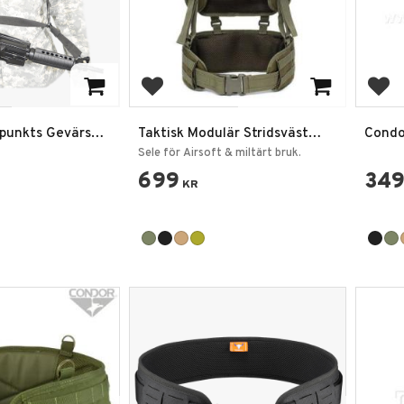
favoriter
Lägg till i favoriter
Lägg
-punkts Gevärs
Taktisk Modulär Stridsväst
Condo
Bälte Sele
Sele för Airsoft & miltärt bruk.
699
34
KR