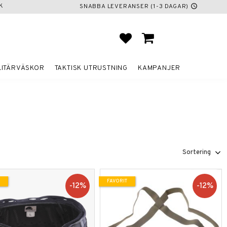
K
SNABBA LEVERANSER (1-3 DAGAR)
schedule
FAVORITER
KUNDVAGN
LITÄRVÄSKOR
TAKTISK UTRUSTNING
KAMPANJER
Välj sortering
FAVORIT
12
%
12
%