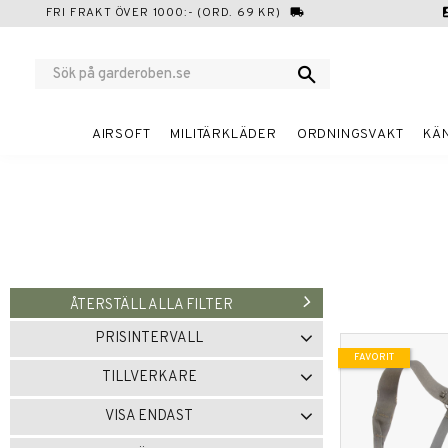
FRI FRAKT ÖVER 1000:- (ORD. 69 KR)
local_shipping
cont
AIRSOFT
MILITÄRKLÄDER
ORDNINGSVAKT
KÄ
ÅTERSTÄLL ALLA FILTER
PRISINTERVALL
FAVORIT
179
1 865
TILLVERKARE
BRANDIT
2
CONDOR
3
VISA ENDAST
FLYFIT
1
MIL-TEC
1
Finns i lager
11