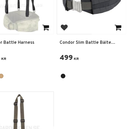
 till i favoriter
Lägg till i favoriter
r Battle Harness
Condor Slim Battle Bälte
Svart
9
499
KR
KR