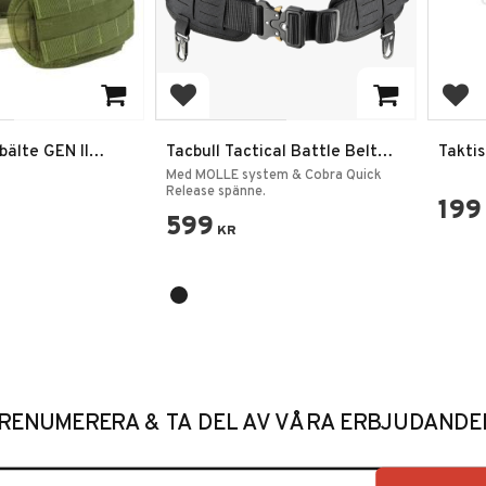
favoriter
Lägg till i favoriter
Lägg
bälte GEN II
Tacbull Tactical Battle Belt
Takti
MOLLE Snake Buckle
Gevär
Med MOLLE system & Cobra Quick
Release spänne.
199
599
KR
RENUMERERA & TA DEL AV VÅRA ERBJUDANDE