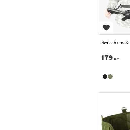
Lägg till i 
Swiss Arms 3
Sele
179
KR