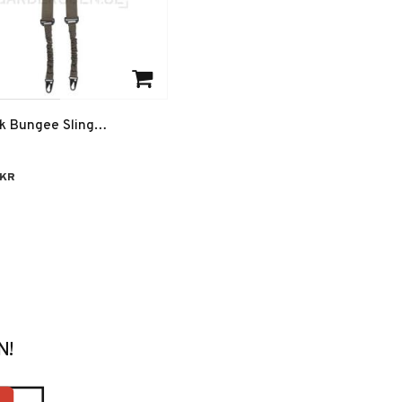
 till i favoriter
sk Bungee Sling
srem 2-point Olivgrön
KR
N!