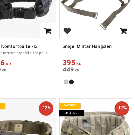
 till i favoriter
Lägg till i favoriter
l Komfortbälte -13
Snigel Militär Hängslen
t utrustningsbälte för polis.
66
395
KR
KR
0
449
KR
KR
FAVORIT
12
%
12
%
UTGÅENDE