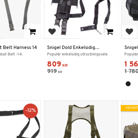
favoriter
Lägg till i favoriter
Lägg
 Belt Harness 14
Snigel Dold Enkelsidig
Snige
Utrustningsele 11
bat Belt -14.
Populär enkelsidig utrustningssele.
Populär
809
1 5
KR
919
1 78
KR
FAVORIT
12
%