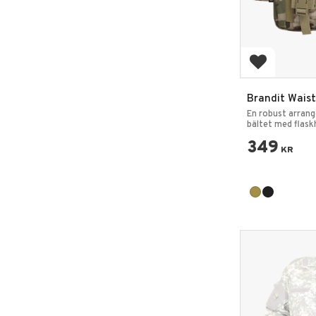
Lägg till i 
Brandit Waist
Bälte Flaskhå
En robust arrang
bältet med flaskh
349
KR