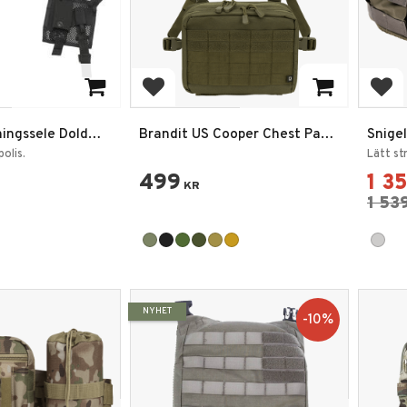
favoriter
Lägg till i favoriter
Lägg
ningssele Dold
Brandit US Cooper Chest Pack
Snige
Operator
Belt 1
polis.
Lätt s
499
1 3
KR
1 53
NYHET
10
%