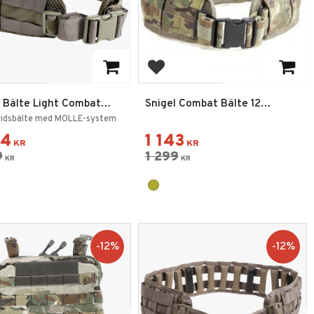
 till i favoriter
Lägg till i favoriter
l Bälte Light Combat
Snigel Combat Bälte 12
.0
Multicam
tridsbälte med MOLLE-system
54
1 143
KR
KR
9
1 299
KR
KR
12
%
12
%