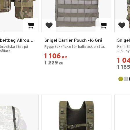
favoriter
Lägg till i favoriter
Lägg
beltbag Allround
Snigel Carrier Pouch -16 Grå
Snigel
llare Pouch
12
örsväska fäst på
Ryggsäck/ficka för ballistisk platta.
Kan håll
ållare.
2,5L hy
1 106
KR
1 0
1 229
KR
1 18