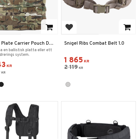
 till i favoriter
Lägg till i favoriter
 Plate Carrier Pouch DF-
Snigel Ribs Combat Belt 1.0
a en ballistisk platta eller ett
drerings system.
1 865
KR
43
KR
2 119
KR
5
KR