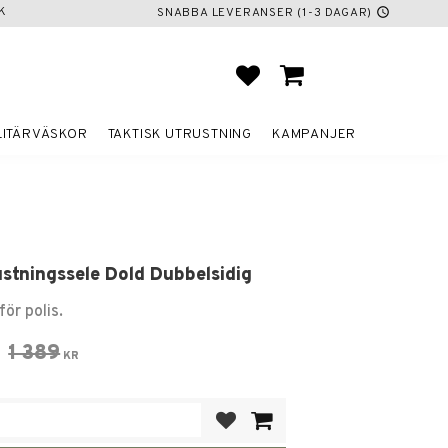
K
SNABBA LEVERANSER (1-3 DAGAR)
schedule
FAVORITER
KUNDVAGN
LITÄRVÄSKOR
TAKTISK UTRUSTNING
KAMPANJER
ustningssele Dold Dubbelsidig
för polis.
 pris:
Ordinarie pris:
1 389
KR
Lägg till i favoriter