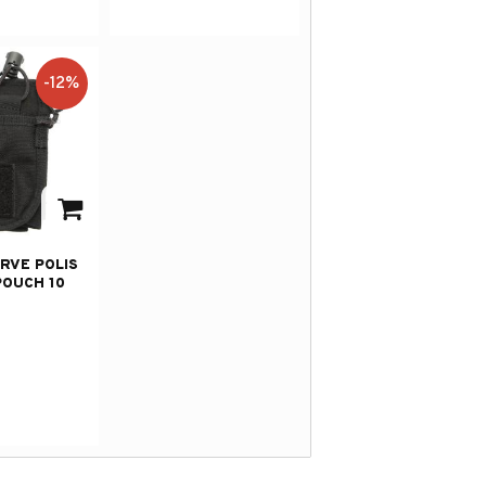
12
%
 i favoriter
IRVE POLIS
POUCH 10