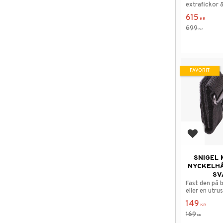
extrafickor &
615
KR
699
KR
FAVORIT
Lägg till
SNIGEL
NYCKELHÅ
SV
Fäst den på 
eller en utru
149
KR
169
KR