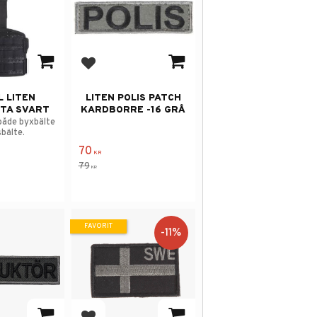
 i favoriter
Lägg till i favoriter
L LITEN
LITEN POLIS PATCH
TA SVART
KARDBORRE -16 GRÅ
både byxbälte
sbälte.
70
KR
79
KR
FAVORIT
11
%