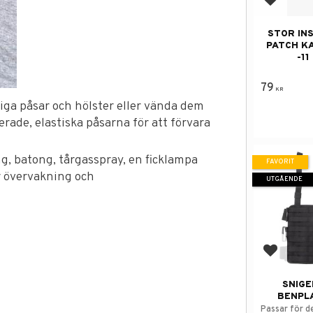
Lägg till
STOR IN
PATCH K
-11
79
KR
liga påsar och hölster eller vända dem
rade, elastiska påsarna för att förvara
, batong, tårgasspray, en ficklampa
FAVORIT
r övervakning och
UTGÅENDE
Lägg till
SNIGE
BENPLA
Passar för de