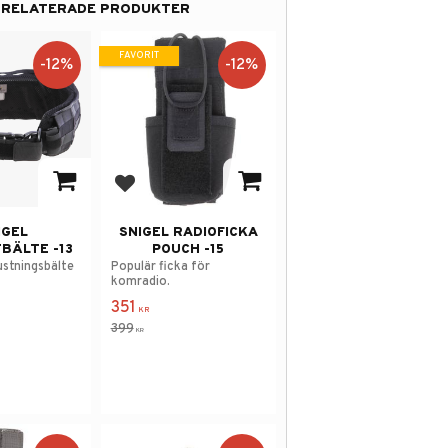
RELATERADE PRODUKTER
FAVORIT
12
%
12
%
 i favoriter
Lägg till i favoriter
IGEL
SNIGEL RADIOFICKA
BÄLTE -13
POUCH -15
ustningsbälte
Populär ficka för
komradio.
351
KR
399
KR