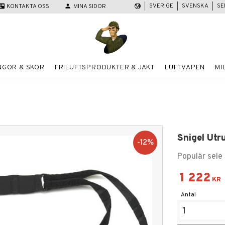
SVERIGE
SVENSKA
SE
act_mail
KONTAKTA OSS
person
MINA SIDOR
NGOR & SKOR
FRILUFTSPRODUKTER & JAKT
LUFTVAPEN
MI
Snigel Utr
12
%
Populär sele 
Nedsatt
1 222
KR
Antal