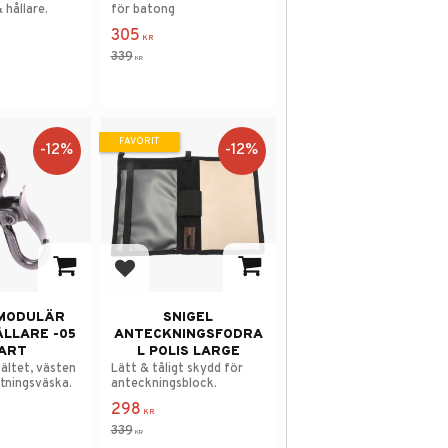
 hållare.
för batong
305
KR
339
KR
FAVORIT
12
%
12
%
 i favoriter
Lägg till i favoriter
 MODULÄR
SNIGEL
LLARE -05
ANTECKNINGSFODRA
ART
L POLIS LARGE
bältet, västen
Lätt & tåligt skydd för
stningsväska.
anteckningsblock.
298
KR
339
KR