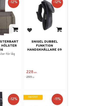
12
%
12
%
 i favoriter
Lägg till i favoriter
USTERBART
SNIGEL DUBBEL
 HÖLSTER
FUNKTION
16
HANDSKHÅLLARE 09
ter för låg
228
KR
259
KR
FAVORIT
12
%
11
%