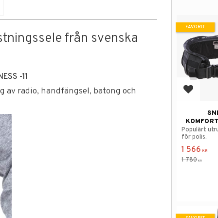
FAVORIT
stningssele från svenska
ESS -11
ng av radio, handfängsel, batong och
Lägg till
SN
KOMFORT
Populärt utr
för polis.
1 566
KR
1 780
KR