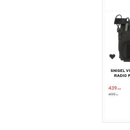
Lägg till
SNIGEL V
RADIO 
439
KR
499
KR