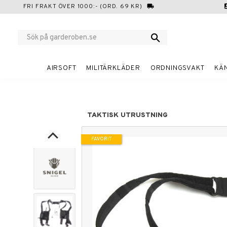
FRI FRAKT ÖVER 1000:- (ORD. 69 KR)
local_shipping
cont
AIRSOFT
MILITÄRKLÄDER
ORDNINGSVAKT
KÄ
TAKTISK UTRUSTNING
FAVORIT