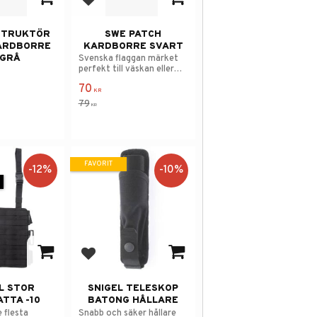
 i favoriter
Lägg till i favoriter
STRUKTÖR
SWE PATCH
ARDBORRE
KARDBORRE SVART
 GRÅ
Svenska flaggan märket
perfekt till väskan eller
västen.
70
KR
79
KR
FAVORIT
12
%
10
%
 i favoriter
Lägg till i favoriter
L STOR
SNIGEL TELESKOP
TTA -10
BATONG HÅLLARE
 flesta
Snabb och säker hållare