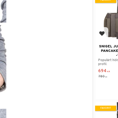
FAVORIT
Lägg till
SNIGEL J
PANCAKE
-
Populärt höls
profil.
694
KR
789
KR
FAVORIT