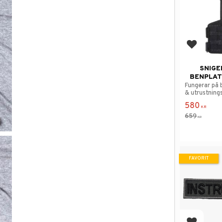
Lägg till
SNIGE
BENPLAT
Fungerar på 
& utrustning
580
KR
659
KR
FAVORIT