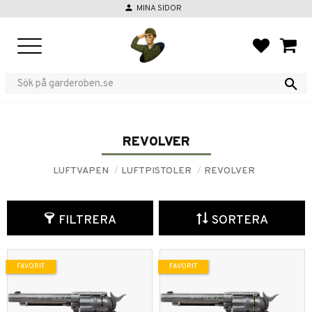
person
MINA SIDOR
Meny
FAVORIT
KUND
REVOLVER
LUFTVAPEN
LUFTPISTOLER
REVOLVER
FILTRERA
SORTERA
FAVORIT
FAVORIT