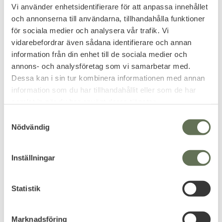
1 295
449
KR
KR
Vi använder enhetsidentifierare för att anpassa innehållet
och annonserna till användarna, tillhandahålla funktioner
för sociala medier och analysera vår trafik. Vi
vidarebefordrar även sådana identifierare och annan
information från din enhet till de sociala medier och
annons- och analysföretag som vi samarbetar med.
Dessa kan i sin tur kombinera informationen med annan
information som du har tillhandahållit eller som de har
samlat in när du har använt deras tjänster.
S
Nödvändig
a
m
Lägg till i favoriter
t
Inställningar
Colt Python 6" Luftpistol
y
CO2 4,5mm Svart
c
1 795
k
Statistik
KR
e
s
Marknadsföring