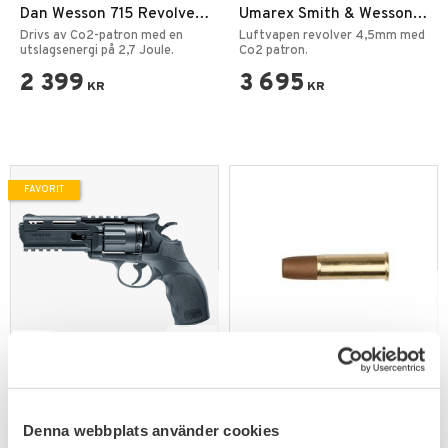
Dan Wesson 715 Revolver
Umarex Smith & Wesson
4,5mm Diabolo Silver
M29 6,5" CO2 4,5mm BB
Drivs av Co2-patron med en
Luftvapen revolver 4,5mm med
utslagsenergi på 2,7 Joule.
Co2 patron.
2 399
3 695
KR
KR
FAVORIT
Lägg till i favoriter
Lägg till i favoriter
Umarex UX Tornado
ASG Dan Wesson 4,5mm
Revolver Luftvapen CO2
Cartridge 25-Pack
Fräck CO₂ revolver på 2,5 Joule.
Denna webbplats använder cookies
4,5mm Picatinny