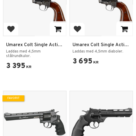
Lägg till i favoriter
Lägg till i favoriter
Umarex Colt Single Action
Umarex Colt Single Action
Army 45 Peacemaker
Army 45 Peacemaker
Laddas med 4,5mm
Laddas med 4,5mm diaboler.
Antique 4,5mm BB
stålrundkulor.
Antique 4,5mm Diabolo
3 695
KR
3 395
KR
FAVORIT