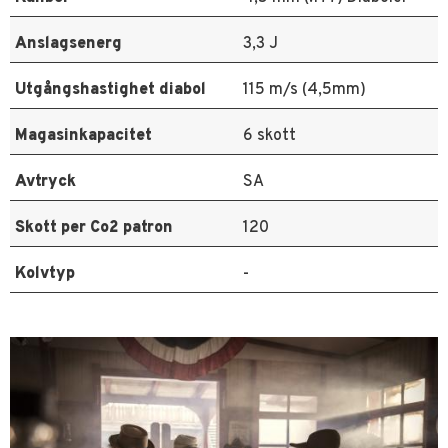
Anslagsenerg
3,3 J
Utgångshastighet diabol
115 m/s (4,5mm)
Magasinkapacitet
6 skott
Avtryck
SA
Skott per Co2 patron
120
Kolvtyp
-