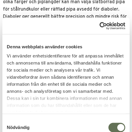
olika färger och piplängder kan man välja slätborrad pipa
för stålrundkulor eller räfflad pipa avsedd för diaboler.
Diaboler ger generellt bättre precision och mindre risk för
rikoschetter. Längre piplängd ger högre utgångshastighet.
Modellerna tilltalar både hobbyskyttar och samlare. Colt
SAA är verkligen slående lik originalet med Single Action-
Denna webbplats använder cookies
mekanism och en konstruktion nästan helt i metall.
Vi använder enhetsidentifierare för att anpassa innehållet
Ammunitionen laddas i sex realistiska patroner som
och annonserna till användarna, tillhandahålla funktioner
matas in i trumman bakom en lucka som fälls ut åt sidan.
för sociala medier och analysera vår trafik. Vi
Kolsyrepatronen som driver kulorna sitter diskret dolt i
vidarebefordrar även sådana identifierare och annan
greppet och det inbyggda verktyget gör bytet smidigt.
information från din enhet till de sociala medier och
Umarex Luftvapen
annons- och analysföretag som vi samarbetar med.
Kvalitet och Tradition
Dessa kan i sin tur kombinera informationen med annan
information som du har tillhandahållit eller som de har
Umarex är marknadsledande på luftvapen och har
samlat in när du har använt deras tjänster.
tillverkning både i Asien och i Tyskland. Viktiga faktorer till
framgången är ett noggrant urval av produkter, höga
S
Nödvändig
kvalitetskrav och eftermarknadsservice och reservdelar
a