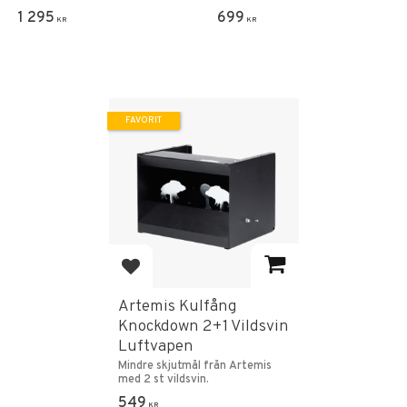
1 295
699
KR
KR
FAVORIT
Lägg till i favoriter
Artemis Kulfång
Knockdown 2+1 Vildsvin
Luftvapen
Mindre skjutmål från Artemis
med 2 st vildsvin.
549
KR