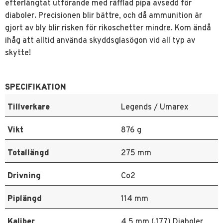
efterlängtat utförande med räfflad pipa avsedd för
diaboler. Precisionen blir bättre, och då ammunition är
gjort av bly blir risken för rikoschetter mindre. Kom ändå
ihåg att alltid använda skyddsglasögon vid all typ av
skytte!
SPECIFIKATION
Tillverkare
Legends / Umarex
Vikt
876 g
Totallängd
275 mm
Drivning
Co2
Piplängd
114 mm
Kaliber
4,5 mm (.177) Diaboler