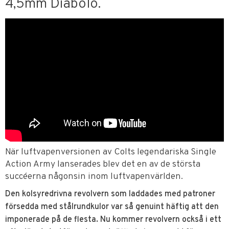
4,5mm Diabolo.
När luftvapenversionen av Colts legendariska Single
Action Army lanserades blev det en av de största
succéerna någonsin inom luftvapenvärlden.
Den kolsyredrivna revolvern som laddades med patroner
försedda med stålrundkulor var så genuint häftig att den
imponerade på de flesta. Nu kommer revolvern också i ett