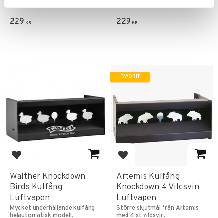
ammunition.
229
229
KR
KR
FAVORIT
Lägg till i favoriter
Lägg till i favoriter
Walther Knockdown
Artemis Kulfång
Birds Kulfång
Knockdown 4 Vildsvin
Luftvapen
Luftvapen
Mycket underhållande kulfång
Större skjutmål från Artemis
helautomatisk modell.
med 4 st vildsvin.