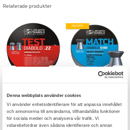
Relaterade produkter
FAVORIT
Lägg till i favoriter
Lägg till i favoriter
JSB Exact Test 7 X 30st
JSB Blue Match Diabolo
0.22
S100 Luftgevär Ammo
Denna webbplats använder cookies
4,5mm
7 varianter av 5,5 mm
ammunition.
Vi använder enhetsidentifierare för att anpassa innehållet
och annonserna till användarna, tillhandahålla funktioner
225
229
KR
KR
för sociala medier och analysera vår trafik. Vi
vidarebefordrar även sådana identifierare och annan