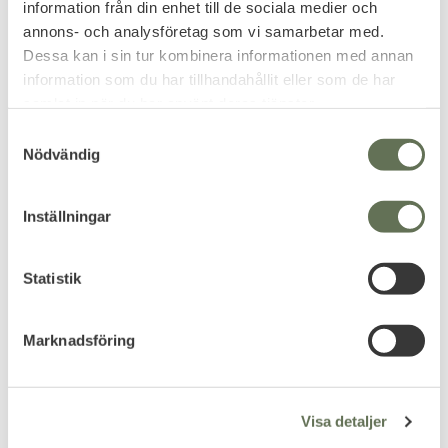
information från din enhet till de sociala medier och
annons- och analysföretag som vi samarbetar med.
Dessa kan i sin tur kombinera informationen med annan
information som du har tillhandahållit eller som de har
samlat in när du har använt deras tjänster.
S
Nödvändig
a
m
t
Inställningar
Lägg till i favoriter
Lägg till i favoriter
y
JSB Exact King
JSB Exact King Diabolo
c
Luftgevär Ammo
6,35mm
k
Statistik
6,35mm 150-pack
Rundnos diabol luftgevär
e
6,35mm.
Rundnos diabol luftgevär
s
6,35mm.
Marknadsföring
v
149
149
KR
KR
a
l
Visa detaljer