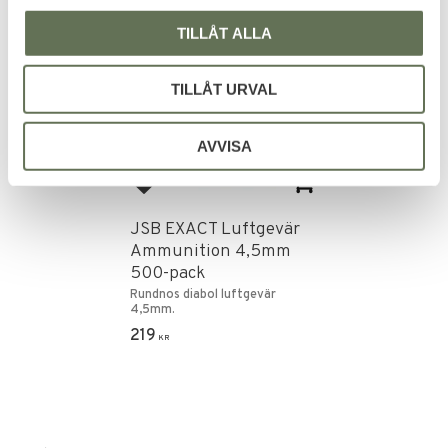
FAVORIT
TILLÅT ALLA
TILLÅT URVAL
AVVISA
Lägg till i favoriter
JSB EXACT Luftgevär
Ammunition 4,5mm
500-pack
Rundnos diabol luftgevär
4,5mm.
219
KR