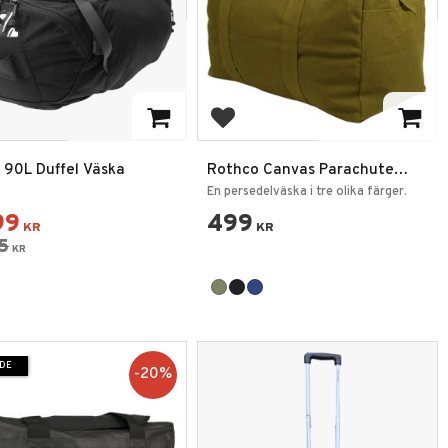
 till i favoriter
Lägg till i favoriter
l 90L Duffel Väska
Rothco Canvas Parachute
Cargobag Large
En persedelväska i tre olika färger.
99
499
KR
KR
5
KR
DE
20
%