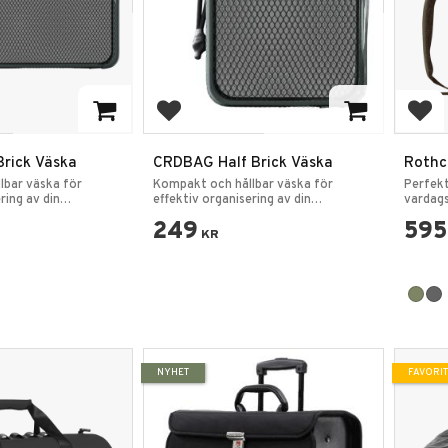
favoriter
Lägg till i favoriter
Lägg
Brick Väska
CRDBAG Half Brick Väska
Rothco
Canva
lbar väska för
Kompakt och hållbar väska för
Perfekt
ring av din
effektiv organisering av din
vardags
utrustning.
249
595
KR
NYHET
FAVORIT