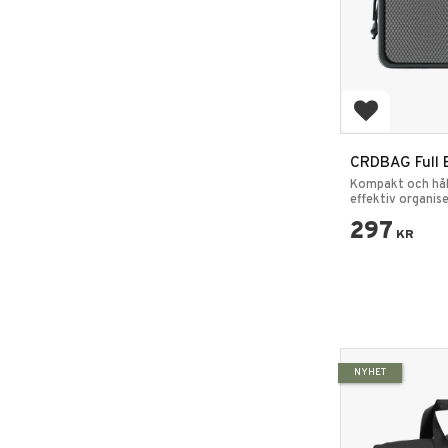
Lägg till i 
CRDBAG Full 
Kompakt och hål
effektiv organise
utrustning.
297
KR
NYHET