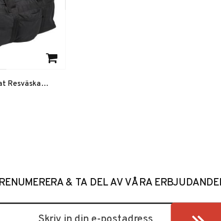
favoriter
at Resväska
d hjul 118L Svart
RENUMERERA & TA DEL AV VÅRA ERBJUDANDE