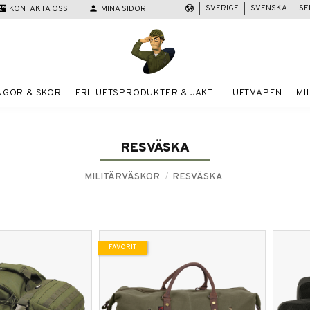
SVERIGE
SVENSKA
SE
act_mail
KONTAKTA OSS
person
MINA SIDOR
NGOR & SKOR
FRILUFTSPRODUKTER & JAKT
LUFTVAPEN
MI
RESVÄSKA
MILITÄRVÄSKOR
RESVÄSKA
FAVORIT