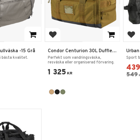
favoriter
Lägg till i favoriter
Lägg
ullväska -15 Grå
Condor Centurion 30L Duffle
Urban 
Bag Ryggsäck
i bästa kvalitet.
Perfekt som vandringsväska,
Sport t
resväska eller organiserad förvaring.
43
1 325
KR
549