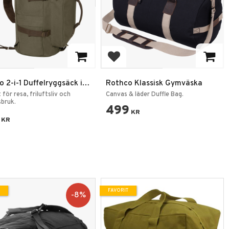
 till i favoriter
Lägg till i favoriter
 2-i-1 Duffelryggsäck i
Rothco Klassisk Gymväska
s – 30L, 19 tum
 för resa, friluftsliv och
Canvas & läder Duffle Bag.
bruk.
499
KR
KR
FAVORIT
8
%