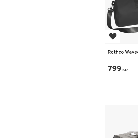
Lägg till i 
Rothco Wave
Duffelväska -
799
KR