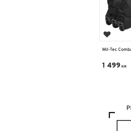
Lägg till i 
Mil-Tec Comb
Duffel Bag me
1 499
KR
P