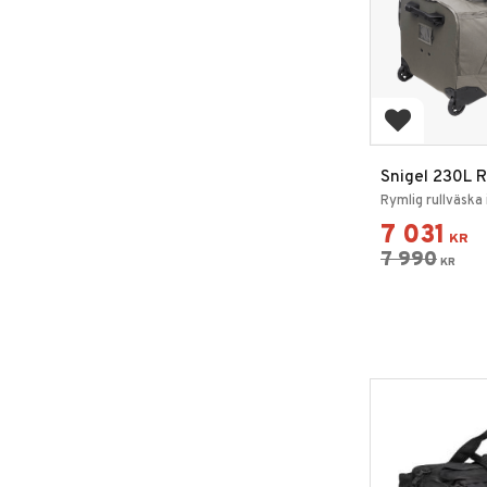
Lägg till i 
Snigel 230L R
Rymlig rullväska 
7 031
KR
7 990
KR