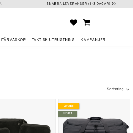
K
SNABBA LEVERANSER (1-3 DAGAR)
schedule
FAVORITER
KUNDVAGN
LITÄRVÄSKOR
TAKTISK UTRUSTNING
KAMPANJER
Välj sortering
FAVORIT
NYHET