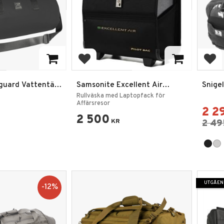
favoriter
Lägg till i favoriter
Lägg
guard Vattentät
Samsonite Excellent Air
Snige
 20L
Pilotväska
Rullväska med Laptopfack för
Affärsresor
2 2
2 500
KR
2 49
UTGÅEN
12
%