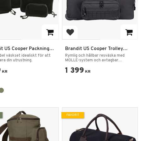
 till i favoriter
Lägg till i favoriter
it US Cooper Packnings
Brandit US Cooper Trolley
r
Large Resväska Svart
ibel väskset idealiskt för att
Rymlig och hållbar resväska med
era din utrustning.
MOLLE-system och avtagbar
frontficka.
9
1 399
KR
KR
FAVORIT