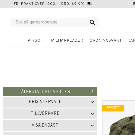
FRI FRAKT ÖVER 1000:- (ORD. 69 KR)
local_shipping
cont
AIRSOFT
MILITÄRKLÄDER
ORDNINGSVAKT
KÄ
ÅTERSTÄLL ALLA FILTER
PRISINTERVALL
FAVORIT
249
7 031
TILLVERKARE
BRANDIT
2
CONDOR
1
VISA ENDAST
CRDBAG
2
MFH
1
Finns i lager
13