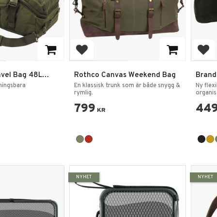
favoriter
Lägg till i favoriter
Lägg
avel Bag 48L
Rothco Canvas Weekend Bag
Brand
Väsko
ningsbara
En klassisk trunk som är både snygg &
Ny flex
rymlig.
organis
799
44
KR
NYHET
NYHET