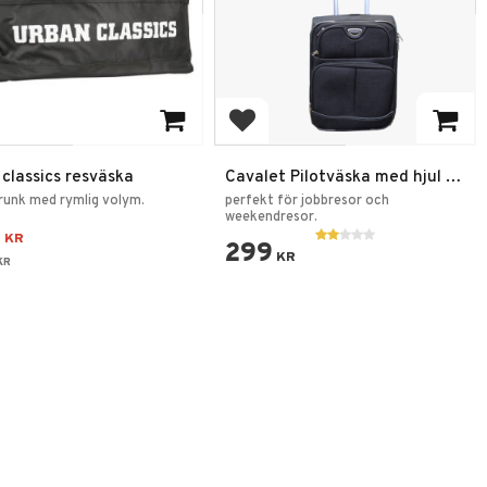
 till i favoriter
Lägg till i favoriter
classics resväska
Cavalet Pilotväska med hjul –
Kabinväska Använt
runk med rymlig volym.
perfekt för jobbresor och
weekendresor.
9
KR
299
KR
KR