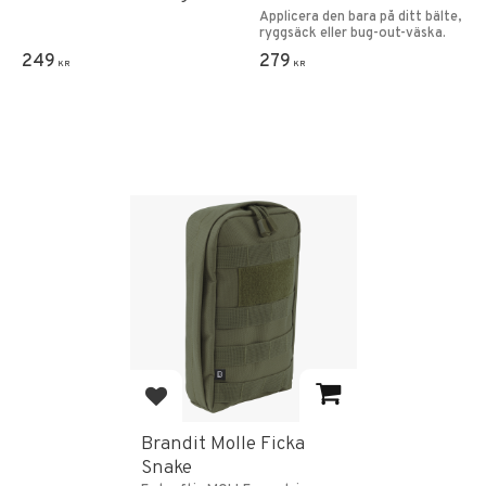
Applicera den bara på ditt bälte,
ryggsäck eller bug-out-väska.
249
279
KR
KR
Lägg till i favoriter
Brandit Molle Ficka
Snake