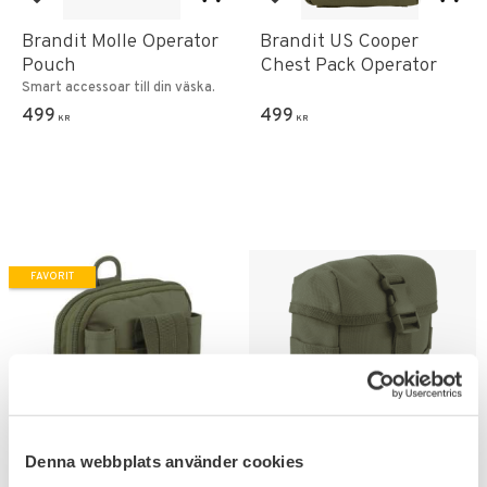
Lägg till i favoriter
Lägg till i favoriter
Brandit Molle Operator
Brandit US Cooper
Pouch
Chest Pack Operator
Smart accessoar till din väska.
499
499
KR
KR
FAVORIT
Denna webbplats använder cookies
Lägg till i favoriter
Lägg till i favoriter