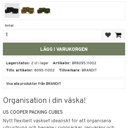
Antal
Lägg till i fa
Lagerstatus
2 st i lager
Artikelnr
BR8095.11002
Tillv. artikelnr
8095-11002
Tillverkare
BRANDIT
Visa alla produkter från BRANDIT
Organisation i din väska!
US COOPER PACKING CUBES
Nytt flexibelt väskset idealiskt för att organisera
utrustning och bagage i ryggsäckar, resväskor och