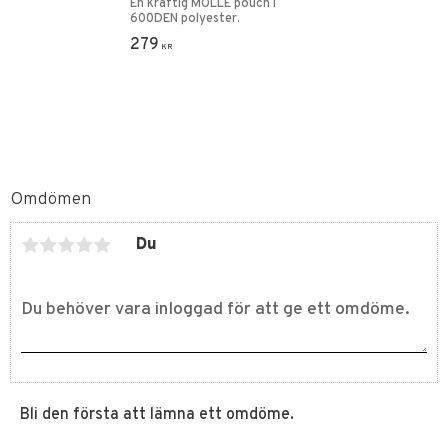
En kraftig MOLLE pouch i
600DEN polyester.
279
KR
Omdömen
Du
Bli den första att lämna ett omdöme.