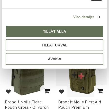
Pouch MOLLE
Compact Pouch
a
Perfekt till fritidsaktiviteter.
l
299
189
Visa detaljer
KR
KR
TILLÅT ALLA
TILLÅT URVAL
AVVISA
Lägg till i favoriter
Lägg till i favoriter
Brandit Molle Ficka
Brandit Molle First Aid
Pouch Cross - Olivgrön
Pouch Premium