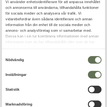
Vi använder enhetsidentifierare för att anpassa innehållet
Brandit Pouch MOLLE
Brandit MOLLE Pouch
Ficka Functional
Fire
och annonserna till användarna, tillhandahålla funktioner
Snabbspärr kan användas med
Populär tillbehörsficka med
för sociala medier och analysera vår trafik. Vi
vanliga bälten.
överlappande lock.
vidarebefordrar även sådana identifierare och annan
199
319
KR
KR
information från din enhet till de sociala medier och
annons- och analysföretag som vi samarbetar med.
Dessa kan i sin tur kombinera informationen med annan
information som du har tillhandahållit eller som de har
samlat in när du har använt deras tjänster.
S
FAVORIT
Nödvändig
a
m
t
Inställningar
y
c
k
Statistik
e
Lägg till i favoriter
Lägg till i favoriter
s
Marknadsföring
Brandit Flaskhållare II
Brandit Molle Ficka
v