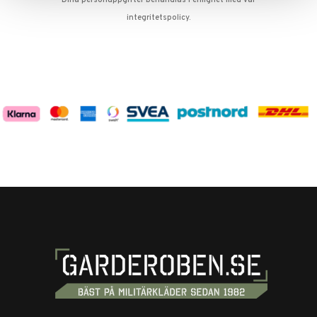
integritetspolicy
.