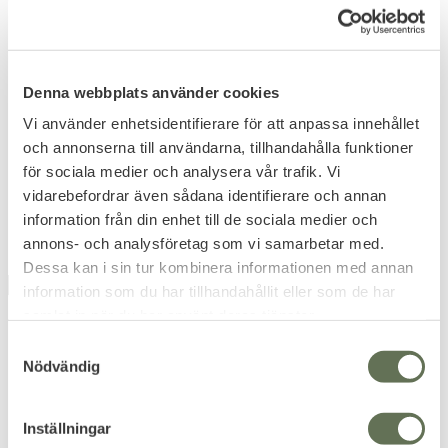
Lägg till i favoriter
Lägg till i favoriter
Robust OV Långärmad
Gulins OV Piké Herr
Denna webbplats använder cookies
Piké Tröja Ordningsvakt
Ordningsvakt
​En skön bomulls piké med bra
Kort ärm med krage samt
passform.
dubbla lager vävt tyg över axlar.
Vi använder enhetsidentifierare för att anpassa innehållet
699
849
och annonserna till användarna, tillhandahålla funktioner
KR
KR
för sociala medier och analysera vår trafik. Vi
vidarebefordrar även sådana identifierare och annan
information från din enhet till de sociala medier och
annons- och analysföretag som vi samarbetar med.
Dessa kan i sin tur kombinera informationen med annan
UTGÅENDE
information som du har tillhandahållit eller som de har
samlat in när du har använt deras tjänster.
S
Nödvändig
a
m
t
Inställningar
y