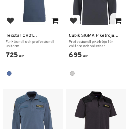
Lägg till i favoriter
Lägg till i favoriter
Texstar OK01
Cubik SIGMA Pikétröja
Ordningsvaktspiké
Långärm – Väktare
Funktionell och professionell
Professionell pikétröja för
uniform.
Grå/Svart
väktare och säkerhet
725
695
KR
KR