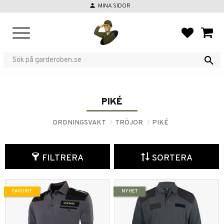
person
MINA SIDOR
Meny
FAVORIT
KUND
PIKÉ
ORDNINGSVAKT
TRÖJOR
PIKÉ
FILTRERA
SORTERA
FAVORIT
NYHET