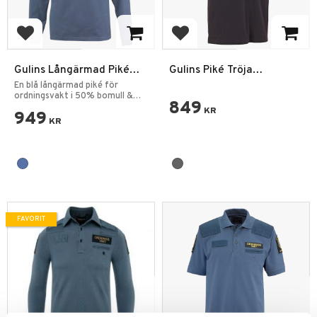
Lägg till i favoriter
Lägg till i favoriter
Gulins Långärmad Piké
Gulins Piké Tröja
Ordningsvakt
Hundförare Mörkgrå
En blå långärmad piké för
ordningsvakt i 50% bomull &
849
50% polyester.
KR
949
KR
FAVORIT