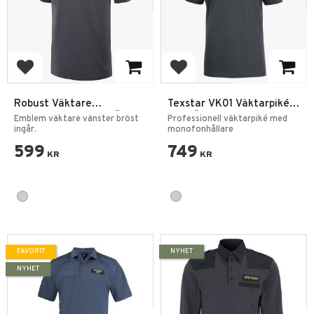
Lägg till i favoriter
Lägg till i favoriter
Robust Väktare
Texstar VK01 Väktarpiké
Hundförarpiké Kort Ärm
Kort Ärm
Emblem väktare vänster bröst
Professionell väktarpiké med
ingår.
monofonhållare
599
749
KR
KR
FAVORIT
NYHET
NYHET