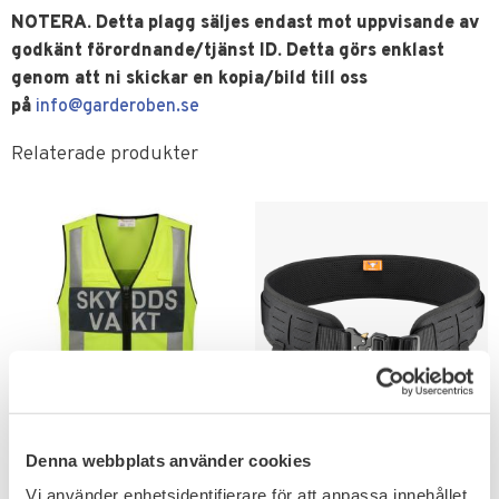
NOTERA. Detta plagg säljes endast mot uppvisande av
godkänt förordnande/tjänst ID. Detta görs enklast
genom att ni skickar en kopia/bild till oss
på
info@garderoben.se
Relaterade produkter
Lägg till i favoriter
Lägg till i favoriter
Robust Skyddsvakt
Tacbull Tactical Battle
Denna webbplats använder cookies
Reflexväst
Belt MOLLE Snake
Vi använder enhetsidentifierare för att anpassa innehållet