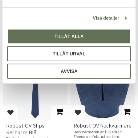
a
Emblem väktare vänster bröst
Varpsatin material 50% bomull
ingår.
& 50% polyester.
l
599
599
Visa detaljer
KR
KR
1 099
KR
TILLÅT ALLA
TILLÅT URVAL
AVVISA
Lägg till i favoriter
Lägg till i favoriter
Robust OV Slips
Robust OV Nackvärmare
Karborre Blå
Hals värmaren är tillverkad i
Fleece perfekt på vintern.