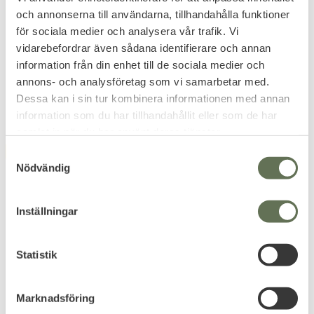
Buckle
och annonserna till användarna, tillhandahålla funktioner
Med MOLLE system & Cobra
Quick Release spänne.
för sociala medier och analysera vår trafik. Vi
499
599
vidarebefordrar även sådana identifierare och annan
KR
KR
information från din enhet till de sociala medier och
annons- och analysföretag som vi samarbetar med.
Dessa kan i sin tur kombinera informationen med annan
information som du har tillhandahållit eller som de har
samlat in när du har använt deras tjänster.
S
FAVORIT
FAVORIT
46
%
Nödvändig
a
m
t
Inställningar
y
c
k
Statistik
Lägg till i favoriter
Lägg till i favoriter
e
s
Robust Väktare
Robust Väktare
Marknadsföring
v
Hundförarpiké Kort Ärm
Hundförarbyxa