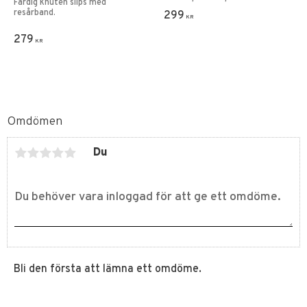
Färdig knuten slips med
resårband.
299
KR
279
KR
Omdömen
Du
Bli den första att lämna ett omdöme.