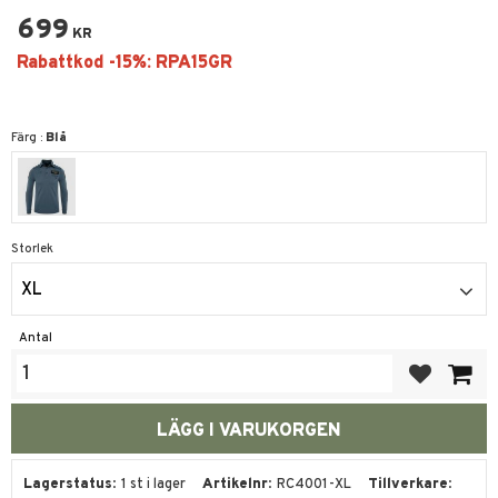
699
KR
Färg :
Blå
Storlek
XL
Antal
Lägg till i fa
Lagerstatus
1 st i lager
Artikelnr
RC4001-XL
Tillverkare