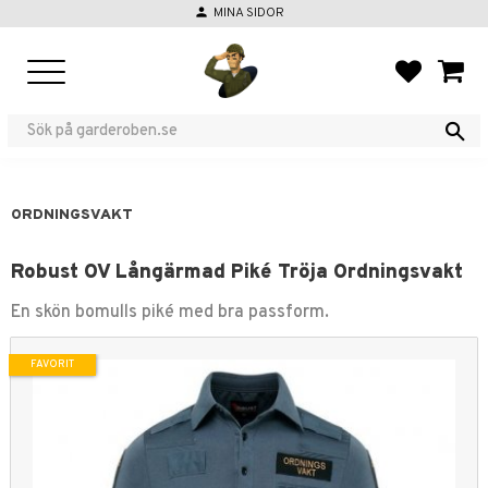
person
MINA SIDOR
Meny
FAVORIT
KUND
ORDNINGSVAKT
Robust OV Långärmad Piké Tröja Ordningsvakt
​En skön bomulls piké med bra passform.
FAVORIT