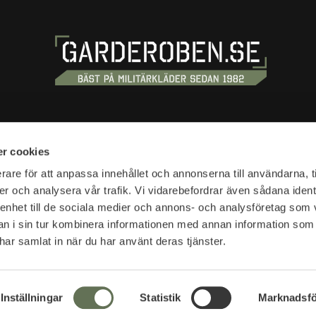
OSS
HANDLA
r cookies
tan 20
Köpvillkor
rare för att anpassa innehållet och annonserna till användarna, t
tockholm
er och analysera vår trafik. Vi vidarebefordrar även sådana ident
Kundtjänst
 enhet till de sociala medier och annons- och analysföretag som 
Frakt & leverans
r:
 i sin tur kombinera informationen med annan information som
Reklamation & retur
10-18
e har samlat in när du har använt deras tjänster.
Returfraktsedel
Presentkort
SVEA - Se din faktura
r:
Nyheter
Inställningar
Statistik
Marknadsfö
lser öppettider >