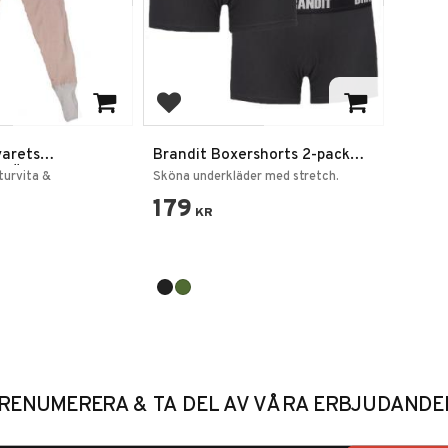
favoriter
Lägg till i favoriter
varets
Brandit Boxershorts 2-pack
r Överskott
Kalsonger
turvita &
Sköna underkläder med stretch.
179
KR
RENUMERERA & TA DEL AV VÅRA ERBJUDANDE