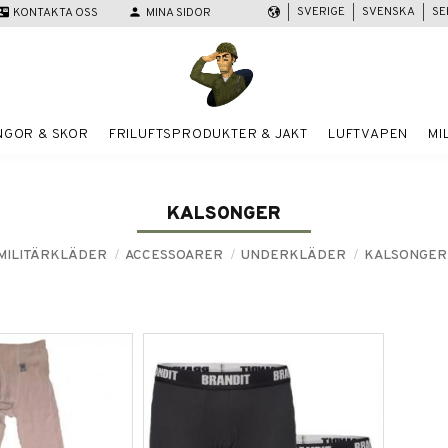
SVERIGE
SVENSKA
SE
act_mail
KONTAKTA OSS
person
MINA SIDOR
NGOR & SKOR
FRILUFTSPRODUKTER & JAKT
LUFTVAPEN
MI
KALSONGER
MILITÄRKLÄDER
ACCESSOARER
UNDERKLÄDER
KALSONGER