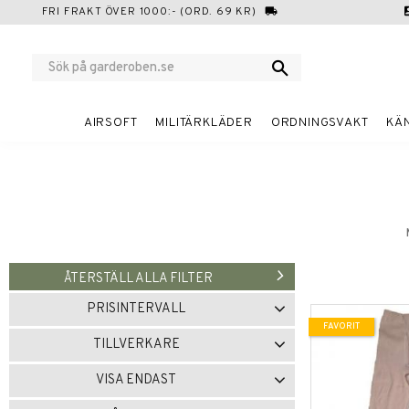
FRI FRAKT ÖVER 1000:- (ORD. 69 KR)
local_shipping
cont
AIRSOFT
MILITÄRKLÄDER
ORDNINGSVAKT
KÄ
ÅTERSTÄLL ALLA FILTER
PRISINTERVALL
FAVORIT
99
179
TILLVERKARE
SVENSKA FÖRSVARET
1
VISA ENDAST
Finns i lager
1