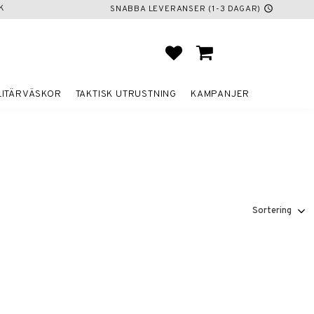
K
SNABBA LEVERANSER (1-3 DAGAR)
schedule
FAVORITER
KUNDVAGN
LITÄRVÄSKOR
TAKTISK UTRUSTNING
KAMPANJER
Välj sortering