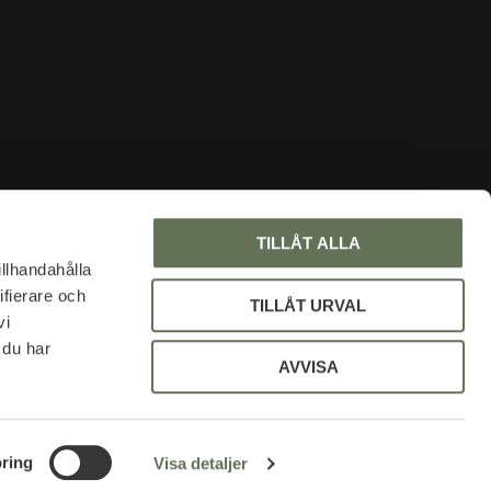
INFORMATION
TILLÅT ALLA
Om oss
illhandahålla
ifierare och
Faq
TILLÅT URVAL
vi
Blogg
 du har
Mina sidor
AVVISA
Policy och cookies
Uniformsrabatt
ring
Visa detaljer