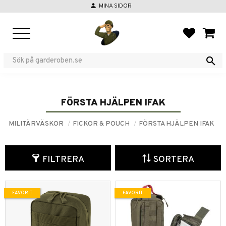
person
MINA SIDOR
Meny
FAVORIT
KUND
FÖRSTA HJÄLPEN IFAK
MILITÄRVÄSKOR
FICKOR & POUCH
FÖRSTA HJÄLPEN IFAK
FILTRERA
SORTERA
FAVORIT
FAVORIT