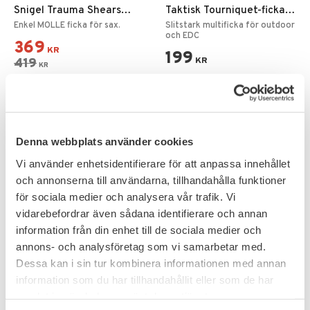
Snigel Trauma Shears
Taktisk Tourniquet-ficka
Holder 1.0 Grå
MOLLE – Svart
Enkel MOLLE ficka för sax.
Slitstark multificka för outdoor
och EDC
369
KR
199
419
KR
KR
FAVORIT
Denna webbplats använder cookies
Vi använder enhetsidentifierare för att anpassa innehållet
och annonserna till användarna, tillhandahålla funktioner
för sociala medier och analysera vår trafik. Vi
vidarebefordrar även sådana identifierare och annan
information från din enhet till de sociala medier och
annons- och analysföretag som vi samarbetar med.
Lägg till i favoriter
Lägg till i favoriter
Dessa kan i sin tur kombinera informationen med annan
Maxpedition Pouch FR-1
Mil-Tec LEINA Första
information som du har tillhandahållit eller som de har
Första hjälpen Ficka
hjälpen kit 25-delar
IFAK kit med 25 produkter.
samlat in när du har använt deras tjänster.
MOLLE Pouch Svart