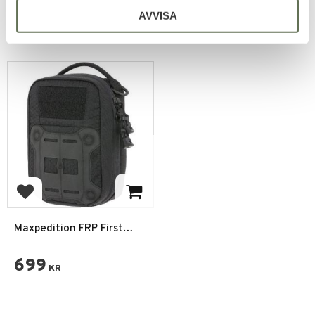
495
KR
AVVISA
+1
Lägg till i favoriter
Maxpedition FRP First
Response Pouch
699
KR