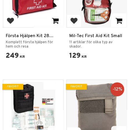
Lägg till i favoriter
Lägg till i favoriter
Första Hjälpen Kit 28
Mil-Tec First Aid Kit Small
Delar – Kompakt Nödkit
Komplett första hjälpen för
11 artiklar för olika typ av
hem och resa
skador.
249
129
KR
KR
FAVORIT
FAVORIT
12
%