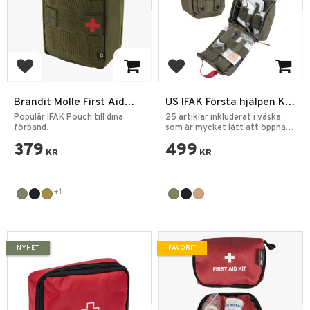
Lägg till i favoriter
Lägg till i favoriter
Brandit Molle First Aid
US IFAK Första hjälpen Kit
Pouch Large
25pcs Pouch Lasercut
Populär IFAK Pouch till dina
25 artiklar inkluderat i väska
förband.
som är mycket lätt att öppna
vid nödsituationer.
379
499
KR
KR
+1
NYHET
FAVORIT