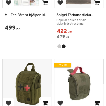
Lägg till i favoriter
Lägg till i favoriter
Mil-Tec Första hjälpen kit
Snigel Förbandsficka
43 delar + Väska
Medic Pouch 17
Populär pouch för din
sjukvårdsutrustning.
499
KR
422
KR
479
KR
FAVORIT
Lägg till i favoriter
Lägg till i favoriter