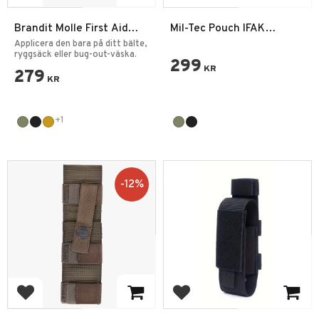
Brandit Molle First Aid
Mil-Tec Pouch IFAK
Pouch Premium
Lasercut
Applicera den bara på ditt bälte,
ryggsäck eller bug-out-väska.
299
KR
279
KR
+1
12
%
Lägg till i favoriter
Lägg till i favoriter