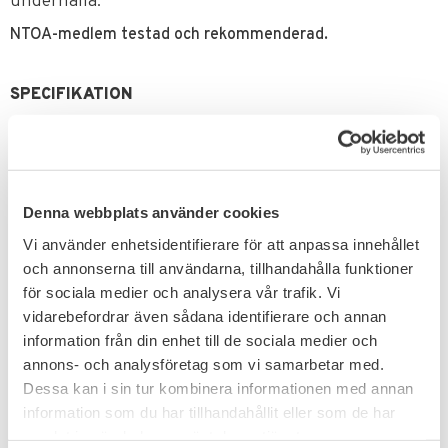
underhålla.
NTOA-medlem testad och rekommenderad.
SPECIFIKATION
Utvändig totalstorlek:15,2 x 6,4 x 22,9 cm
Invändig totalstorlek: 14,0 x 5,1 x 21,6 cm
Vikt: 272 g
Denna webbplats använder cookies
Omdömen
Vi använder enhetsidentifierare för att anpassa innehållet
och annonserna till användarna, tillhandahålla funktioner
Du
för sociala medier och analysera vår trafik. Vi
vidarebefordrar även sådana identifierare och annan
information från din enhet till de sociala medier och
annons- och analysföretag som vi samarbetar med.
Dessa kan i sin tur kombinera informationen med annan
information som du har tillhandahållit eller som de har
samlat in när du har använt deras tjänster.
Bli den första att lämna ett omdöme.