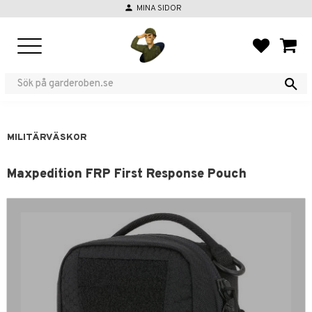
person
MINA SIDOR
Meny
FAVORIT
KUND
MILITÄRVÄSKOR
Maxpedition FRP First Response Pouch