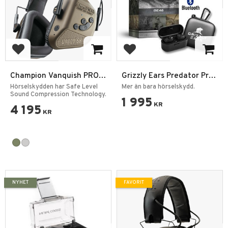
Lägg till i favoriter
Lägg till i favoriter
Champion Vanquish PRO
Grizzly Ears Predator Pro
Elite Bluetooth
Earbuds Hörselskydd
Hörselskydden har Safe Level
Mer än bara hörselskydd.
Hörselskydd
Sound Compression Technology.
1 995
KR
4 195
KR
NYHET
FAVORIT