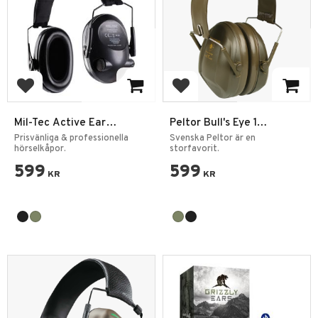
Lägg till i favoriter
Lägg till i favoriter
Mil-Tec Active Ear
Peltor Bull's Eye 1
Protection Hörselskydd
Hörselskydd
Prisvänliga & professionella
Svenska Peltor är en
hörselkåpor.
storfavorit.
599
599
KR
KR