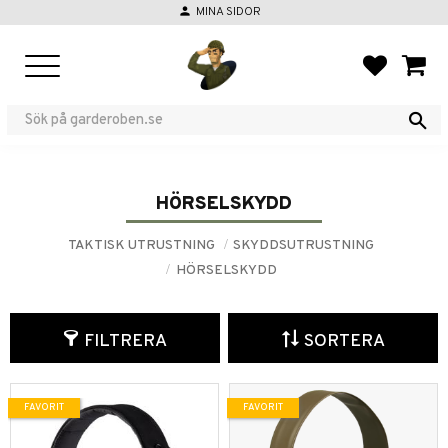
person
MINA SIDOR
Meny
FAVORIT
KUND
HÖRSELSKYDD
TAKTISK UTRUSTNING
SKYDDSUTRUSTNING
HÖRSELSKYDD
FILTRERA
SORTERA
FAVORIT
FAVORIT