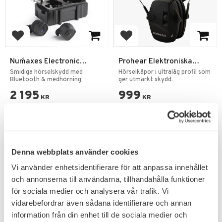
Lägg till i favoriter
Lägg till i favoriter
Num´axes Electronic
Prohear Elektroniska
Bluetooth Earplugs
Skytte Hörselskydd
Smidiga hörselskydd med
Hörselkåpor i ultralåg profil som
Bluetooth & medhörning
EM026 Svart
ger utmärkt skydd.
2 195
999
KR
KR
FAVORIT
FAVORIT
Denna webbplats använder cookies
Vi använder enhetsidentifierare för att anpassa innehållet
och annonserna till användarna, tillhandahålla funktioner
för sociala medier och analysera vår trafik. Vi
vidarebefordrar även sådana identifierare och annan
information från din enhet till de sociala medier och