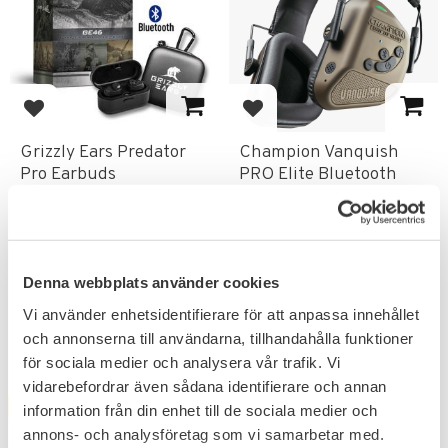
Lägg till i favoriter
Lägg till i favoriter
Grizzly Ears Predator
Champion Vanquish
Pro Earbuds
PRO Elite Bluetooth
Hörselskydd
Hörselskydd
Mer än bara hörselskydd.
Hörselskydden har Safe Level
Sound Compression Technology.
4 195
KR
Denna webbplats använder cookies
1 995
KR
Vi använder enhetsidentifierare för att anpassa innehållet
och annonserna till användarna, tillhandahålla funktioner
för sociala medier och analysera vår trafik. Vi
vidarebefordrar även sådana identifierare och annan
FAVORIT
FAVORIT
information från din enhet till de sociala medier och
annons- och analysföretag som vi samarbetar med.