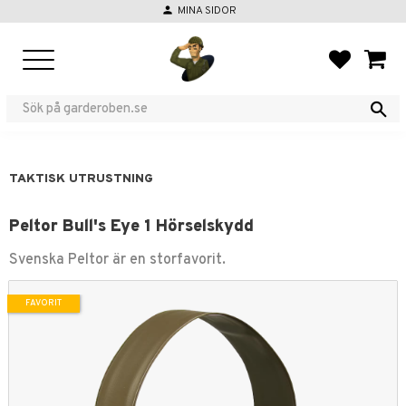
person
MINA SIDOR
Meny
FAVORIT
KUND
TAKTISK UTRUSTNING
Peltor Bull's Eye 1 Hörselskydd
Svenska Peltor är en storfavorit.
FAVORIT