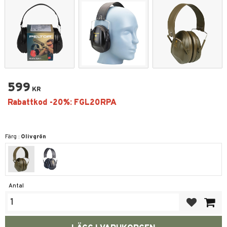
599
KR
Färg :
Olivgrön
Antal
Lägg till i fa