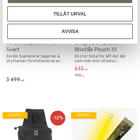
TILLÅT URVAL
AVVISA
Lägg till i favoriter
Lägg till i favoriter
Sordin Supreme Pro-X
Snigel Dumpficka
Svart
Blixtlås Pouch 10
Sordin Supreme är jägarnas &
En stor ficka för allt det där
skyttarnas förstahandsval av
som man inte vill bära i
elektroniskt hörselskydd.
händerna.
633
KR
719
KR
3 499
KR
FAVORIT
FAVORIT
12
%