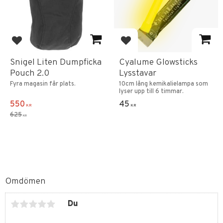
Lägg till i favoriter
Lägg till i favoriter
Snigel Liten Dumpficka
Cyalume Glowsticks
Pouch 2.0
Lysstavar
Fyra magasin får plats.
10cm lång kemikalielampa som
lyser upp till 6 timmar.
550
45
KR
KR
625
KR
Omdömen
Du