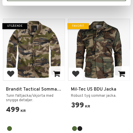
+3
UTGÅENDE
FAVORIT
Lägg till i favoriter
Lägg till i favoriter
Brandit Tactical Sommar
Mil-Tec US BDU Jacka
Jacka Woodland
Tunn fältjacka/skjorta med
Robust tyg sommar jacka.
snygga detaljer.
399
KR
499
KR