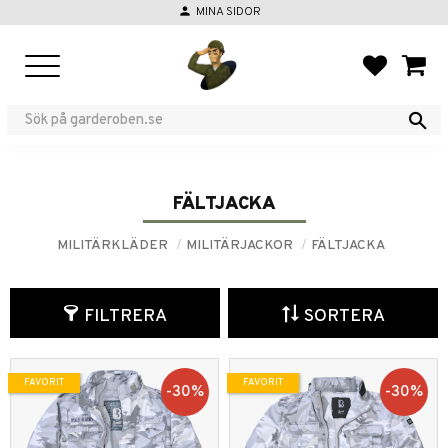
person
MINA SIDOR
Meny
FAVORIT
KUND
FÄLTJACKA
MILITÄRKLÄDER
MILITÄRJACKOR
FÄLTJACKA
FILTRERA
SORTERA
FAVORIT
FAVORIT
30
%
30
%