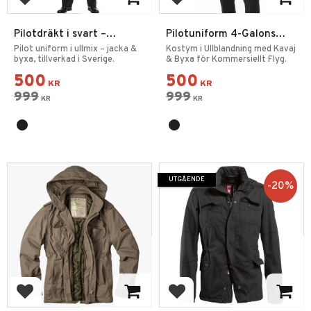
Lägg till i favoriter
Lägg till i favoriter
Pilotdräkt i svart –
Pilotuniform 4-Galons
Komplett flyguniform
Svart
Pilot uniform i ullmix – jacka &
Kostym i Ullblandning med Kavaj
byxa, tillverkad i Sverige.
& Byxa för Kommersiellt Flyg.
500
500
KR
KR
999
999
KR
KR
UTGÅENDE
20
%
Lägg till i favoriter
Lägg till i favoriter