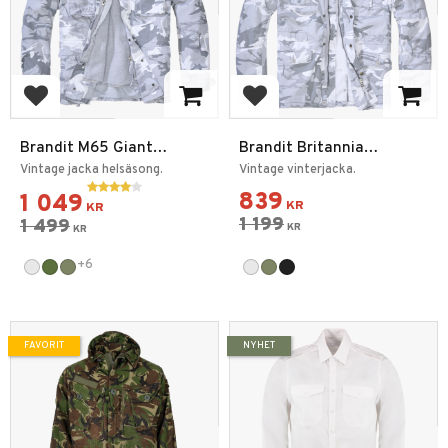
Lägg till i favoriter
Lägg till i favoriter
Brandit M65 Giant
Brandit Britannia
Fältjacka
Vinterjacka Teddyfoder
Vintage jacka helsäsong.
Vintage vinterjacka.
839
1 049
KR
KR
1 199
1 499
KR
KR
+6
FAVORIT
NYHET