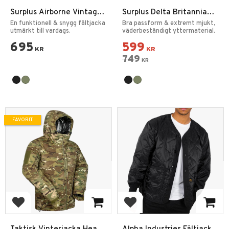
Surplus Airborne Vintage
Surplus Delta Britannia
Jacka
Fältjacka
En funktionell & snygg fältjacka
Bra passform & extremt mjukt,
utmärkt till vardags.
väderbeständigt yttermaterial.
695
599
KR
KR
749
KR
FAVORIT
Lägg till i favoriter
Lägg till i favoriter