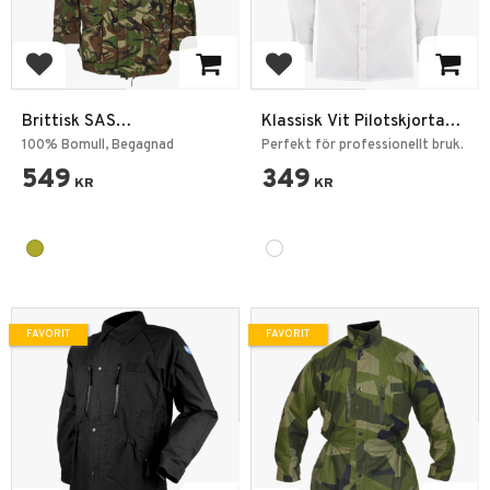
Lägg till i favoriter
Lägg till i favoriter
Brittisk SAS
Klassisk Vit Pilotskjorta
Kommandojacka
Långärmad Axelklaffar
100% Bomull, Begagnad
Perfekt för professionellt bruk.
549
349
KR
KR
FAVORIT
FAVORIT