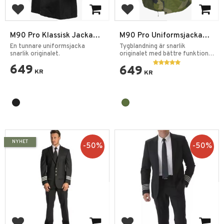
Lägg till i favoriter
Lägg till i favoriter
M90 Pro Klassisk Jacka
M90 Pro Uniformsjacka
Svart
Kamouflage
En tunnare uniformsjacka
Tygblandning är snarlik
snarlik originalet.
originalet med bättre funktion
& lättare känsla.
649
649
KR
KR
NYHET
50
%
50
%