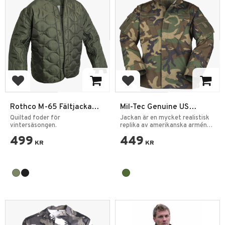
Lägg till i favoriter
Lägg till i favoriter
Rothco M-65 Fältjacka
Mil-Tec Genuine US
foder
Fältjacka Ripstop
Quiltad foder för
Jackan är en mycket realistisk
vintersäsongen.
Woodland
replika av amerikanska arméns
uniform.
499
449
KR
KR