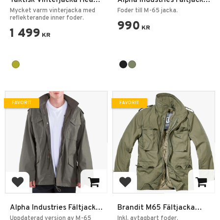
Taktisk Vinterjacka Heat
Alpha Industries Fältjacka
Reflection
ALS Liner
Mycket varm vinterjacka med
Foder till M-65 jacka.
reflekterande inner foder.
990
KR
1 499
KR
FAVORIT
FAVORIT
Lägg till i favoriter
Lägg till i favoriter
Alpha Industries Fältjacka
Brandit M65 Fältjacka
M-65
Klassisk
Uppdaterad version av M-65
Inkl. avtagbart foder.