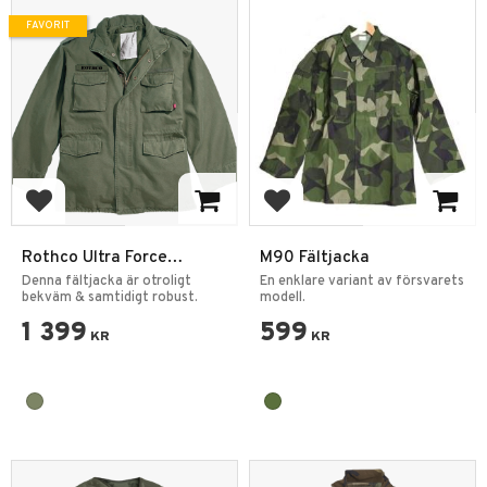
FAVORIT
Lägg till i favoriter
Lägg till i favoriter
Rothco Ultra Force
M90 Fältjacka
Vintage M65 Fältjacka
Denna fältjacka är otroligt
En enklare variant av försvarets
bekväm & samtidigt robust.
modell.
1 399
599
KR
KR