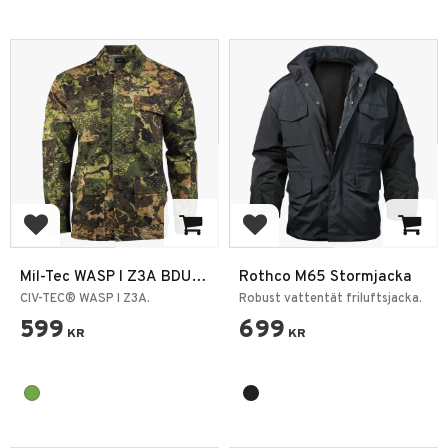
Lägg till i favoriter
Lägg till i favoriter
Mil-Tec WASP I Z3A BDU
Rothco M65 Stormjacka
Fältjacka
CIV-TEC® WASP I Z3A.
Robust vattentät friluftsjacka.
599
699
KR
KR