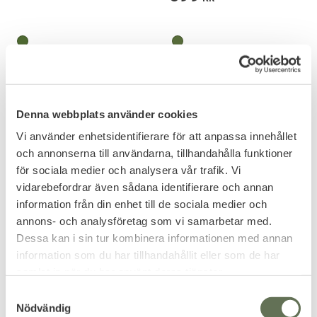
Denna webbplats använder cookies
Vi använder enhetsidentifierare för att anpassa innehållet
och annonserna till användarna, tillhandahålla funktioner
för sociala medier och analysera vår trafik. Vi
vidarebefordrar även sådana identifierare och annan
information från din enhet till de sociala medier och
Lägg till i favoriter
Lägg till i favoriter
annons- och analysföretag som vi samarbetar med.
Dessa kan i sin tur kombinera informationen med annan
Svenska Försvarets
Vintage Industries Beyden
information som du har tillhandahållit eller som de har
Vindrock M59
Jacka
Surplus vinter fältjacka.
Modern, funktionell och tidlös
samlat in när du har använt deras tjänster.
jacka.
695
KR
1 299
S
KR
Nödvändig
a