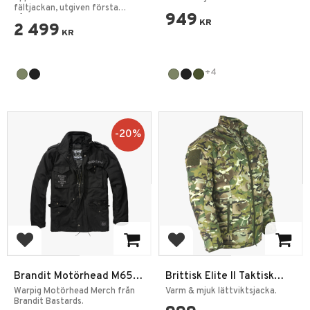
fältjackan, utgiven första
949
gången 1965.
KR
2 499
KR
+4
20
%
Lägg till i favoriter
Lägg till i favoriter
Brandit Motörhead M65
Brittisk Elite II Taktisk
Jacka
Vinter Jacka Operational
Warpig Motörhead Merch från
Varm & mjuk lättviktsjacka.
Brandit Bastards.
Camo