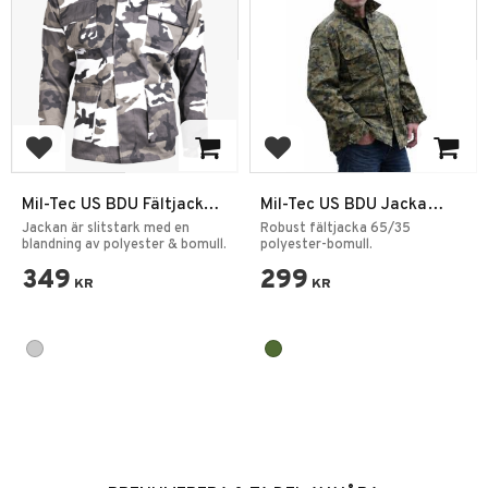
Lägg till i favoriter
Lägg till i favoriter
Mil-Tec US BDU Fältjacka
Mil-Tec US BDU Jacka
City Kamouflage
Digital Woodland
Jackan är slitstark med en
Robust fältjacka 65/35
blandning av polyester & bomull.
polyester-bomull.
349
299
KR
KR