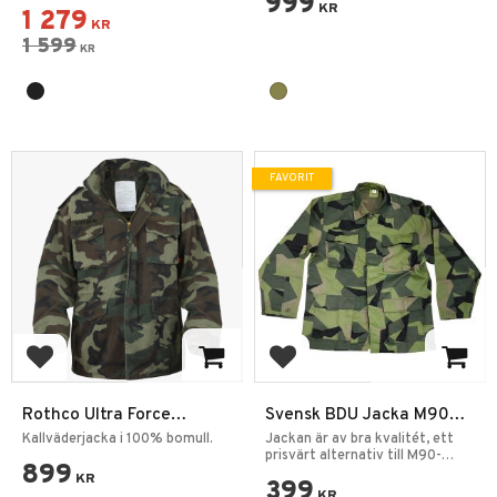
999
KR
1 279
KR
1 599
KR
FAVORIT
Lägg till i favoriter
Lägg till i favoriter
Rothco Ultra Force
Svensk BDU Jacka M90
Vintage M65 Fältjacka
Kamouflage
Kallväderjacka i 100% bomull.
Jackan är av bra kvalitét, ett
Woodland
prisvärt alternativ till M90-
899
originalet.
KR
399
KR