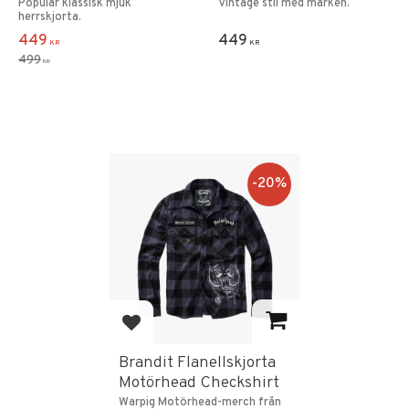
Populär klassisk mjuk
Vintage stil med märken.
herrskjorta.
449
449
KR
KR
499
KR
20
%
Lägg till i favoriter
Brandit Flanellskjorta
Motörhead Checkshirt
Warpig Motörhead-merch från