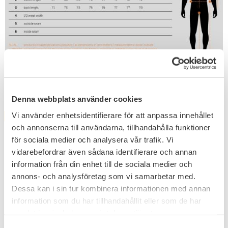
Relaterade produkter
Denna webbplats använder cookies
Vi använder enhetsidentifierare för att anpassa innehållet
FAVORIT
och annonserna till användarna, tillhandahålla funktioner
för sociala medier och analysera vår trafik. Vi
vidarebefordrar även sådana identifierare och annan
information från din enhet till de sociala medier och
annons- och analysföretag som vi samarbetar med.
Dessa kan i sin tur kombinera informationen med annan
information som du har tillhandahållit eller som de har
Lägg till i favoriter
Lägg till i favoriter
samlat in när du har använt deras tjänster.
Brandit Cargobyxa
Brandit Cargo Byxor