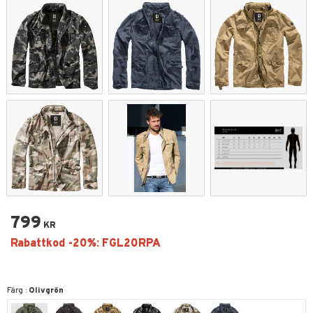
799
KR
Färg :
Olivgrön