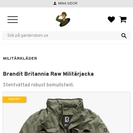
person
MINA SIDOR
Meny
FAVORIT
KUND
MILITÄRKLÄDER
Brandit Britannia Raw Militärjacka
Stentvättad robust bomullstwill.
FAVORIT