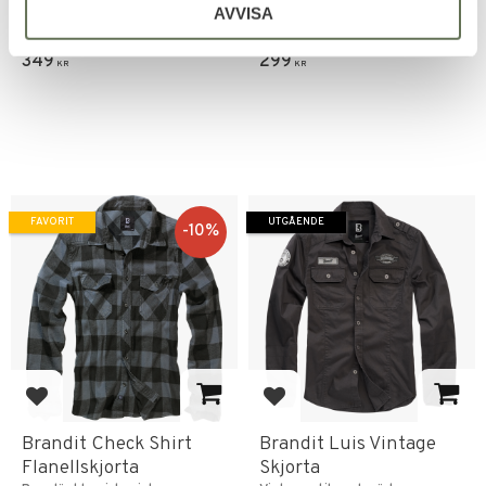
AVVISA
Mycket fin kvalitet och bra
Brandit Bastards Ace of Spades
passform.
Motörhead merch.
349
299
KR
KR
FAVORIT
UTGÅENDE
10
%
Lägg till i favoriter
Lägg till i favoriter
Brandit Check Shirt
Brandit Luis Vintage
Flanellskjorta
Skjorta