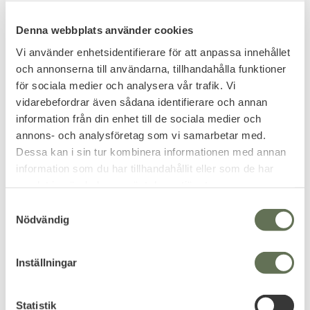
Urban Classics
Brandit CWU pilotjacka
Denna webbplats använder cookies
Bomberjacka Tunn
Sommar jacka i lite tunnare
Flight jacket MA1 med orange
design.
innertyg.
Vi använder enhetsidentifierare för att anpassa innehållet
599
799
och annonserna till användarna, tillhandahålla funktioner
KR
KR
för sociala medier och analysera vår trafik. Vi
vidarebefordrar även sådana identifierare och annan
+3
information från din enhet till de sociala medier och
annons- och analysföretag som vi samarbetar med.
Dessa kan i sin tur kombinera informationen med annan
information som du har tillhandahållit eller som de har
samlat in när du har använt deras tjänster.
S
Nödvändig
a
m
t
Inställningar
y
Lägg till i favoriter
Lägg till i favoriter
c
k
Statistik