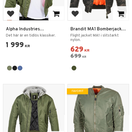
Lägg till i favoriter
Lägg till i favoriter
Alpha Industries
Brandit MA1 Bomberjacka
Bomberjacka MA1
Camo
Det här är en tidlös klassiker.
Flight jacket MA1 i slitstarkt
nylon.
1 999
KR
629
KR
699
KR
FAVORIT