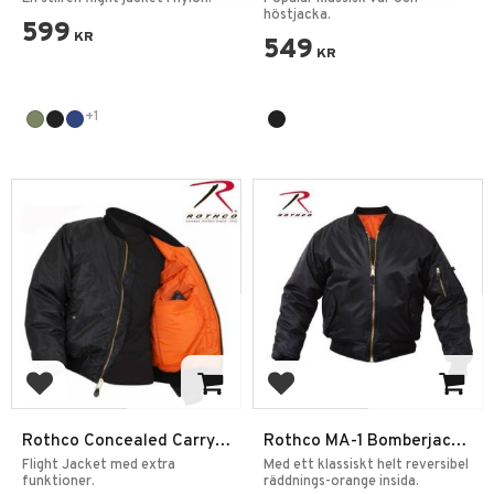
höstjacka.
599
KR
549
KR
+1
Lägg till i favoriter
Lägg till i favoriter
Rothco Concealed Carry
Rothco MA-1 Bomberjacka
MA-1 Bomberjacka
Full Cut
Flight Jacket med extra
Med ett klassiskt helt reversibel
funktioner.
räddnings-orange insida.