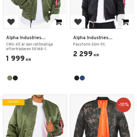
Lägg till i favoriter
Lägg till i favoriter
Alpha Industries
Alpha Industries
Bomberjacka CWU-45
Bomberjacka MA-1 VF
CWU 45 är den rättmätiga
Passform Slim-fit.
efterträdaren till MA-1.
NASA
2 299
KR
1 999
KR
FAVORIT
10
%