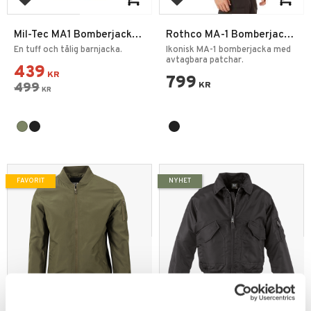
Lägg till i favoriter
Lägg till i favoriter
Mil-Tec MA1 Bomberjacka
Rothco MA-1 Bomberjacka
Barn Patch
med patchar
En tuff och tålig barnjacka.
Ikonisk MA-1 bomberjacka med
avtagbara patchar.
439
KR
799
499
KR
KR
FAVORIT
NYHET
Lägg till i favoriter
Lägg till i favoriter