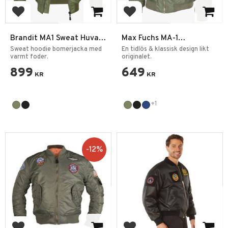
Lägg till i favoriter
Lägg till i favoriter
Brandit MA1 Sweat Huva
Max Fuchs MA-1
Jacka
Bomberjacka
Sweat hoodie bomerjacka med
En tidlös & klassisk design likt
varmt foder.
originalet.
899
649
KR
KR
+1
12
%