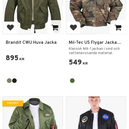
Lägg till i favoriter
Lägg till i favoriter
Brandit CWU Huva Jacka
Mil-Tec US Flygar Jacka
T/C MA1 Woodland
Klassisk MA-1 jackan i vind och
vattenavvisande material.
895
KR
549
KR
FAVORIT