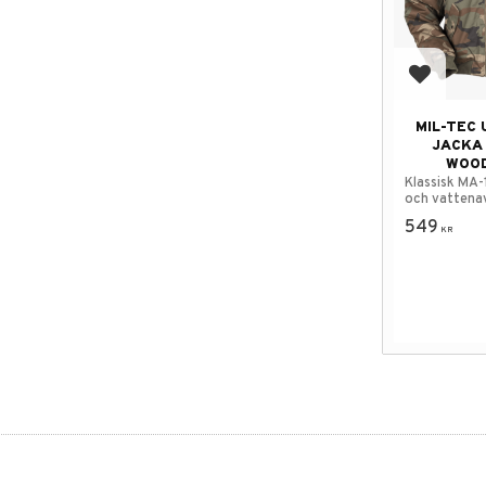
Lägg till
MIL-TEC 
JACKA 
WOO
Klassisk MA-1
och vattena
material.
549
KR