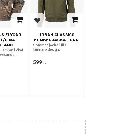
 i favoriter
Lägg till i favoriter
US FLYGAR
URBAN CLASSICS
T/C MA1
BOMBERJACKA TUNN
DLAND
Sommar jacka i lite
tunnare design.
 jackan i vind
vvisande
599
KR