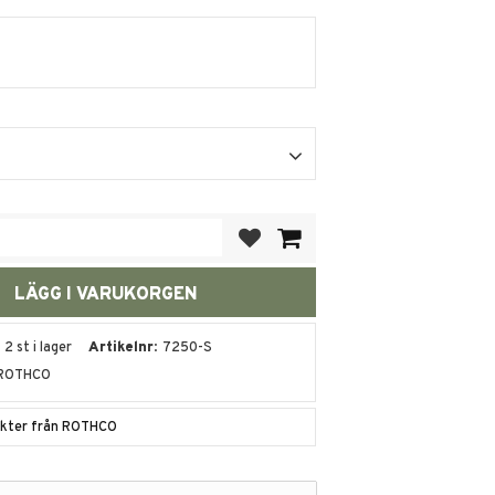
Lägg till i favoriter
2 st i lager
Artikelnr
7250-S
ROTHCO
dukter från ROTHCO