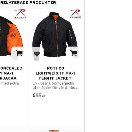
RELATERADE PRODUKTER
 i favoriter
Lägg till i favoriter
CONCEALED
ROTHCO
Y MA-1
LIGHTWEIGHT MA-1
RJACKA
FLIGHT JACKET
t med extra
En klassisk bomberjacka
utan foder för vår & höst
säsongen.
699
KR