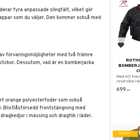
erar fyra anpassade slingfält, vilket gör
lappar som du väljer. Den kommer också med
Lägg till
 av förvaringsmöjligheter med två främre
ROTHC
dsfickor. Dessutom, vad är en bomberjacka
BOMBERJ
C
Med ett klass
reversibel r
orange insida
699
KR
bart orange polyesterfoder som också
v. Blixtlåsförsedd frontstängning med
 dragkedjor i mässing och dragflik i läder.
FAVORIT