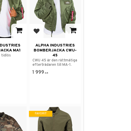
 i favoriter
Lägg till i favoriter
NDUSTRIES
ALPHA INDUSTRIES
ACKA MA1
BOMBERJACKA CWU-
45
 tidlös
CWU 45 är den rättmätiga
efterträdaren till MA-1.
1 999
KR
FAVORIT