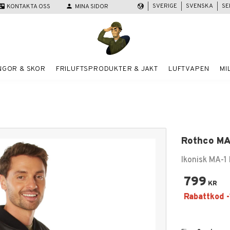
SVERIGE
SVENSKA
SE
act_mail
KONTAKTA OSS
person
MINA SIDOR
NGOR & SKOR
FRILUFTSPRODUKTER & JAKT
LUFTVAPEN
MI
Rothco MA
Ikonisk MA-1
799
KR