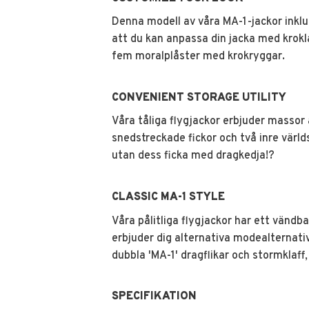
Denna modell av våra MA-1-jackor inklud
att du kan anpassa din jacka med krok
fem moralplåster med krokryggar.
CONVENIENT STORAGE UTILITY
Våra tåliga flygjackor erbjuder massor
snedstreckade fickor och två inre värl
utan dess ficka med dragkedja!?
CLASSIC MA-1 STYLE
Våra pålitliga flygjackor har ett vänd
erbjuder dig alternativa modealternati
dubbla 'MA-1' dragflikar och stormklaff,
SPECIFIKATION