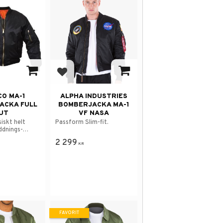
 i favoriter
Lägg till i favoriter
O MA-1
ALPHA INDUSTRIES
ACKA FULL
BOMBERJACKA MA-1
UT
VF NASA
iskt helt
Passform Slim-fit.
äddnings-
.
2 299
KR
FAVORIT