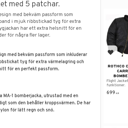
et med 5 patchar.
 design med bekväm passform som
and i mjuk ribbstickad tyg för extra
gjackan har ett extra helsnitt för en
er för några fler lager.
sign med bekväm passform som inkluderar
Lägg till
bbstickat tyg för extra värmelagring och
ROTHCO 
nitt för en perfekt passform.
CARR
BOMBE
Flight Jacke
funktioner.
699
KR
a MA-1 bomberjacka, utrustad med en
tidigt som den behåller kroppsvärmen. De har
ylon för lätt regn och snö.