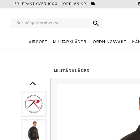
FRI FRAKT ÖVER 1000:- (ORD. 69 KR)
local_shipping
cont
AIRSOFT
MILITÄRKLÄDER
ORDNINGSVAKT
KÄ
MILITÄRKLÄDER