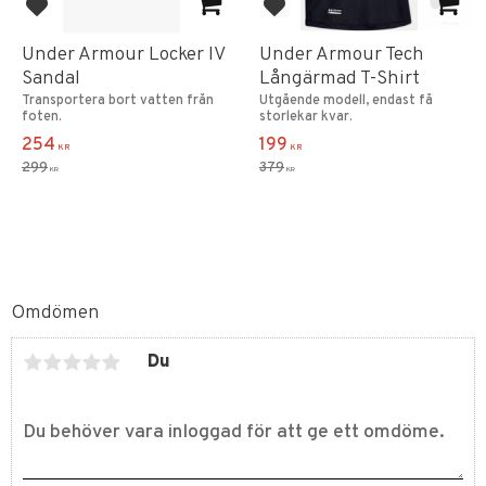
Lägg till i favoriter
Lägg till i favoriter
Under Armour Locker IV
Under Armour Tech
Sandal
Långärmad T-Shirt
Transportera bort vatten från
Utgående modell, endast få
foten.
storlekar kvar.
254
199
KR
KR
299
379
KR
KR
Omdömen
Du