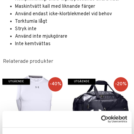
Maskintvätt kall med liknande färger
Använd endast icke-klorblekmedel vid behov
Torktumla lågt
Stryk inte
Använd inte mjukgörare
Inte kemtvättas
Relaterade produkter
UTGÅENDE
UTGÅENDE
40
%
20
%
Lägg till i favoriter
Lägg till i favoriter