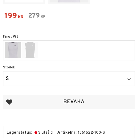
Nedsatt pris:
199
Ordinarie pris:
279
KR
KR
Färg :
Vit
Storlek
S
Lägg till i favoriter
BEVAKA
Lagerstatus
Slutsåld
Artikelnr
1361522-100-S