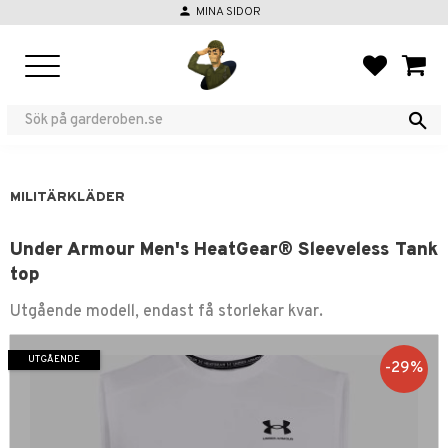
person
MINA SIDOR
Meny
FAVORIT
KUND
MILITÄRKLÄDER
Under Armour Men's HeatGear® Sleeveless Tank
top
Utgående modell, endast få storlekar kvar.
UTGÅENDE
29
%