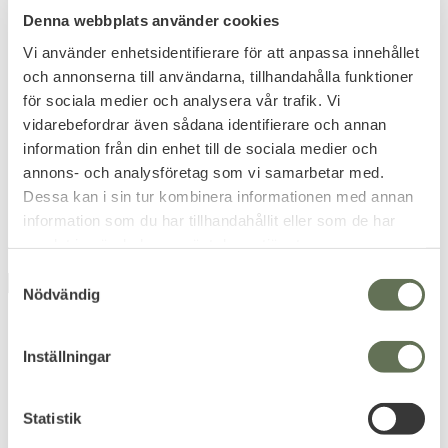
Denna webbplats använder cookies
Under Armour
Under Armour
HeatGear Compression
Undeniable Duffel 4.0
Vi använder enhetsidentifierare för att anpassa innehållet
Tank top Vit
Small
och annonserna till användarna, tillhandahålla funktioner
Utgående modell, endast 2XL
Volym på ca 40 liter.
för sociala medier och analysera vår trafik. Vi
storlek kvar.
vidarebefordrar även sådana identifierare och annan
199
KR
information från din enhet till de sociala medier och
329
KR
399
annons- och analysföretag som vi samarbetar med.
KR
499
Dessa kan i sin tur kombinera informationen med annan
KR
information som du har tillhandahållit eller som de har
samlat in när du har använt deras tjänster.
S
UTGÅENDE
FAVORIT
20
%
25
%
Nödvändig
a
UTGÅENDE
m
t
Inställningar
y
c
k
Statistik
e