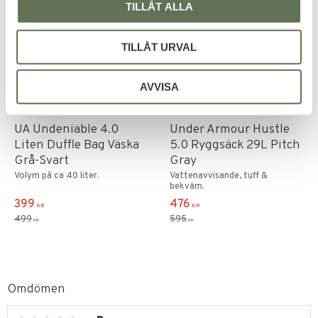
TILLÅT ALLA
TILLÅT URVAL
AVVISA
Lägg till i favoriter
Lägg till i favoriter
UA Undeniable 4.0
Under Armour Hustle
Liten Duffle Bag Väska
5.0 Ryggsäck 29L Pitch
Grå-Svart
Gray
Volym på ca 40 liter.
Vattenavvisande, tuff &
bekväm.
399
476
KR
KR
499
595
KR
KR
Omdömen