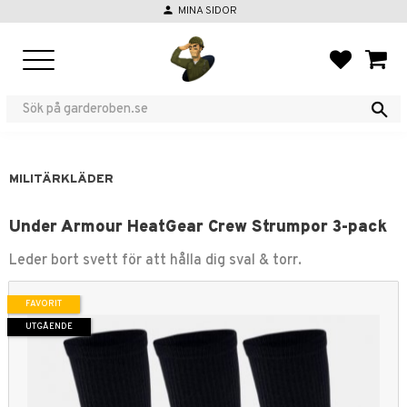
person
MINA SIDOR
Meny
FAVORIT
KUND
MILITÄRKLÄDER
Under Armour HeatGear Crew Strumpor 3-pack
Leder bort svett för att hålla dig sval & torr.
FAVORIT
UTGÅENDE