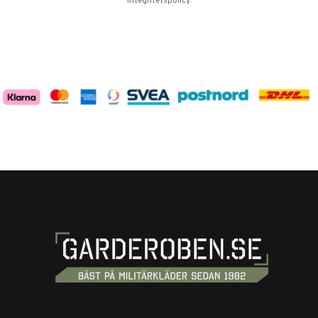
integritetspolicy
.