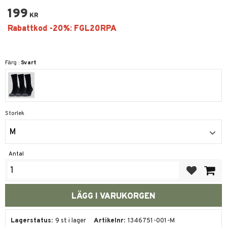
199
KR
Färg :
Svart
Storlek
M
Antal
Lägg till i fa
Lagerstatus
9 st i lager
Artikelnr
1346751-001-M