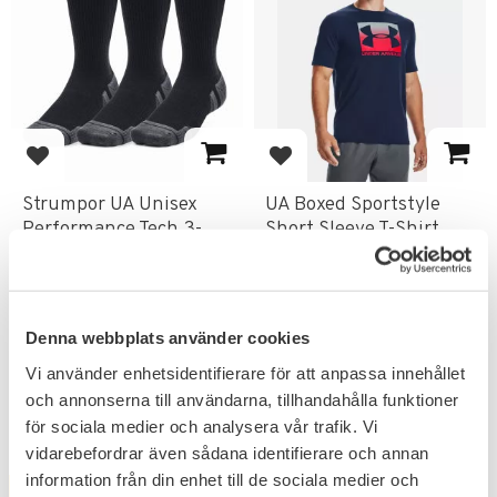
Lägg till i favoriter
Lägg till i favoriter
Strumpor UA Unisex
UA Boxed Sportstyle
Performance Tech 3-
Short Sleeve T-Shirt
Pack Crew Large
4-vägs stretch konstruktion.
De håller dina fötter svala & ger
dig fotvalvsstöd
209
249
KR
KR
Denna webbplats använder cookies
Vi använder enhetsidentifierare för att anpassa innehållet
och annonserna till användarna, tillhandahålla funktioner
för sociala medier och analysera vår trafik. Vi
vidarebefordrar även sådana identifierare och annan
information från din enhet till de sociala medier och
FAVORIT
UTGÅENDE
48
%