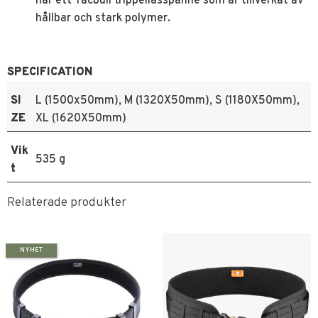
har ett Tacbull trippellåsspänne som är tillverkat av
hållbar och stark polymer.
SPECIFICATION
SI
L (1500x50mm), M (1320X50mm), S (1180X50mm),
ZE
XL (1620X50mm)
Vik
535 g
t
Relaterade produkter
NYHET