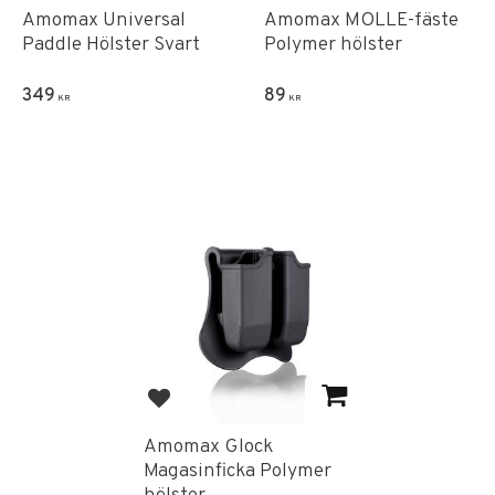
Amomax Universal
Amomax MOLLE-fäste
Paddle Hölster Svart
Polymer hölster
349
89
KR
KR
Lägg till i favoriter
Amomax Glock
Magasinficka Polymer