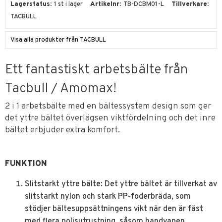
Lagerstatus
1 st i lager
Artikelnr
TB-DCBM01-L
Tillverkare
TACBULL
Visa alla produkter från TACBULL
Ett fantastiskt arbetsbälte från
Tacbull / Amomax!
2 i 1 arbetsbälte med en bältessystem design som ger
det yttre bältet överlägsen viktfördelning och det inre
bältet erbjuder extra komfort.
FUNKTION
Slitstarkt yttre bälte: Det yttre bältet är tillverkat av
slitstarkt nylon och stark PP-foderbräda, som
stödjer bältesuppsättningens vikt när den är fäst
med flera polisutrustning, såsom handvapen,