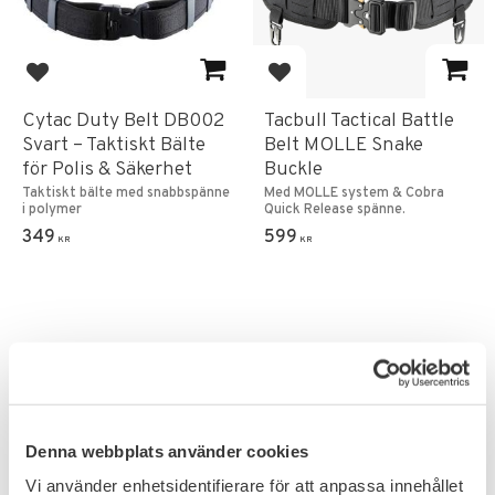
Lägg till i favoriter
Lägg till i favoriter
Cytac Duty Belt DB002
Tacbull Tactical Battle
Svart – Taktiskt Bälte
Belt MOLLE Snake
för Polis & Säkerhet
Buckle
Taktiskt bälte med snabbspänne
Med MOLLE system & Cobra
i polymer
Quick Release spänne.
349
599
KR
KR
FAVORIT
Denna webbplats använder cookies
Vi använder enhetsidentifierare för att anpassa innehållet