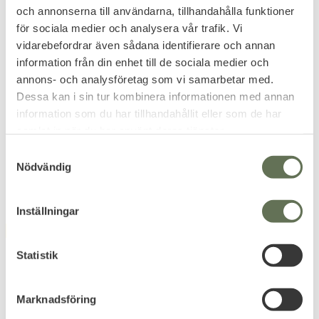
och annonserna till användarna, tillhandahålla funktioner
för sociala medier och analysera vår trafik. Vi
vidarebefordrar även sådana identifierare och annan
Lägg till i favoriter
Lägg till i favoriter
information från din enhet till de sociala medier och
annons- och analysföretag som vi samarbetar med.
Tacbull Duty-Carrier
Amomax Bältes fäste
Dessa kan i sin tur kombinera informationen med annan
Rubber 2” Duty Belt
Polymerhölster
information som du har tillhandahållit eller som de har
Keepers
Bältes clip för hölster & mag
fickor.
samlat in när du har använt deras tjänster.
149
119
S
KR
KR
Nödvändig
a
m
t
Inställningar
y
FAVORIT
c
k
Statistik
e
s
Marknadsföring
v