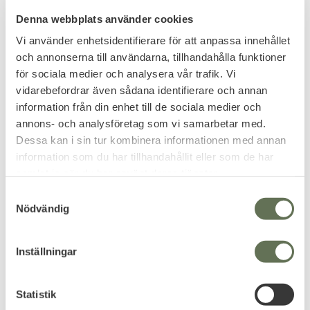
Denna webbplats använder cookies
Lägg till i favoriter
Lägg till i favoriter
Vi använder enhetsidentifierare för att anpassa innehållet
Amomax Vapenrem
Amomax Bältes fäste
och annonserna till användarna, tillhandahålla funktioner
Single Point Sling sele
Polymerhölster
för sociala medier och analysera vår trafik. Vi
Rund Hake
Bältes clip för hölster & mag
vidarebefordrar även sådana identifierare och annan
fickor.
information från din enhet till de sociala medier och
169
annons- och analysföretag som vi samarbetar med.
KR
Dessa kan i sin tur kombinera informationen med annan
119
KR
information som du har tillhandahållit eller som de har
samlat in när du har använt deras tjänster.
S
Nödvändig
a
m
t
Inställningar
y
c
k
Statistik