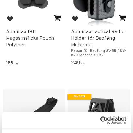
Lägg till i favoriter
Lägg till i favoriter
Amomax 1911
Amomax Tactical Radio
Magasinsficka Pouch
Holder för Baofeng
Polymer
Motorola
Passar för Baofeng UV-5R / UV-
82 / Motorola T82.
189
249
KR
KR
FAVORIT