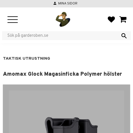
person
MINA SIDOR
Meny
FAVORIT
KUND
TAKTISK UTRUSTNING
Amomax Glock Magasinficka Polymer hölster