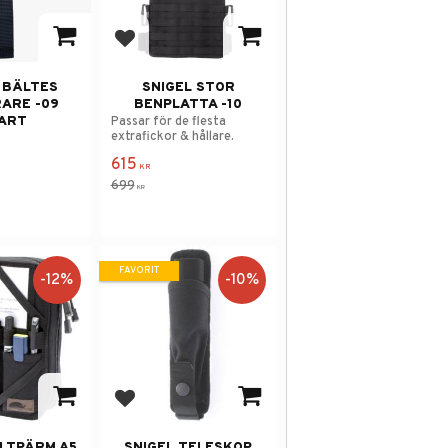
 i favoriter
Lägg till i favoriter
 BÄLTES
SNIGEL STOR
ARE -09
BENPLATTA -10
ART
Passar för de flesta
extrafickor & hållare.
615
KR
699
KR
FAVORIT
12
%
10
%
 i favoriter
Lägg till i favoriter
ÄLTPÄRM A5
SNIGEL TELESKOP