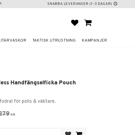
K
SNABBA LEVERANSER (1-3 DAGAR)
schedule
FAVORITER
KUNDVAGN
LITÄRVÄSKOR
TAKTISK UTRUSTNING
KAMPANJER
less Handfängselficka Pouch
odral för polis & väktare.
 pris:
Ordinarie pris:
279
KR
Lägg till i favoriter