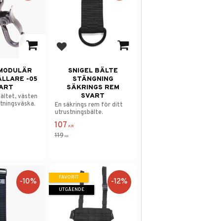
 i favoriter
Lägg till i favoriter
 MODULÄR
SNIGEL BÄLTE
LLARE -05
STÄNGNING
ART
SÄKRINGS REM
SVART
bältet, västen
stningsväska.
En säkrings rem för ditt
utrustningsbälte.
107
KR
119
KR
FAVORIT
10
%
12
%
UTGÅENDE