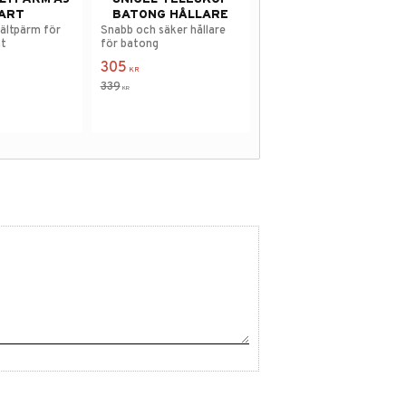
ART
BATONG HÅLLARE
fältpärm för
Snabb och säker hållare
t
för batong
305
KR
339
KR