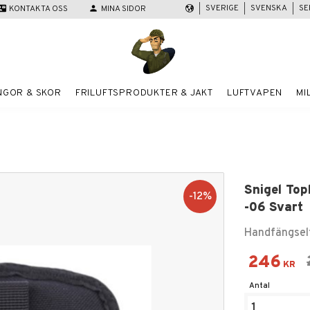
SVERIGE
SVENSKA
SE
act_mail
KONTAKTA OSS
person
MINA SIDOR
NGOR & SKOR
FRILUFTSPRODUKTER & JAKT
LUFTVAPEN
MI
Snigel Top
12
%
-06 Svart
Handfängself
Nedsatt
246
KR
Antal