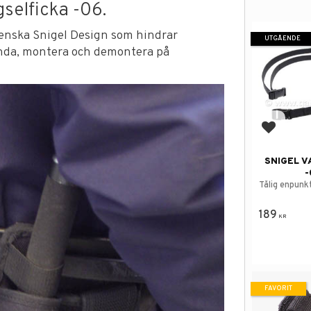
selficka -06.
svenska Snigel Design som hindrar
UTGÅENDE
ända, montera och demontera på
Lägg till
SNIGEL V
-
Tålig enpun
189
KR
FAVORIT