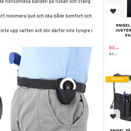
de horisontella banden på fickan och stäng
Lägg till
 att minimera ljud och öka både komfort och
SNIGEL
JUSTER
nte upp vatten och blir därför inte tyngre i
SV
80
KR
89
KR
FAVORIT
Lägg till
SNIGEL F