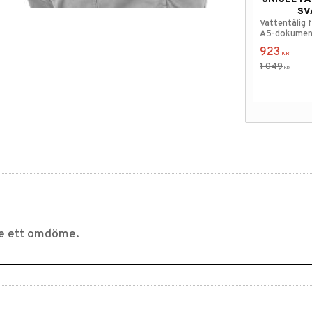
SV
Vattentålig 
A5-dokumen
923
KR
1 049
KR