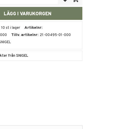
10 st i lager
Artikelnr
-000
Tillv. artikelnr
21-00495-01-000
SNIGEL
ukter från SNIGEL