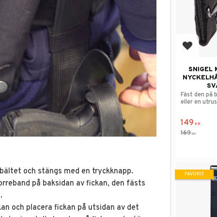
Lägg till
SNIGEL
NYCKELHÅ
SV
Fäst den på 
eller en utru
149
KR
169
KR
 bältet och stängs med en tryckknapp.
FAVORIT
orreband på baksidan av fickan, den fästs
.
an och placera fickan på utsidan av det