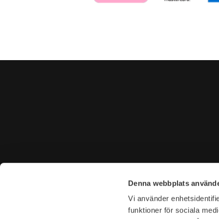
KONTAKTA OSS
BESÖK 
Denna webbplats använde
Tel. +46 (0)8-31 44 40
Tegnérga
Vi använder enhetsidentifie
E-mail. info@garderoben.se
113 59 S
funktioner för sociala medi