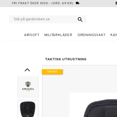
FRI FRAKT ÖVER 1000:- (ORD. 69 KR)
local_shipping
cont
AIRSOFT
MILITÄRKLÄDER
ORDNINGSVAKT
KÄ
TAKTISK UTRUSTNING
FAVORIT