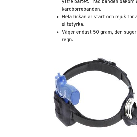
yttre bältet. Träd banden bakom 
kardborrebanden.
Hela fickan är start och mjuk för
slitstyrka.
Väger endast 50 gram, den suger i
regn.