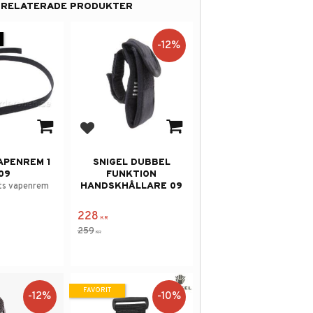
RELATERADE PRODUKTER
12
%
 i favoriter
Lägg till i favoriter
APENREM 1
SNIGEL DUBBEL
09
FUNKTION
HANDSKHÅLLARE 09
kts vapenrem
228
KR
259
KR
FAVORIT
12
%
10
%