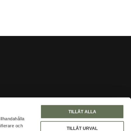
INFORMATION
TILLÅT ALLA
Om oss
illhandahålla
ifierare och
Faq
TILLÅT URVAL