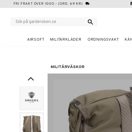
FRI FRAKT ÖVER 1000:- (ORD. 69 KR)
local_shipping
cont
AIRSOFT
MILITÄRKLÄDER
ORDNINGSVAKT
KÄ
MILITÄRVÄSKOR