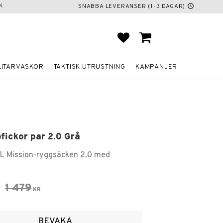
K
SNABBA LEVERANSER (1-3 DAGAR)
schedule
FAVORITER
KUNDVAGN
LITÄRVÄSKOR
TAKTISK UTRUSTNING
KAMPANJER
ofickor par 2.0 Grå
0L Mission-ryggsäcken 2.0 med
 pris:
Ordinarie pris:
1 479
KR
voriter
BEVAKA