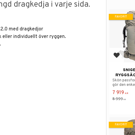
ngd dragkedja i varje sida.
FAVORIT
 2.0 med dragkedjor
eller individuellt över ryggen.
.
Lägg till
SNIGE
RYGGSÄC
Skön passfo
gör den enkel
7 919
KR
8 999
KR
FAVORIT