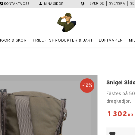
SVERIGE
SVENSKA
SE
act_mail
KONTAKTA OSS
person
MINA SIDOR
NGOR & SKOR
FRILUFTSPRODUKTER & JAKT
LUFTVAPEN
MI
Snigel Sid
12
%
Fästes på 5
dragkedjor.
Nedsatt
1 302
KR
Lägg till i fa