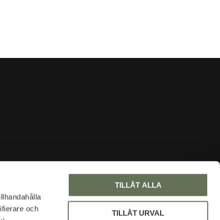
INFORMATION
TILLÅT ALLA
Om oss
illhandahålla
ifierare och
Faq
TILLÅT URVAL