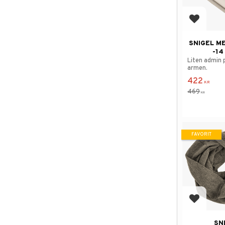
Lägg till
SNIGEL M
-14
Liten admin 
armen.
422
KR
469
KR
FAVORIT
Lägg till
SN