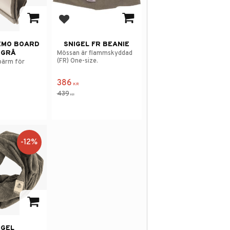
 i favoriter
Lägg till i favoriter
EMO BOARD
SNIGEL FR BEANIE
 GRÅ
Mössan är flammskyddad
(FR) One-size.
pärm för
386
KR
439
KR
12
%
 i favoriter
IGEL