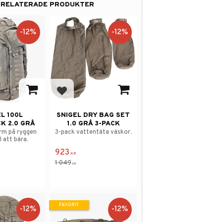
RELATERADE PRODUKTER
12
%
12
%
 i favoriter
Lägg till i favoriter
L 100L
SNIGEL DRY BAG SET
K 2.0 GRÅ
1.0 GRÅ 3-PACK
rm på ryggen
3-pack vattentäta väskor.
 att bära.
923
KR
1 049
KR
FAVORIT
12
%
12
%