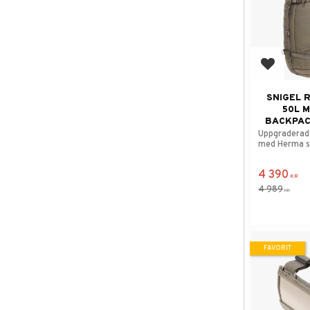
Lägg till
SNIGEL 
50L M
BACKPAC
Uppgraderad
med Herma s
4 390
KR
4 989
KR
FAVORIT