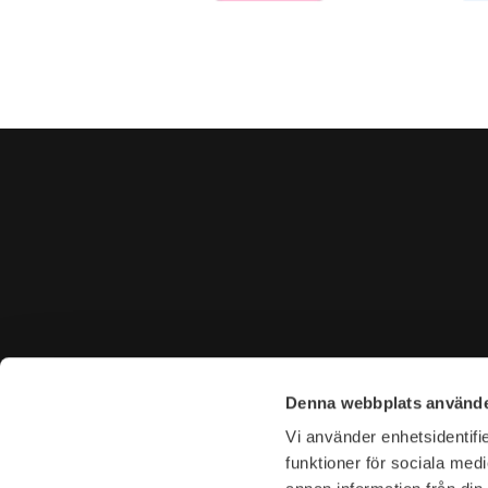
KONTAKTA OSS
BESÖK 
Denna webbplats använde
Tel. +46 (0)8-31 44 40
Tegnérga
Vi använder enhetsidentifie
E-mail. info@garderoben.se
113 59 S
funktioner för sociala medi