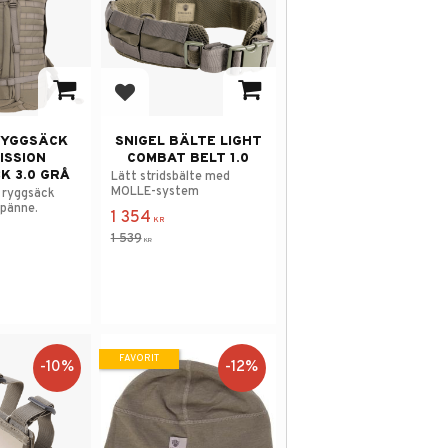
 i favoriter
Lägg till i favoriter
RYGGSÄCK
SNIGEL BÄLTE LIGHT
ISSION
COMBAT BELT 1.0
K 3.0 GRÅ
Lätt stridsbälte med
MOLLE-system
 ryggsäck
pänne.
1 354
KR
1 539
KR
FAVORIT
10
%
12
%