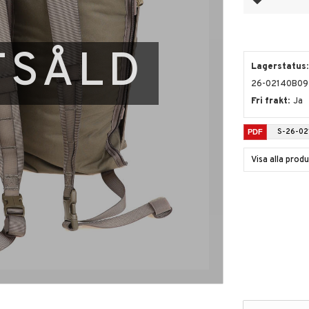
TSÅLD
Lagerstatus
26-02140B09
Fri frakt
Ja
S-26-02
Visa alla prod