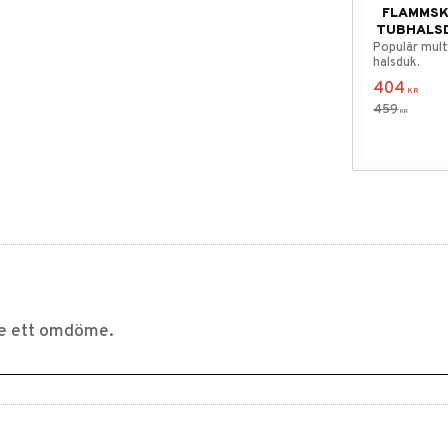
FLAMMSK
TUBHALSD
Populär mult
halsduk.
404
KR
459
KR